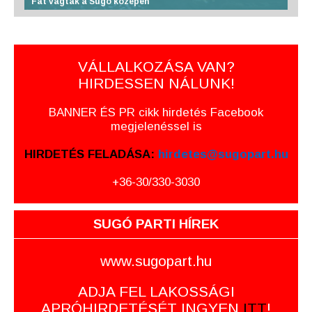
Fát vágtak a Sugó közepén
VÁLLALKOZÁSA VAN?
HIRDESSEN NÁLUNK!
BANNER ÉS PR cikk hirdetés Facebook
megjelenéssel is
HIRDETÉS FELADÁSA:
hirdetes@sugopart.hu
+36-30/330-3030
SUGÓ PARTI HÍREK
www.sugopart.hu
ADJA FEL LAKOSSÁGI
APRÓHIRDETÉSÉT INGYEN
ITT
!