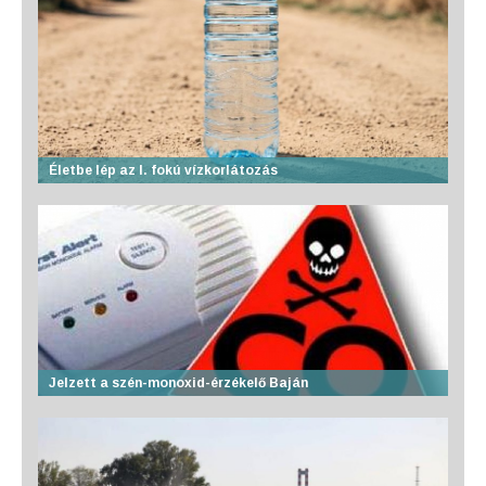
Életbe lép az I. fokú vízkorlátozás
Jelzett a szén-monoxid-érzékelő Baján