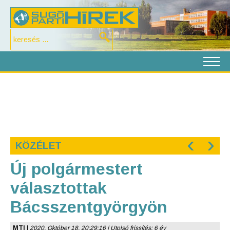
‹
›
KÖZÉLET
Új polgármestert
választottak
Bácsszentgyörgyön
MTI
|
2020. Október 18. 20:29:16 | Utolsó frissítés: 6 év