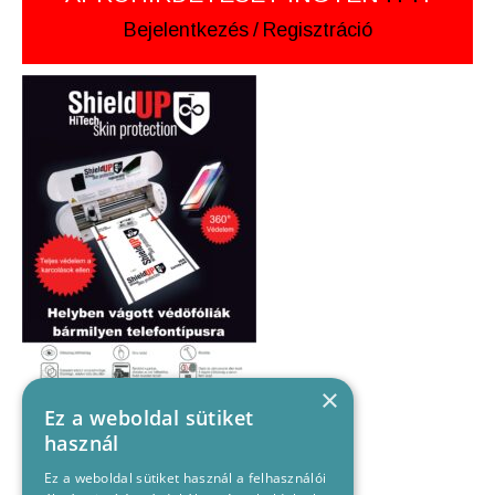
Bejelentkezés
/
Regisztráció
×
Ez a weboldal sütiket
használ
Ez a weboldal sütiket használ a felhasználói