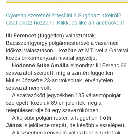
Gyorsan szeretnél értesülni a Sugópart híreiről?
Csatlakozz hozzánk! Klikk, és like a Facebookon!
Illi Ferencet
(független) választották
Bácsszentgyörgy polgármesterévé a vasárnapi
időközi választáson – közölte az MTI-vel a Garával
közös önkormányzati hivatal jegyzője.
Hódosné Süke Amália
elmondta: Illi Ferenc 66
szavazatot szerzett, míg a szintén független
Müller Józsefre 23-an voksoltak, érvénytelen
szavazat nem volt.
A szavazóköri jegyzékben 135 választópolgár
szerepelt, közülük 89-en jelentek meg a
településen kijelölt egy szavazókörben.
A korábbi polgármester, a független
Tóth
János
is jelöltette magát, de később visszalépett.
A községben képviselő-választást is tartottak,