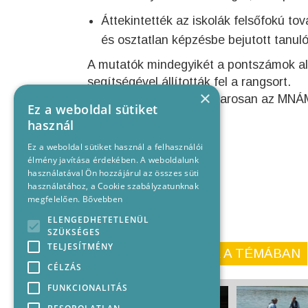
Áttekintették az iskolák felsőfokú t
és osztatlan képzésbe bejutott tanuló
A mutatók mindegyikét a pontszámok al
segítségével állították fel a rangsort.
×
A kiváló eredményt hamarosan az MNÁMK
Ez a weboldal sütiket
használ
Ez a weboldal sütiket használ a felhasználói
élmény javítása érdekében. A weboldalunk
használatával Ön hozzájárul az összes süti
használatához, a Cookie szabályzatunknak
megfelelően.
Bővebben
ELENGEDHETETLENÜL
SZÜKSÉGES
TELJESÍTMÉNY
KORÁBBI CIKKEINK A TÉMÁBAN
CÉLZÁS
FUNKCIONALITÁS