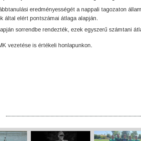
ovábbtanulási eredményességét a nappali tagozaton állam
k által elért pontszámai átlaga alapján.
apján sorrendbe rendezték, ezek egyszerű számtani át
 vezetése is értékeli honlapunkon.