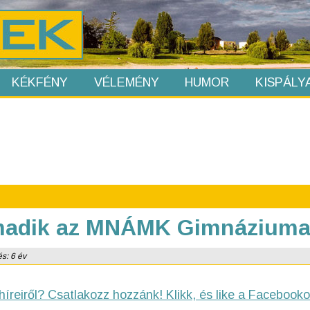
KÉKFÉNY
VÉLEMÉNY
HUMOR
KISPÁLY
rmadik az MNÁMK Gimnáziuma
és: 6 év
híreiről? Csatlakozz hozzánk! Klikk, és like a Facebooko