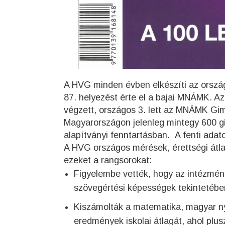
A HVG minden évben elkészíti az orszá
87. helyezést érte el a bajai MNÁMK. A
végzett, országos 3. lett az MNÁMK Gi
Magyarországon jelenleg mintegy 600 g
alapítványi fenntartásban. A fenti adat
A HVG országos mérések, érettségi átlag
ezeket a rangsorokat:
Figyelembe vették, hogy az intézmé
szövegértési képességek tekintetébe
Kiszámolták a matematika, magyar nye
eredmények iskolai átlagát, ahol plus