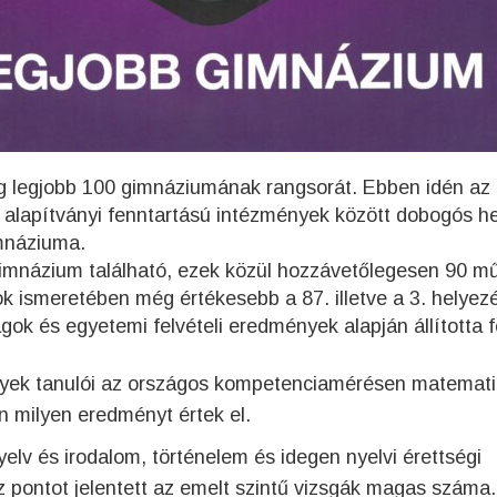
g legjobb 100 gimnáziumának rangsorát. Ebben idén az 
z alapítványi fenntartású intézmények között dobogós h
mnáziuma.
imnázium található, ezek közül hozzávetőlegesen 90 m
ok ismeretében még értékesebb a 87. illetve a 3. helyez
ok és egyetemi felvételi eredmények alapján állította f
nyek tanulói az országos kompetenciamérésen matemati
n milyen eredményt értek el.
lv és irodalom, történelem és idegen nyelvi érettségi
z pontot jelentett az emelt szintű vizsgák magas száma.