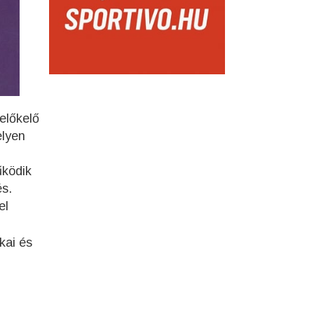
előkelő
elyen
űködik
és.
el
kai és