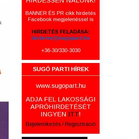
HIRDESSEN NÁLUNK!
BANNER ÉS PR cikk hirdetés
Facebook megjelenéssel is
HIRDETÉS FELADÁSA:
hirdetes@sugopart.hu
+36-30/330-3030
SUGÓ PARTI HÍREK
www.sugopart.hu
ADJA FEL LAKOSSÁGI
APRÓHIRDETÉSÉT
INGYEN
ITT
!
Bejelentkezés
/
Regisztráció