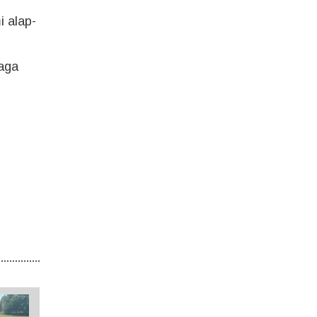
i alap-
laga