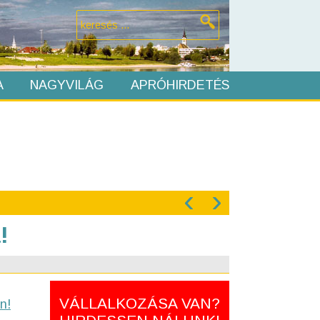
A
NAGYVILÁG
APRÓHIRDETÉS
‹
›
!
VÁLLALKOZÁSA VAN?
n!