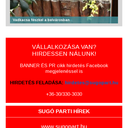
Vadkacsa fészkel a belvárosban
VÁLLALKOZÁSA VAN?
HIRDESSEN NÁLUNK!
BANNER ÉS PR cikk hirdetés Facebook
megjelenéssel is
HIRDETÉS FELADÁSA:
hirdetes@sugopart.hu
+36-30/330-3030
SUGÓ PARTI HÍREK
www.sugopart.hu