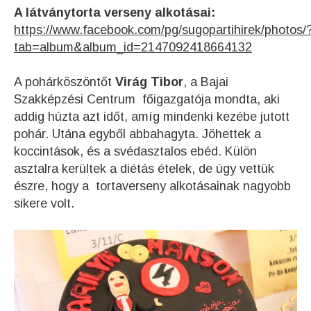
A látványtorta verseny alkotásai:
https://www.facebook.com/pg/sugopartihirek/photos/
tab=album&album_id=2147092418664132
A pohárköszöntőt
Virág Tibor
, a Bajai
Szakképzési Centrum főigazgatója mondta, aki
addig húzta azt időt, amíg mindenki kezébe jutott
pohár. Utána egyből abbahagyta. Jöhettek a
koccintások, és a svédasztalos ebéd. Külön
asztalra kerültek a diétás ételek, de úgy vettük
észre, hogy a tortaverseny alkotásainak nagyobb
sikere volt.