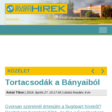
‹
›
KÖZÉLET
Tortacsodák a Bányaiból
Antal Tibor
|
2018. Április 27. 15:17:45 | Utolsó frissítés: 8 év
Gyorsan szeretnél értesülni a Sugópart híreiről?