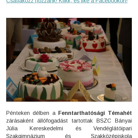
Csatlakozz hozzánk! Klikk, és like a Facebookon!
Pénteken délben a
Fenntarthatósági Témahét
zárásaként állófogadást tartottak BSZC Bányai
Júlia Kereskedelmi és Vendéglátóipari
Szakgimnázium és Szakközépiskola