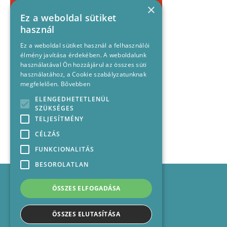
×
Ez a weboldal sütiket
használ
Ez a weboldal sütiket használ a felhasználói
élmény javítása érdekében. A weboldalunk
használatával Ön hozzájárul az összes süti
használatához, a Cookie szabályzatunknak
megfelelően.
Bővebben
ELENGEDHETETLENÜL
SZÜKSÉGES
TELJESÍTMÉNY
CÉLZÁS
FUNKCIONALITÁS
BESOROLATLAN
Impresszum
Médiajánlat
ÖSSZES ELFOGADÁSA
Felhasználási feltételek
Panaszkezelési nyilatkozat
ÖSSZES ELUTASÍTÁSA
Kapcsolat