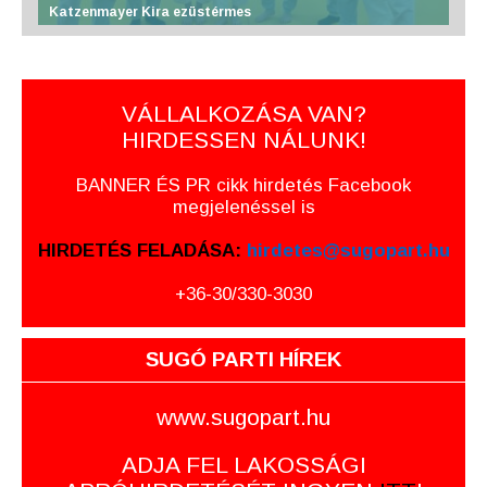
Katzenmayer Kira ezüstérmes
VÁLLALKOZÁSA VAN?
HIRDESSEN NÁLUNK!
BANNER ÉS PR cikk hirdetés Facebook
megjelenéssel is
HIRDETÉS FELADÁSA:
hirdetes@sugopart.hu
+36-30/330-3030
SUGÓ PARTI HÍREK
www.sugopart.hu
ADJA FEL LAKOSSÁGI