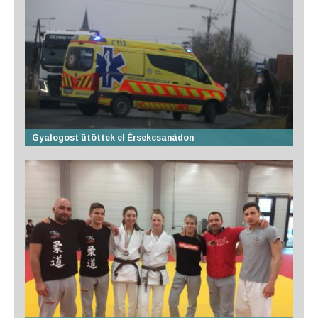
Gyalogost ütöttek el Érsekcsanádon