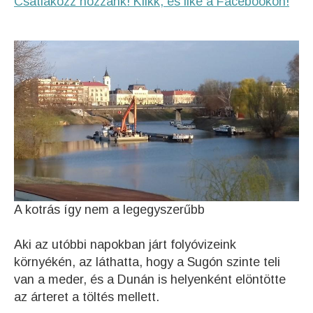
Csatlakozz hozzánk! Klikk, és like a Facebookon!
A kotrás így nem a legegyszerűbb
Aki az utóbbi napokban járt folyóvizeink
környékén, az láthatta, hogy a Sugón szinte teli
van a meder, és a Dunán is helyenként elöntötte
az árteret a töltés mellett.