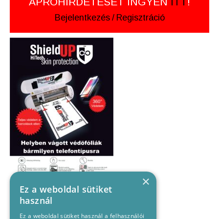
APRÓHIRDETÉSÉT INGYEN
ITT
!
Bejelentkezés
/
Regisztráció
×
Ez a weboldal sütiket
használ
Ez a weboldal sütiket használ a felhasználói