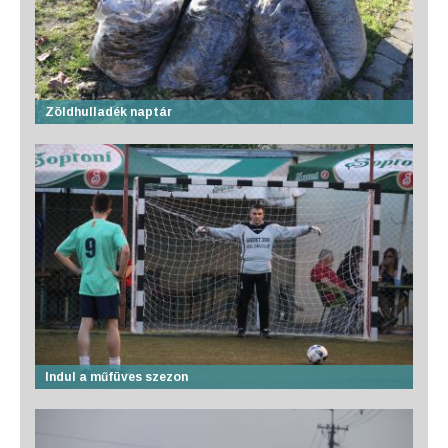
Zöldhulladék naptár
Indul a műfüves szezon