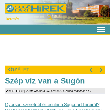
‹
›
KÖZÉLET
Szép víz van a Sugón
Antal Tibor
|
2019. Március 20. 17:51:32 | Utolsó frissítés: 7 év
Gyorsan szeretnél értesülni a Sugópart híreiről?