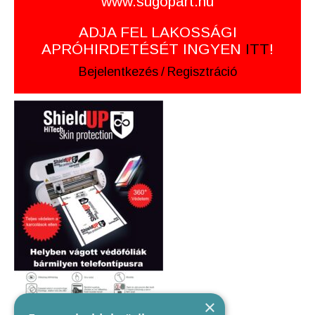
www.sugopart.hu
ADJA FEL LAKOSSÁGI
APRÓHIRDETÉSÉT INGYEN
ITT
!
Bejelentkezés
/
Regisztráció
×