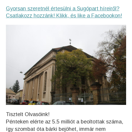
Gyorsan szeretnél értesülni a Sugópart híreiről?
Csatlakozz hozzánk! Klikk, és like a Facebookon!
Tisztelt Olvasóink!
Pénteken elérte az 5.5 milliót a beoltottak száma,
így szombat óta bárki bejöhet, immár nem