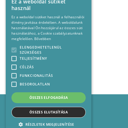
Ez a weboldal sütiket
használ
Ez a weboldal sütiket használ a felhasználói
élmény javítása érdekében. A weboldalunk
használatával Ön hozzájárul az összes süti
használatához, a Cookie szabályzatunknak
megfelelően.
Bővebben
ELENGEDHETETLENÜL
SZÜKSÉGES
TELJESÍTMÉNY
CÉLZÁS
FUNKCIONALITÁS
BESOROLATLAN
ÖSSZES ELFOGADÁSA
Impresszum
Médiajánlat
ÖSSZES ELUTASÍTÁSA
Felhasználási feltételek
Panaszkezelési nyilatkozat
RÉSZLETEK MEGJELENÍTÉSE
Kapcsolat