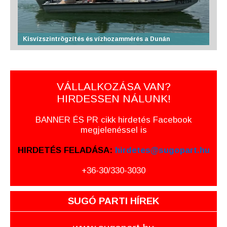
Kisvízszintrögzítés és vízhozammérés a Dunán
VÁLLALKOZÁSA VAN?
HIRDESSEN NÁLUNK!
BANNER ÉS PR cikk hirdetés Facebook
megjelenéssel is
HIRDETÉS FELADÁSA:
hirdetes@sugopart.hu
+36-30/330-3030
SUGÓ PARTI HÍREK