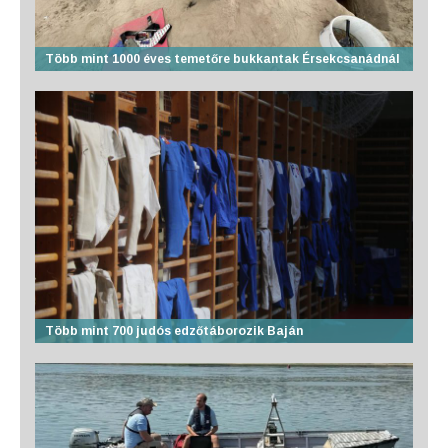
Több mint 1000 éves temetőre bukkantak Érsekcsanádnál
Több mint 700 judós edzőtáborozik Baján