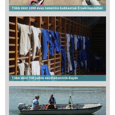
Több mint 1000 éves temetőre bukkantak Érsekcsanádnál
Több mint 700 judós edzőtáborozik Baján