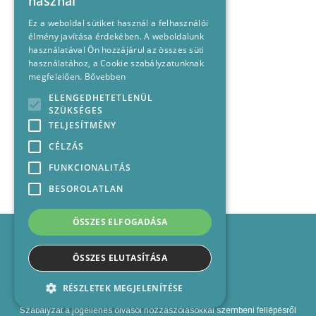
használ
Ez a weboldal sütiket használ a felhasználói
élmény javítása érdekében. A weboldalunk
használatával Ön hozzájárul az összes süti
használatához, a Cookie szabályzatunknak
megfelelően.
Bővebben
ELENGEDHETETLENÜL
SZÜKSÉGES
TELJESÍTMÉNY
CÉLZÁS
FUNKCIONALITÁS
BESOROLATLAN
ÖSSZES ELFOGADÁSA
Impresszum
Médiajánlat
ÖSSZES ELUTASÍTÁSA
Felhasználási feltételek
Panaszkezelési nyilatkozat
RÉSZLETEK MEGJELENÍTÉSE
Kapcsolat
Szabályzat a jogellenes olvasói hozzászólásokkal szembeni fellépésről