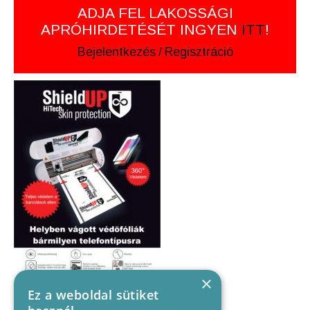
ADJA FEL LAKOSSÁGI
APRÓHIRDETÉSÉT INGYEN
ITT
!
Bejelentkezés
/
Regisztráció
×
Ez a weboldal sütiket