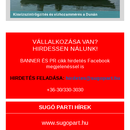
Kisvízszintrögzítés és vízhozammérés a Dunán
VÁLLALKOZÁSA VAN?
HIRDESSEN NÁLUNK!
BANNER ÉS PR cikk hirdetés Facebook
megjelenéssel is
HIRDETÉS FELADÁSA:
hirdetes@sugopart.hu
+36-30/330-3030
SUGÓ PARTI HÍREK
www.sugopart.hu