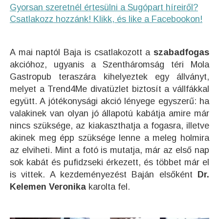
Gyorsan szeretnél értesülni a Sugópart híreiről?
Csatlakozz hozzánk! Klikk, és like a Facebookon!
A mai naptól Baja is csatlakozott a
szabadfogas
akcióhoz, ugyanis a Szentháromság téri Mola
Gastropub teraszára kihelyeztek egy állványt,
melyet a Trend4Me divatüzlet biztosít a vállfákkal
együtt. A jótékonysági akció lényege egyszerű: ha
valakinek van olyan jó állapotú kabátja amire már
nincs szüksége, az kiakaszthatja a fogasra, illetve
akinek meg épp szüksége lenne a meleg holmira
az elviheti. Mint a fotó is mutatja, már az első nap
sok kabát és pufidzseki érkezett, és többet már el
is vittek. A kezdeményezést Baján elsőként
Dr.
Kelemen Veronika
karolta fel.