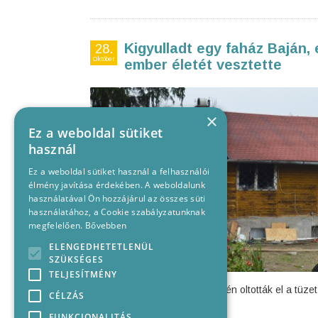
Kigyulladt egy faház Baján,
28.
Október
ember életét vesztette
×
Ez a weboldal sütiket
használ
Ez a weboldal sütiket használ a felhasználói
élmény javítása érdekében. A weboldalunk
használatával Ön hozzájárul az összes süti
használatához, a Cookie szabályzatunknak
megfelelően.
Bővebben
ELENGEDHETETLENÜL
SZÜKSÉGES
TELJESÍTMÉNY
A tűzoltók hajnali fél 5 környékén oltották el a tüz
CÉLZÁS
holttestére bukkantak.
FUNKCIONALITÁS