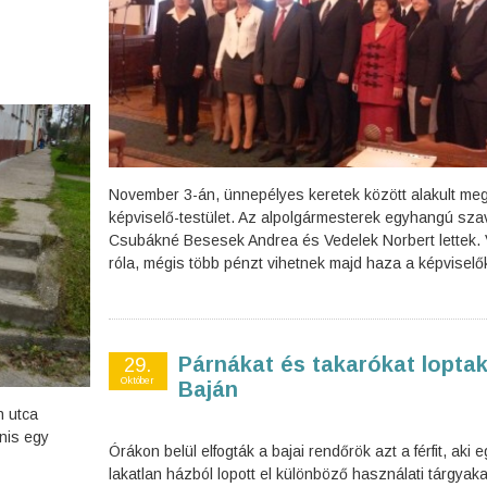
November 3-án, ünnepélyes keretek között alakult meg
képviselő-testület. Az alpolgármesterek egyhangú sz
Csubákné Besesek Andrea és Vedelek Norbert lettek. 
róla, mégis több pénzt vihetnek majd haza a képviselő
Párnákat és takarókat lopta
29.
Október
Baján
h utca
nis egy
Órákon belül elfogták a bajai rendőrök azt a férfit, aki e
lakatlan házból lopott el különböző használati tárgyaka