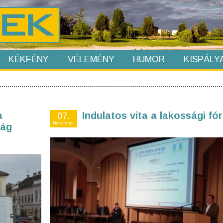
KÉKFÉNY
VÉLEMÉNY
HUMOR
KISPÁLY
a
Indulatos vita a lakossági f
07.
November
ság