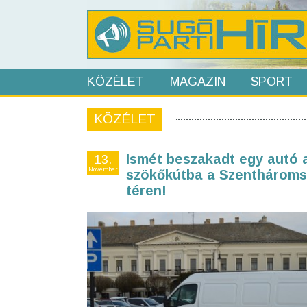
KÖZÉLET
MAGAZIN
SPORT
KÖZÉLET
Ismét beszakadt egy autó 
13.
November
szökőkútba a Szenthárom
téren!