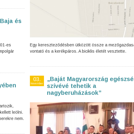
Baja és
501-es
Egy kereszteződésben ütközött össze a mezőgazdas
mpolgár
vontató és a kerékpáros. A biciklis életét vesztette.
„Baját Magyarország egészs
03.
yében
November
szívévé tehetik a
nagyberuházások”
rtozik,
ellett leölni.
mberekre nem.