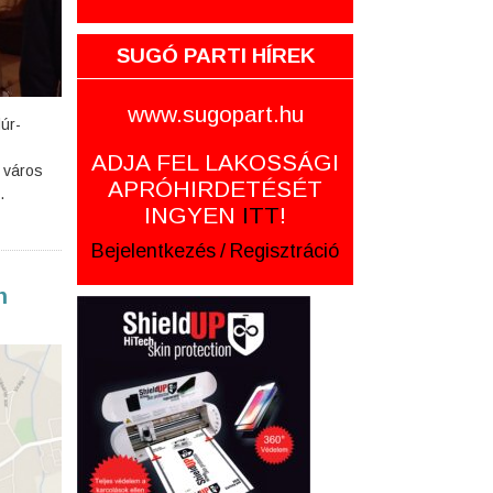
SUGÓ PARTI HÍREK
www.sugopart.hu
úr-
ADJA FEL LAKOSSÁGI
 város
APRÓHIRDETÉSÉT
.
INGYEN
ITT
!
Bejelentkezés
/
Regisztráció
n