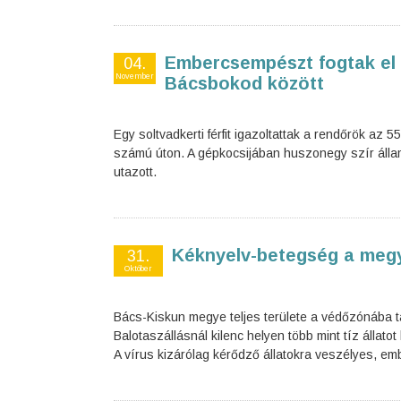
Embercsempészt fogtak el 
04.
November
Bácsbokod között
Egy soltvadkerti férfit igazoltattak a rendőrök az 5
számú úton. A gépkocsijában huszonegy szír álla
utazott.
Kéknyelv-betegség a meg
31.
Október
Bács-Kiskun megye teljes területe a védőzónába ta
Balotaszállásnál kilenc helyen több mint tíz állatot k
A vírus kizárólag kérődző állatokra veszélyes, e