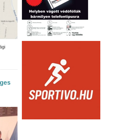
ági
éges