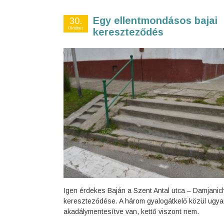
Egy ellentmondásos bajai
30.
Október
kereszteződés
Igen érdekes Baján a Szent Antal utca – Damjanic
kereszteződése. A három gyalogátkelő közül ugya
akadálymentesítve van, kettő viszont nem.