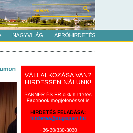
A
NAGYVILÁG
APRÓHIRDETÉS
órumon
VÁLLALKOZÁSA VAN?
HIRDESSEN NÁLUNK!
BANNER ÉS PR cikk hirdetés
Facebook megjelenéssel is
HIRDETÉS FELADÁSA:
hirdetes@sugopart.hu
+36-30/330-3030