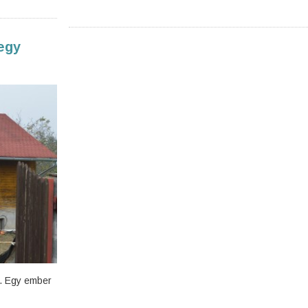
 egy
et. Egy ember