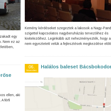
Kemény kérdéseket szegeztek a lakosok a Nagy-Pand
szigettel kapcsolatos nagyberuházás tervezőihez és
szakadt egy
kivitelezőihez. Leginkább azt nehezményezték, hogy a
n. Nem ez az
nem egyeztetett velük a fejlesztések megkezdése előtt
életében,
Halálos baleset Bácsbokodo
06.
November
erőse
os ellen, aki
A férfi