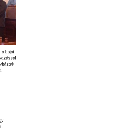
 a bajai
avazással
Vitáztak
k.
k
gy
t.