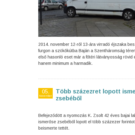
2014. november 12-ről 13-ára virradó éjszaka be
furgon a szökőkútba Baján a Szentháromság tére
első hasonló eset már a főtéri látványosság rövid 
hanem minimum a harmadik.
Több százezret lopott ism
05.
November
zsebéből
Befejeződött a nyomozás K. Zsolt 42 éves bajai lak
ismerőse zsebéből lopott el több százezer forintot. 
beismerte tettét.