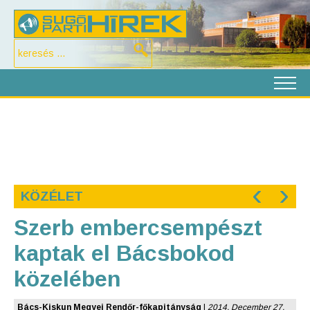
‹
›
KÖZÉLET
Szerb embercsempészt
kaptak el Bácsbokod
közelében
Bács-Kiskun Megyei Rendőr-főkapitányság
|
2014. December 27.