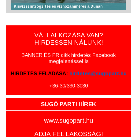
Kisvízszintrögzítés és vízhozammérés a Dunán
VÁLLALKOZÁSA VAN?
HIRDESSEN NÁLUNK!
BANNER ÉS PR cikk hirdetés Facebook
megjelenéssel is
HIRDETÉS FELADÁSA:
hirdetes@sugopart.hu
+36-30/330-3030
SUGÓ PARTI HÍREK
www.sugopart.hu
ADJA FEL LAKOSSÁGI