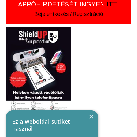
APRÓHIRDETÉSÉT INGYEN
ITT
!
Bejelentkezés
/
Regisztráció
×
Ez a weboldal sütiket
használ