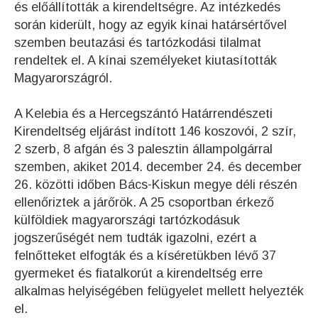
és előállították a kirendeltségre. Az intézkedés
során kiderült, hogy az egyik kínai határsértővel
szemben beutazási és tartózkodási tilalmat
rendeltek el. A kínai személyeket kiutasították
Magyarországról.
A Kelebia és a Hercegszántó Határrendészeti
Kirendeltség eljárást indított 146 koszovói, 2 szír,
2 szerb, 8 afgán és 3 palesztin állampolgárral
szemben, akiket 2014. december 24. és december
26. közötti időben Bács-Kiskun megye déli részén
ellenőriztek a járőrök. A 25 csoportban érkező
külföldiek magyarországi tartózkodásuk
jogszerűségét nem tudták igazolni, ezért a
felnőtteket elfogták és a kíséretükben lévő 37
gyermeket és fiatalkorút a kirendeltség erre
alkalmas helyiségében felügyelet mellett helyezték
el.