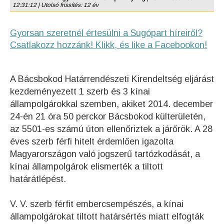
12:31:12 | Utolsó frissítés: 12 év
Gyorsan szeretnél értesülni a Sugópart híreiről?
Csatlakozz hozzánk! Klikk, és like a Facebookon!
A Bácsbokod Határrendészeti Kirendeltség eljárást
kezdeményezett 1 szerb és 3 kínai
állampolgárokkal szemben, akiket 2014. december
24-én 21 óra 50 perckor Bácsbokod külterületén,
az 5501-es számú úton ellenőriztek a járőrök. A 28
éves szerb férfi hitelt érdemlően igazolta
Magyarországon való jogszerű tartózkodását, a
kínai állampolgárok elismerték a tiltott
határátlépést.
V. V. szerb férfit embercsempészés, a kínai
állampolgárokat tiltott határsértés miatt elfogták