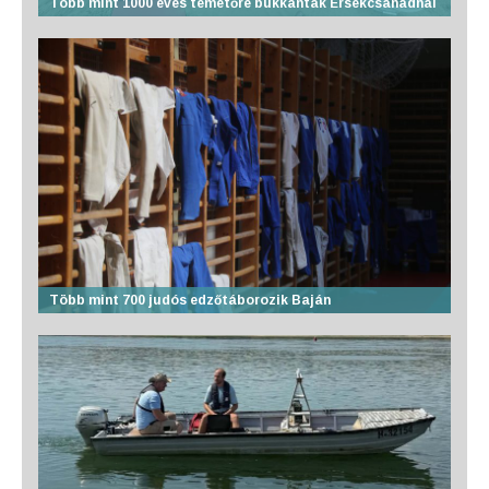
Több mint 1000 éves temetőre bukkantak Érsekcsanádnál
Több mint 700 judós edzőtáborozik Baján