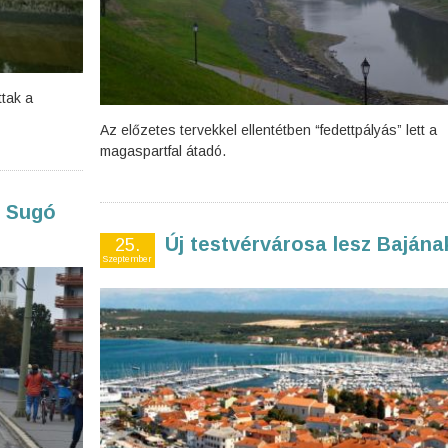
ttak a
Az előzetes tervekkel ellentétben “fedettpályás” lett a
magaspartfal átadó.
a Sugó
Új testvérvárosa lesz Bajána
25.
Szeptember