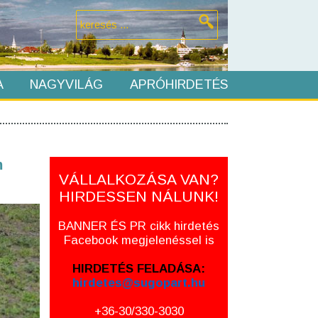
A
NAGYVILÁG
APRÓHIRDETÉS
m
VÁLLALKOZÁSA VAN?
HIRDESSEN NÁLUNK!
BANNER ÉS PR cikk hirdetés
Facebook megjelenéssel is
HIRDETÉS FELADÁSA:
hirdetes@sugopart.hu
+36-30/330-3030