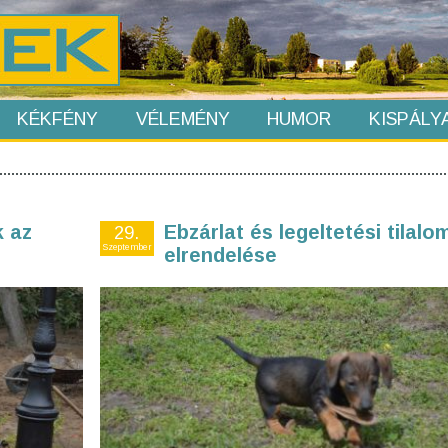
KÉKFÉNY
VÉLEMÉNY
HUMOR
KISPÁLY
k az
Ebzárlat és legeltetési tilalo
29.
Szeptember
elrendelése