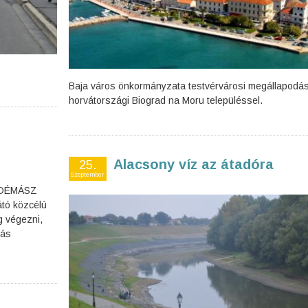
Baja város önkormányzata testvérvárosi megállapodás
horvátországi Biograd na Moru településsel.
Alacsony víz az átadóra
25.
Szeptember
F DÉMÁSZ
látó közcélú
g végezni,
tás