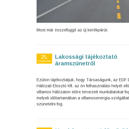
Most már összefüggő az új kerékpárút.
Lakossági tájékoztató
25.
Szeptember
áramszünetről
Ezúton tájékoztatjuk, hogy Társaságunk, az ED
Hálózati Elosztó Kft. az ön felhasználási helyét el
villamos hálózaton előre tervezett munkálatokat fo
melyek időtartamában a villamosenergia-szolgálta
szünetelni fog.