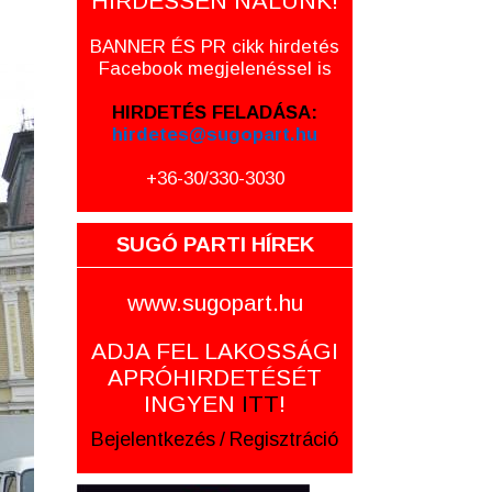
HIRDESSEN NÁLUNK!
BANNER ÉS PR cikk hirdetés
Facebook megjelenéssel is
HIRDETÉS FELADÁSA:
hirdetes@sugopart.hu
+36-30/330-3030
SUGÓ PARTI HÍREK
www.sugopart.hu
ADJA FEL LAKOSSÁGI
APRÓHIRDETÉSÉT
INGYEN
ITT
!
Bejelentkezés
/
Regisztráció