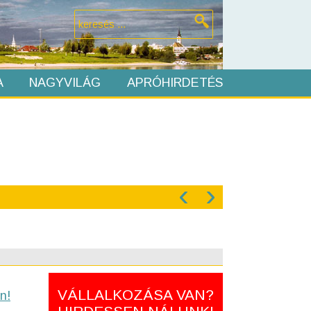
A
NAGYVILÁG
APRÓHIRDETÉS
‹
›
VÁLLALKOZÁSA VAN?
n!