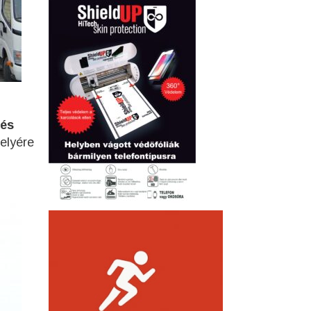
 és
helyére