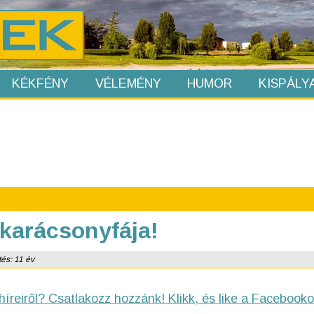
KÉKFÉNY
VÉLEMÉNY
HUMOR
KISPÁLY
 karácsonyfája!
tés: 11 év
híreiről? Csatlakozz hozzánk! Klikk, és like a Facebooko