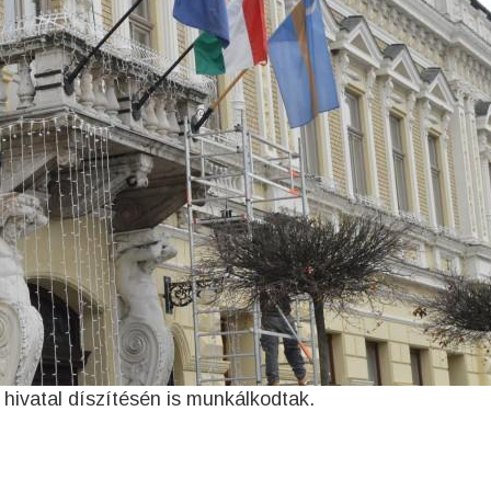
 hivatal díszítésén is munkálkodtak.