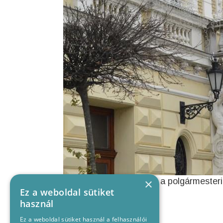
Ez mellett kedd délelőtt a polgármesteri
×
Ez a weboldal sütiket
használ
Ez a weboldal sütiket használ a felhasználói