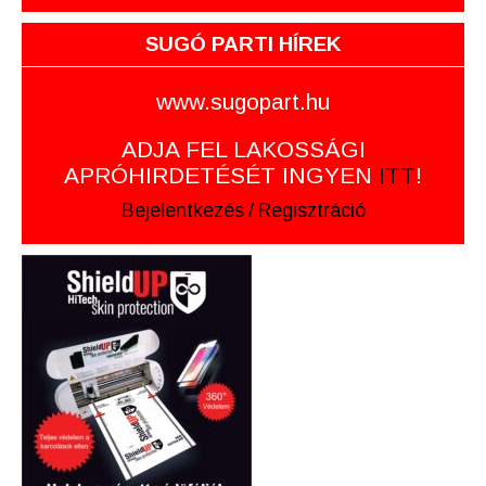
SUGÓ PARTI HÍREK
www.sugopart.hu
ADJA FEL LAKOSSÁGI
APRÓHIRDETÉSÉT INGYEN
ITT
!
Bejelentkezés
/
Regisztráció