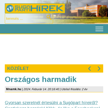
‹
›
KÖZÉLET
Országos harmadik
Mnamk.hu
|
2024. Feburár 14. 20:16:40 | Utolsó frissítés: 2 év
Gyorsan szeretnél értesülni a Sugópart híreiről?