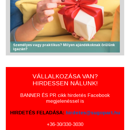
Személyes vagy praktikus? Milyen ajándékoknak örülünk
igazán?
VÁLLALKOZÁSA VAN?
HIRDESSEN NÁLUNK!
BANNER ÉS PR cikk hirdetés Facebook
megjelenéssel is
HIRDETÉS FELADÁSA:
hirdetes@sugopart.hu
+36-30/330-3030