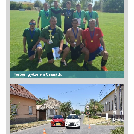
Feröeri győzelem Csanádon