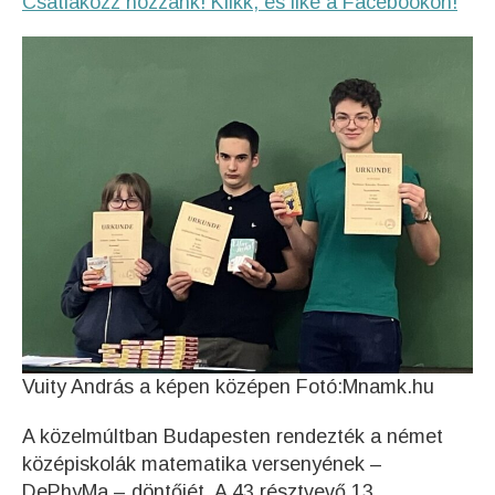
Csatlakozz hozzánk! Klikk, és like a Facebookon!
Vuity András a képen középen Fotó:Mnamk.hu
A közelmúltban Budapesten rendezték a német
középiskolák matematika versenyének –
DePhyMa – döntőjét. A 43 résztvevő 13