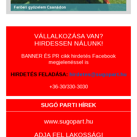
Feröeri győzelem Csanádon
VÁLLALKOZÁSA VAN?
HIRDESSEN NÁLUNK!
BANNER ÉS PR cikk hirdetés Facebook
megjelenéssel is
HIRDETÉS FELADÁSA:
hirdetes@sugopart.hu
+36-30/330-3030
SUGÓ PARTI HÍREK
www.sugopart.hu
ADJA FEL LAKOSSÁGI