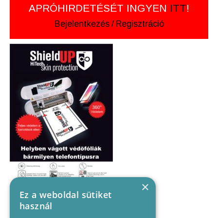
APRÓHIRDETÉSÉT INGYEN
ITT
!
Bejelentkezés
/
Regisztráció
×
Ez a weboldal sütiket
használ