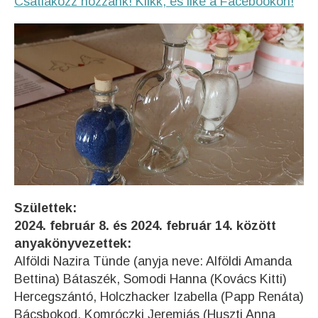
Csatlakozz hozzánk! Klikk, és like a Facebookon!
Születtek:
2024. február 8. és 2024. február 14. között
anyakönyvezettek:
Alföldi Nazira Tünde (anyja neve: Alföldi Amanda
Bettina) Bátaszék, Somodi Hanna (Kovács Kitti)
Hercegszántó, Holczhacker Izabella (Papp Renáta)
Bácsbokod, Komróczki Jeremiás (Huszti Anna