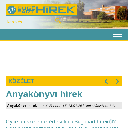
‹
›
KÖZÉLET
Anyakönyvi hírek
Anyakönyvi hírek
|
2024. Feburár 15. 18:01:26 | Utolsó frissítés: 2 év
Gyorsan szeretnél értesülni a Sugópart híreiről?