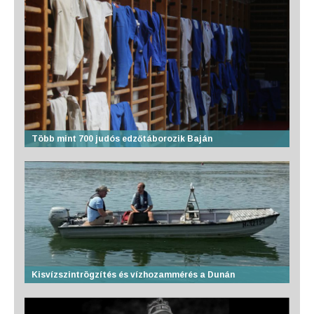
Több mint 700 judós edzőtáborozik Baján
Kisvízszintrögzítés és vízhozammérés a Dunán