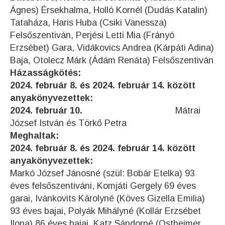
Ágnes) Érsekhalma, Holló Kornél (Dudás Katalin)
Tataháza, Haris Huba (Csiki Vanessza)
Felsőszentiván, Perjési Letti Mia (Frányó
Erzsébet) Gara, Vidákovics Andrea (Kárpáti Adina)
Baja, Otolecz Márk (Ádám Renáta) Felsőszentiván
Házasságkötés:
2024. február 8. és 2024. február 14. között
anyakönyvezettek:
2024. február 10.
Mátrai
József István és Törkő Petra
Meghaltak:
2024. február 8. és 2024. február 14. között
anyakönyvezettek:
Markó József Jánosné (szül: Bobár Etelka) 93
éves felsőszentiváni, Komjáti Gergely 69 éves
garai, Ivánkovits Károlyné (Köves Gizella Emilia)
93 éves bajai, Polyák Mihályné (Kollár Erzsébet
Ilona) 86 éves bajai, Katz Sándorné (Ostheimer