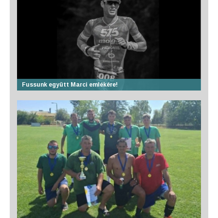
Fussunk együtt Marci emlékére!