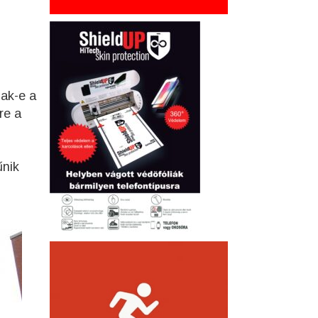
zak-e a
re a
űnik