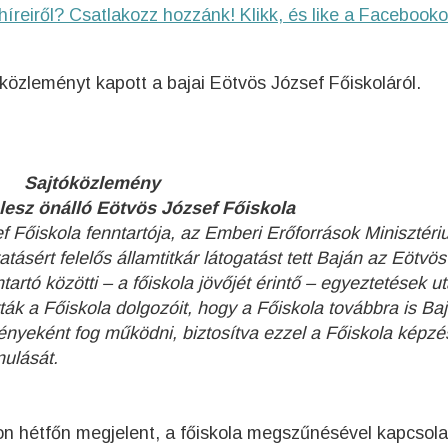
híreiről? Csatlakozz hozzánk! Klikk, és like a Facebooko
özleményt kapott a bajai Eötvös József Főiskoláról.
Sajtóközlemény
 lesz önálló Eötvös József Főiskola
 Főiskola fenntartója, az Emberi Erőforrások Minisztér
tásért felelős államtitkár látogatást tett Baján az Eötvö
artó közötti – a főiskola jövőjét érintő – egyeztetések u
tták a Főiskola dolgozóit, hogy a Főiskola továbbra is Ba
nyeként fog működni, biztosítva ezzel a Főiskola képzé
nulását.
n hétfőn megjelent, a főiskola megszűnésével kapcsola