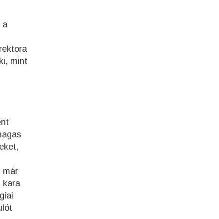
 a
rektora
i, mint
ent
 magas
eket,
t már
 kara
giai
ulót