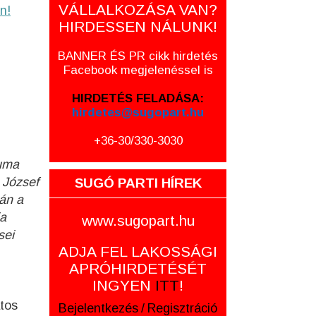
VÁLLALKOZÁSA VAN?
n!
HIRDESSEN NÁLUNK!
BANNER ÉS PR cikk hirdetés
Facebook megjelenéssel is
HIRDETÉS FELADÁSA:
hirdetes@sugopart.hu
+36-30/330-3030
iuma
s József
SUGÓ PARTI HÍREK
tán a
ja
www.sugopart.hu
sei
ADJA FEL LAKOSSÁGI
APRÓHIRDETÉSÉT
INGYEN
ITT
!
tos
Bejelentkezés
/
Regisztráció