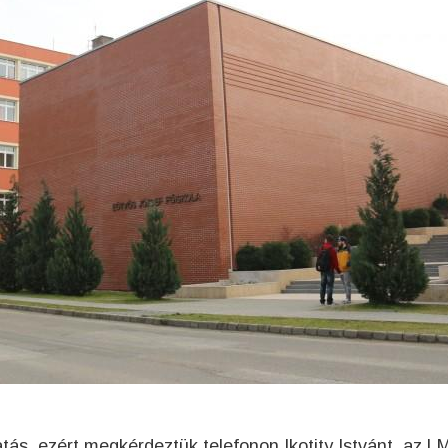
atás, ezért megkérdeztük telefonon Ikotity Istvánt, az L