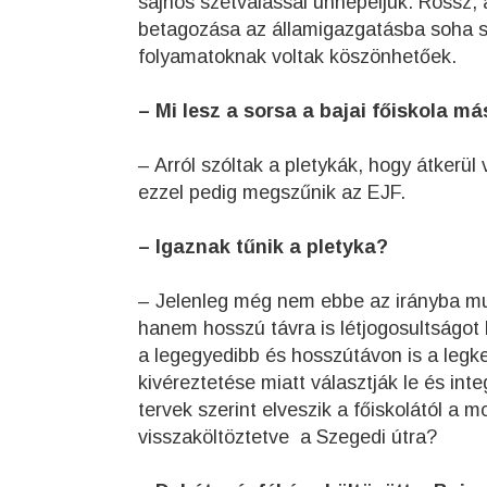
sajnos szétválással ünnepeljük. Rossz, 
betagozása az államigazgatásba soha s
folyamatoknak voltak köszönhetőek.
– Mi lesz a sorsa a bajai főiskola m
– Arról szóltak a pletykák, hogy átker
ezzel pedig megszűnik az EJF.
– Igaznak tűnik a pletyka?
– Jelenleg még nem ebbe az irányba mu
hanem hosszú távra is létjogosultságot
a legegyedibb és hosszútávon is a legk
kivéreztetése miatt választják le és in
tervek szerint elveszik a főiskolától a m
visszaköltöztetve a Szegedi útra?