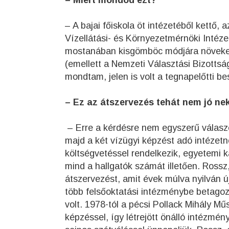
– Miért mondod ezt?
– A bajai főiskola öt intézetéből kettő,
Vízellátási- és Környezetmérnöki Intéze
mostanában kisgömböc módjára növeked
(emellett a Nemzeti Választási Bizottság
mondtam, jelen is volt a tegnapelőtti b
– Ez az átszervezés tehát nem jó n
– Erre a kérdésre nem egyszerű válaszo
majd a két vízügyi képzést adó intéze
költségvetéssel rendelkezik, egyetemi ka
mind a hallgatók számát illetően. Ross
átszervezést, amit évek múlva nyilván ú
több felsőoktatási intézménybe betagoz
volt. 1978-tól a pécsi Pollack Mihály Mű
képzéssel, így létrejött önálló intézmén