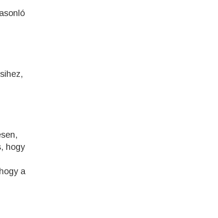
hasonló
sihez,
esen,
s, hogy
 hogy a