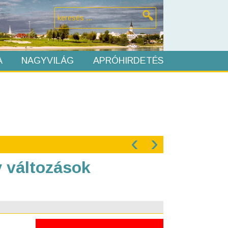
A
NAGYVILÁG
APRÓHIRDETÉS
‹
›
 változások