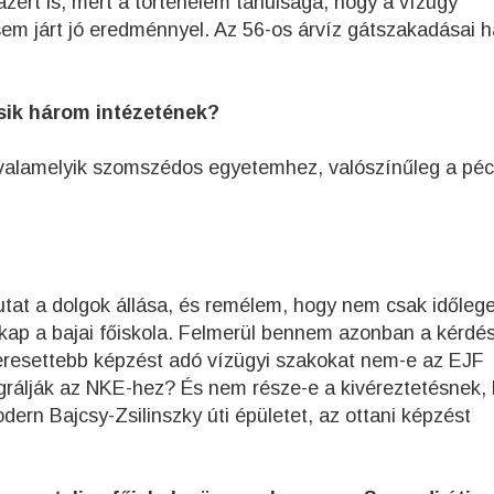
azért is, mert a történelem tanulsága, hogy a vízügy
em járt jó eredménnyel. Az 56-os árvíz gátszakadásai 
ásik három intézetének?
ül valamelyik szomszédos egyetemhez, valószínűleg a péc
tat a dolgok állása, és remélem, hogy nem csak időleg
 kap a bajai főiskola. Felmerül bennem azonban a kérdé
eresettebb képzést adó vízügyi szakokat nem-e az EJF
tegrálják az NKE-hez? És nem része-e a kivéreztetésnek,
odern Bajcsy-Zsilinszky úti épületet, az ottani képzést