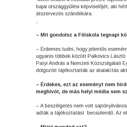
bajai országgyűlési képviselőjét, aki hé
átszervezés szándékára.
– Mit gondolsz a Főiskola tegnapi k
– Érdemes tudni, hogy jelentős esemény 
ugyanis többek között Palkovics László f
Patyi András a Nemzeti Közszolgálati 
dolgozóit tájékoztatták az átalakítás aktu
– Érdekes, ezt az eseményt nem hir
meghívót, de más helyi média sem sz
– A beszélgetés nem volt sajtónyilváno
adták a tájékoztatást becsülendő. Az 