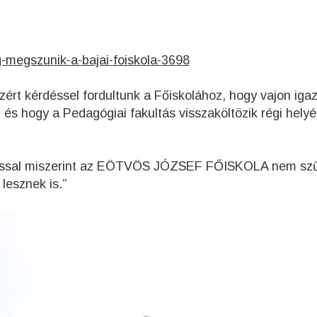
g-megszunik-a-bajai-foiskola-3698
rt kérdéssel fordultunk a Főiskolához, hogy vajon iga
 és hogy a Pedagógiai fakultás visszaköltözik régi helyé
atással miszerint az EÖTVÖS JÓZSEF FŐISKOLA nem sz
lesznek is.”