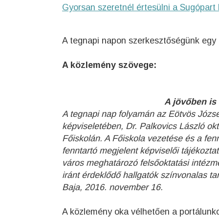
Gyorsan szeretnél értesülni a Sugópart 
A tegnapi napon szerkesztőségünk egy k
A közlemény szövege:
A jövőben is
A tegnapi nap folyamán az Eötvös József
képviseletében, Dr. Palkovics László okta
Főiskolán. A Főiskola vezetése és a fennt
fenntartó megjelent képviselői tájékozta
város meghatározó felsőoktatási intézmé
iránt érdeklődő hallgatók színvonalas ta
Baja, 2016. november 16.
A közlemény oka vélhetően a portálunko