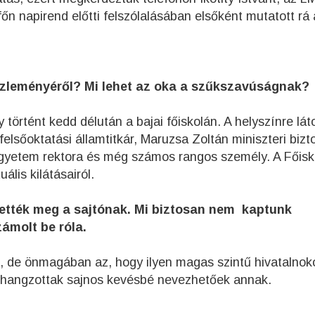
tfőn napirend előtti felszólalásában elsőként mutatott rá
özleményéről? Mi lehet az oka a szűkszavúságnak?
történt kedd délután a bajai főiskolán. A helyszínre lát
elsőoktatási államtitkár, Maruzsa Zoltán miniszteri bizt
Egyetem rektora és még számos rangos személy. A Főisk
ális kilátásairól.
dették meg a sajtónak. Mi biztosan nem kaptunk
ámolt be róla.
s, de önmagában az, hogy ilyen magas szintű hivatalnok
elhangzottak sajnos kevésbé nevezhetőek annak.