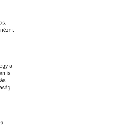
ás,
 nézni.
hogy a
an is
tás
dasági
n?