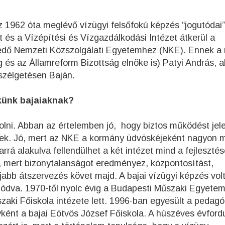
 az 1962 óta meglévő vízügyi felsőfokú képzés “jogutódai”
t és a Vízépítési és Vízgazdálkodási Intézet átkerül a
ő Nemzeti Közszolgálati Egyetemhez (NKE). Ennek a 
 és az Államreform Bizottság elnöke is) Patyi András, ak
eszélgetésen Baján.
ekünk bajaiaknak?
lni. Abban az értelemben jó, hogy biztos működést jel
tnek. Jó, mert az NKE a kormány üdvöskéjeként nagyon
rrá alakulva fellendülhet a két intézet mind a fejlesztés
z, mert bizonytalanságot eredményez, központosítást,
jabb átszervezés követ majd. A bajai vízügyi képzés vol
ódva. 1970-től nyolc évig a Budapesti Műszaki Egyetem
szaki Főiskola intézete lett. 1996-ban egyesült a pedagó
yként a bajai Eötvös József Főiskola. A húszéves évford