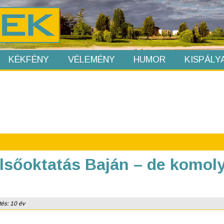
KÉKFÉNY
VÉLEMÉNY
HUMOR
KISPÁLY
lsőoktatás Baján – de komoly
tés: 10 év