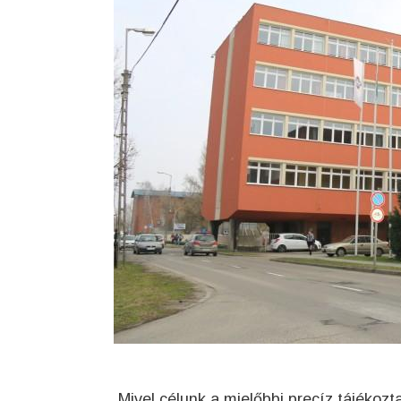
Mivel célunk a mielőbbi precíz tájékozt