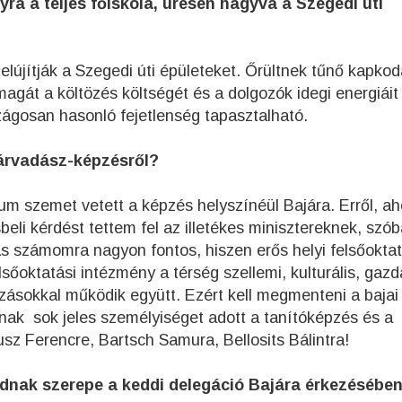
yra a teljes főiskola, üresen hagyva a Szegedi úti
Felújítják a Szegedi úti épületeket. Őrültnek tűnő kapkod
agát a költözés költségét és a dolgozók idegi energiáit
zágosan hasonló fejetlenség tapasztalható.
atárvadász-képzésről?
rium szemet vetett a képzés helyszínéül Bajára. Erről, a
beli kérdést tettem fel az illetékes minisztereknek, szób
ás számomra nagyon fontos, hiszen erős helyi felsőokta
lsőoktatási intézmény a térség szellemi, kulturális, gaz
zásokkal működik együtt. Ezért kell megmenteni a bajai
jának sok jeles személyiséget adott a tanítóképzés és a
usz Ferencre, Bartsch Samura, Bellosits Bálintra!
sodnak szerepe a keddi delegáció Bajára érkezésébe