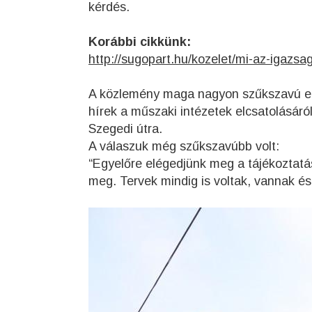
kérdés.
Korábbi cikkünk:
http://sugopart.hu/kozelet/mi-az-igazsa
A közlemény maga nagyon szűkszavú ezé
hírek a műszaki intézetek elcsatolásáról
Szegedi útra.
A válaszuk még szűkszavúbb volt:
“Egyelőre elégedjünk meg a tájékozt
meg. Tervek mindig is voltak, vannak és 