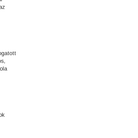
 az
ogatott
os,
ola
ok