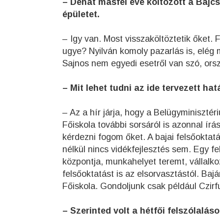
– Dehát másfél éve költözött a Bajcs
épületet.
– Igy van. Most visszaköltöztetik őket. 
ugye? Nyilván komoly pazarlás is, elég m
Sajnos nem egyedi esetről van szó, ors
– Mit lehet tudni az ide tervezett h
– Az a hír járja, hogy a Belügyminiszté
Főiskola további sorsáról is azonnal írás
kérdezni fogom őket. A bajai felsőoktat
nélkül nincs vidékfejlesztés sem. Egy fe
központja, munkahelyet teremt, vállalko
felsőoktatást is az elsorvasztástól. Ba
Főiskola. Gondoljunk csak például Czirf
– Szerinted volt a hétfői felszólalá