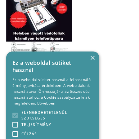
×
Ez a weboldal sütiket
használ
Ez a weboldal sütiket használ a felhasználói
élmény javítása érdekében. A weboldalunk
használatával Ön hozzájárul az összes süti
használatához, a Cookie szabályzatunknak
megfelelően.
Bővebben
ELENGEDHETETLENÜL
SZÜKSÉGES
TELJESÍTMÉNY
CÉLZÁS