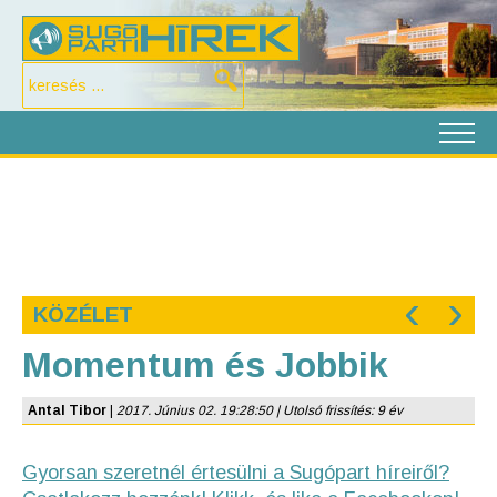
‹
›
KÖZÉLET
Momentum és Jobbik
Antal Tibor
|
2017. Június 02. 19:28:50 | Utolsó frissítés: 9 év
Gyorsan szeretnél értesülni a Sugópart híreiről?