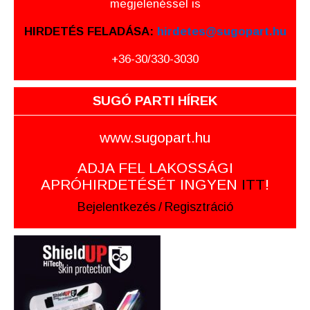
megjelenéssel is
HIRDETÉS FELADÁSA:
hirdetes@sugopart.hu
+36-30/330-3030
SUGÓ PARTI HÍREK
www.sugopart.hu
ADJA FEL LAKOSSÁGI
APRÓHIRDETÉSÉT INGYEN
ITT
!
Bejelentkezés
/
Regisztráció