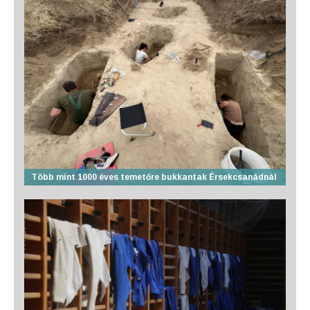
Több mint 1000 éves temetőre bukkantak Érsekcsanádnál