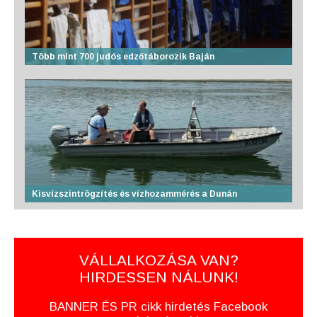
Több mint 700 judós edzőtáborozik Baján
Kisvízszintrögzítés és vízhozammérés a Dunán
VÁLLALKOZÁSA VAN?
HIRDESSEN NÁLUNK!
BANNER ÉS PR cikk hirdetés Facebook