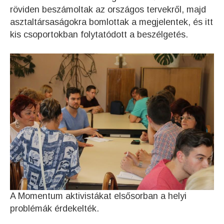
röviden beszámoltak az országos tervekről, majd
asztaltársaságokra bomlottak a megjelentek, és itt
kis csoportokban folytatódott a beszélgetés.
A Momentum aktivistákat elsősorban a helyi
problémák érdekelték.