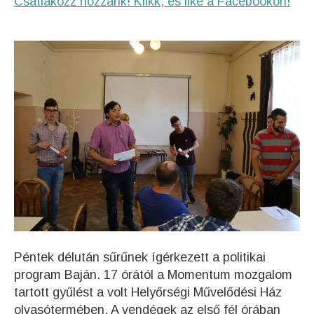
Csatlakozz hozzánk! Klikk, és like a Facebookon!
Péntek délután sűrűnek ígérkezett a politikai
program Baján. 17 órától a Momentum mozgalom
tartott gyűlést a volt Helyőrségi Művelődési Ház
olvasótermében. A vendégek az első fél órában