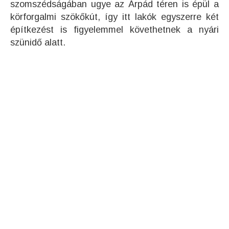
szomszédságában ugye az Árpád téren is épül a
körforgalmi szökőkút, így itt lakók egyszerre két
építkezést is figyelemmel követhetnek a nyári
szünidő alatt.