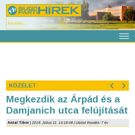
‹
›
KÖZÉLET
Megkezdik az Árpád és a
Damjanich utca felújítását
Antal Tibor
|
2019. Július 11. 14:18:48 | Utolsó frissítés: 7 év