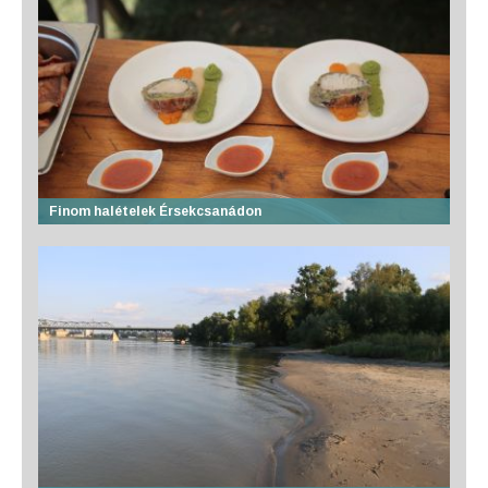
Finom halételek Érsekcsanádon