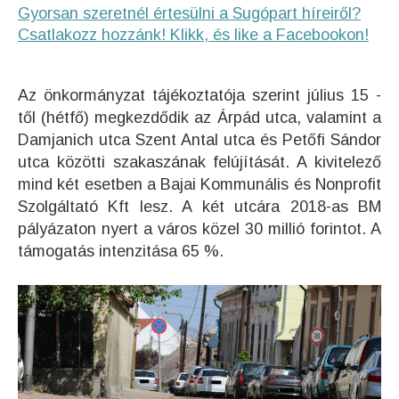
Gyorsan szeretnél értesülni a Sugópart híreiről?
Csatlakozz hozzánk! Klikk, és like a Facebookon!
Az önkormányzat tájékoztatója szerint július 15 -
től (hétfő) megkezdődik az Árpád utca, valamint a
Damjanich utca Szent Antal utca és Petőfi Sándor
utca közötti szakaszának felújítását. A kivitelező
mind két esetben a Bajai Kommunális és Nonprofit
Szolgáltató Kft lesz. A két utcára 2018-as BM
pályázaton nyert a város közel 30 millió forintot. A
támogatás intenzitása 65 %.