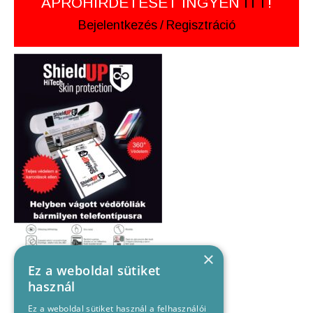
APRÓHIRDETÉSÉT INGYEN
ITT
!
Bejelentkezés
/
Regisztráció
×
Ez a weboldal sütiket
használ
Ez a weboldal sütiket használ a felhasználói