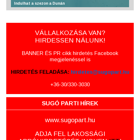
Indulhat a szezon a Dunán
VÁLLALKOZÁSA VAN?
HIRDESSEN NÁLUNK!
BANNER ÉS PR cikk hirdetés Facebook
megjelenéssel is
HIRDETÉS FELADÁSA:
hirdetes@sugopart.hu
+36-30/330-3030
SUGÓ PARTI HÍREK
www.sugopart.hu
ADJA FEL LAKOSSÁGI