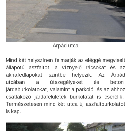
Árpád utca
Mind két helyszínen felmarják az eléggé megviselt
állapotú aszfaltot, a víznyelő rácsokat és az
aknafedlapokat szintbe helyezik. Az Árpád
utcában a útszegélyeket és beton
járdaburkolatokat, valamint a parkoló és az ahhoz
csatlakozó járdafelületek burkolatát is cserélik.
Természetesen mind két utca új aszfaltburkolatot
is kap.