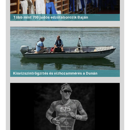
Több mint 700 judós edzőtáborozik Baján
Kisvízszintrögzítés és vízhozammérés a Dunán