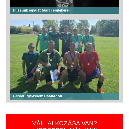
Fussunk együtt Marci emlékére!
Feröeri győzelem Csanádon
VÁLLALKOZÁSA VAN?