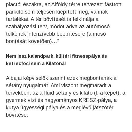
piactól északra, az Alföldy térre tervezett fásított
parkoló sem teljesen kiépített még, vannak
tartalékai. A tér bővítését is felkínálja a
szabályozási terv, módot adva az autómosó
telkének intenzívebb beépítésére (a mosó
bontását követően)…”
Nem lesz kalandpark, kültéri fitnesspálya és
ketrecfoci sem a Kilátónál
A bajai képviselők szerint ezek megbontanák a
sétány nyugalmát. Ami viszont megmaradt a
tervekben, az a fluid sétány és kilátó (l. a képet), a
gyermek vízi és hagyományos KRESZ-pálya, a
kutya ügyességi pálya és a meglévő játszótér
bővítése.