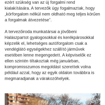
ezért szükség van az új forgalmi rend
kialakítására. A tervezők úgy fogalmaztak, hogy
„körforgalom nélkül nem oldható meg teljes körűen
a forgalmak átvezetése”.
A tervezőiroda munkatársai a jövőbeni
Halászpartot gyalogosokkal és kerékpárosokkal
képzelik el, lehetséges autóforgalom csak a
vendéglátó egységekhez szállító járművek
esetében lenne megengedett. A képviselők ez
ellen szintén tiltakoztak még januárban,
kompromisszumos megoldást szerettek volna
például azzal, hogy az egyik oldalon továbbra is
megmaradjanak a várakozóhelyek.