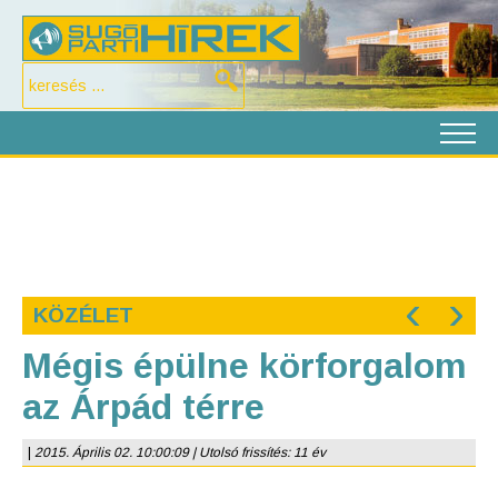
‹
›
KÖZÉLET
Mégis épülne körforgalom
az Árpád térre
|
2015. Április 02. 10:00:09 | Utolsó frissítés: 11 év