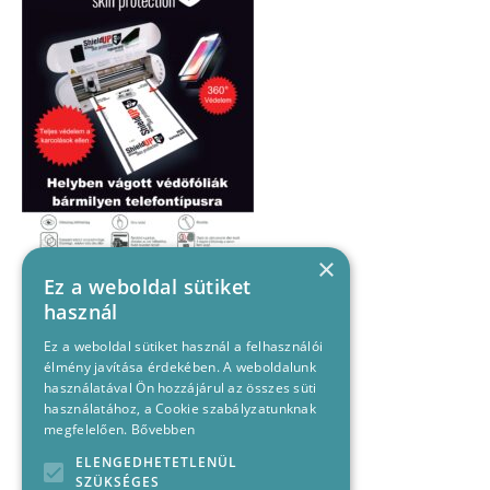
×
Ez a weboldal sütiket
használ
Ez a weboldal sütiket használ a felhasználói
élmény javítása érdekében. A weboldalunk
használatával Ön hozzájárul az összes süti
használatához, a Cookie szabályzatunknak
megfelelően.
Bővebben
ELENGEDHETETLENÜL
SZÜKSÉGES