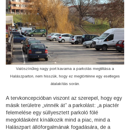
Valószínűleg nagy port kavarna a parkolás megtiltása a
Halászparton, nem hisszük, hogy ez megtörténne egy esetleges
átalakítás során.
A tervkoncepcióban viszont az szerepel, hogy egy
másik területre „vinnék át” a parkolást: „a piactér
felemelése egy süllyesztett parkoló fölé
megoldásként kínálkozik mind a piac, mind a
Halászpart állóforgalmának fogadására, de a