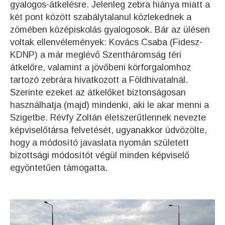
gyalogos-átkelésre. Jelenleg zebra hiánya miatt a
két pont között szabálytalanul közlekednek a
zömében középiskolás gyalogosok. Bár az ülésen
voltak ellenvélemények: Kovács Csaba (Fidesz-
KDNP) a már meglévő Szentháromság téri
átkelőre, valamint a jövőbeni körforgalomhoz
tartozó zebrára hivatkozott a Földhivatalnál.
Szerinte ezeket az átkelőket biztonságosan
használhatja (majd) mindenki, aki le akar menni a
Szigetbe. Révfy Zoltán életszerűtlennek nevezte
képviselőtársa felvetését, ugyanakkor üdvözölte,
hogy a módosító javaslata nyomán született
bizottsági módosítót végül minden képviselő
egyöntetűen támogatta.