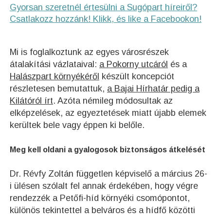
Gyorsan szeretnél értesülni a Sugópart híreiről?
Csatlakozz hozzánk! Klikk, és like a Facebookon!
Mi is foglalkoztunk az egyes városrészek
átalakítási vázlataival:
a Pokorny utcáról
és a
Halászpart környékéről
készült koncepciót
részletesen bemutattuk,
a Bajai Hírhatár pedig a
Kilátóról írt
. Azóta némileg módosultak az
elképzelések, az egyeztetések miatt újabb elemek
kerültek bele vagy éppen ki belőle.
Meg kell oldani a gyalogosok biztonságos átkelését
Dr. Révfy Zoltán független képviselő a március 26-
i ülésen szólalt fel annak érdekében, hogy végre
rendezzék a Petőfi-híd környéki csomópontot,
különös tekintettel a belváros és a hídfő közötti