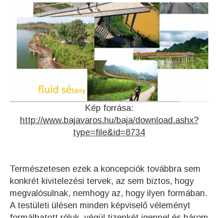
Kép forrása:
http://www.bajavaros.hu/baja/download.ashx?
type=file&id=8734
Természetesen ezek a koncepciók továbbra sem
konkrét kivitelezési tervek, az sem biztos, hogy
megvalósulnak, nemhogy az, hogy ilyen formában.
A testületi ülésen minden képviselő véleményt
formálhatott róluk, végül tizenkét igennel és három