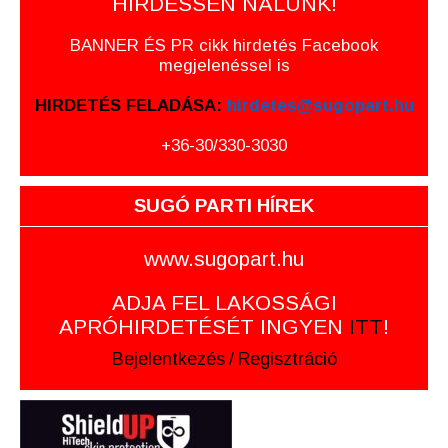
HIRDESSEN NÁLUNK!
BANNER ÉS PR cikk hirdetés Facebook
megjelenéssel is
HIRDETÉS FELADÁSA:
hirdetes@sugopart.hu
+36-30/330-3030
SUGÓ PARTI HÍREK
www.sugopart.hu
ADJA FEL LAKOSSÁGI
APRÓHIRDETÉSÉT INGYEN
ITT
!
Bejelentkezés
/
Regisztráció