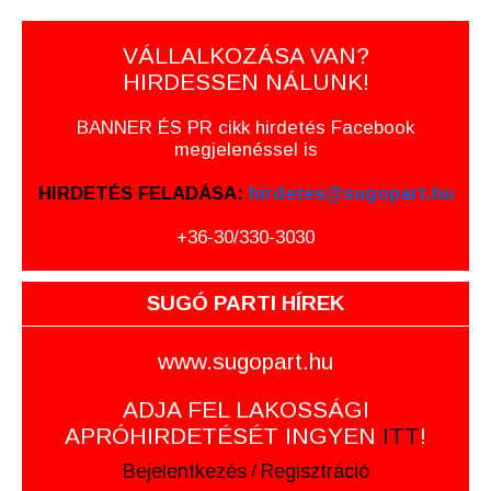
VÁLLALKOZÁSA VAN?
HIRDESSEN NÁLUNK!
BANNER ÉS PR cikk hirdetés Facebook
megjelenéssel is
HIRDETÉS FELADÁSA:
hirdetes@sugopart.hu
+36-30/330-3030
SUGÓ PARTI HÍREK
www.sugopart.hu
ADJA FEL LAKOSSÁGI
APRÓHIRDETÉSÉT INGYEN
ITT
!
Bejelentkezés
/
Regisztráció