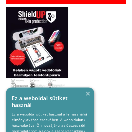
×
Ez a weboldal sütiket
használ
Ez a weboldal sütiket használ a felhasználói
élmény javítása érdekében. A weboldalunk
használatával Ön hozzájárul az összes süti
használatához, a Cookie szabályzatunknak