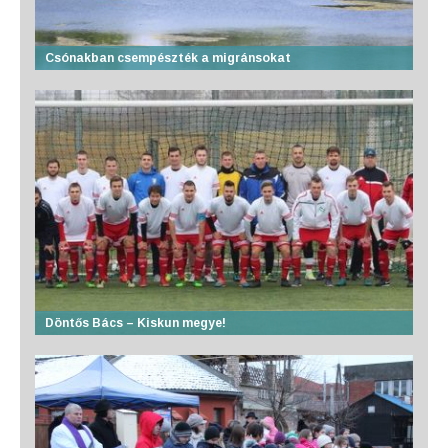
Csónakban csempészték a migránsokat
Döntős Bács – Kiskun megye!