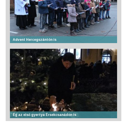
Advent Hercegszántón is
Ég az első gyertya Érsekcsanádon is