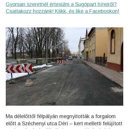
Gyorsan szeretnél értesülni a Sugópart híreiről?
Csatlakozz hozzánk! Klikk, és like a Facebookon!
Ma délelőttől félpályán megnyitották a forgalom
előtt a Széchenyi utca Déri – kert melletti felújított