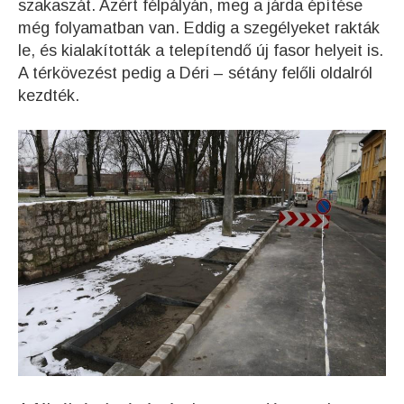
szakaszát. Azért félpályán, meg a járda építése
még folyamatban van. Eddig a szegélyeket rakták
le, és kialakították a telepítendő új fasor helyeit is.
A térkövezést pedig a Déri – sétány felőli oldalról
kezdték.