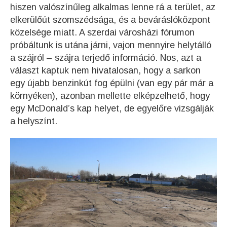
hiszen valószínűleg alkalmas lenne rá a terület, az
elkerülőút szomszédsága, és a beváráslóközpont
közelsége miatt. A szerdai városházi fórumon
próbáltunk is utána járni, vajon mennyire helytálló
a szájról – szájra terjedő információ. Nos, azt a
választ kaptuk nem hivatalosan, hogy a sarkon
egy újabb benzinkút fog épülni (van egy pár már a
környéken), azonban mellette elképzelhető, hogy
egy McDonald’s kap helyet, de egyelőre vizsgálják
a helyszínt.