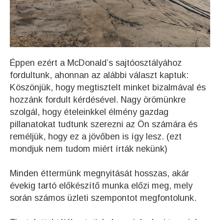
Éppen ezért a McDonald’s sajtóosztályához
fordultunk, ahonnan az alábbi választ kaptuk:
Köszönjük, hogy megtisztelt minket bizalmával és
hozzánk fordult kérdésével. Nagy örömünkre
szolgál, hogy ételeinkkel élmény gazdag
pillanatokat tudtunk szerezni az Ön számára és
reméljük, hogy ez a jövőben is így lesz. (ezt
mondjuk nem tudom miért írták nekünk)
Minden éttermünk megnyitását hosszas, akár
évekig tartó előkészítő munka előzi meg, mely
során számos üzleti szempontot megfontolunk.