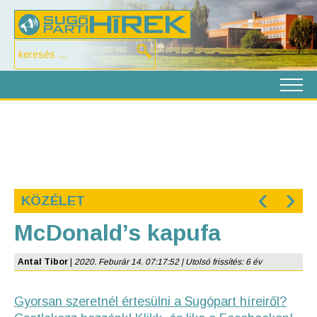
‹
›
KÖZÉLET
McDonald’s kapufa
Antal Tibor
|
2020. Feburár 14. 07:17:52 | Utolsó frissítés: 6 év
Gyorsan szeretnél értesülni a Sugópart híreiről?