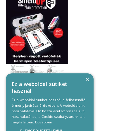
×
Ez a weboldal sütiket
használ
Ez a weboldal sütiket használ a felhasználói
élmény javítása érdekében. A weboldalunk
használatával Ön hozzájárul az összes süti
használatához, a Cookie szabályzatunknak
megfelelően.
Bővebben
ELENGEDHETETLENÜL