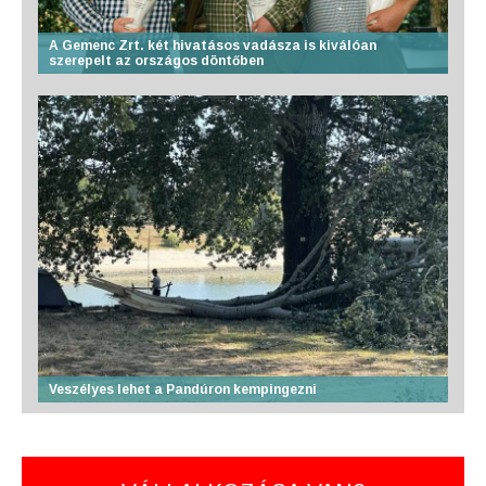
A Gemenc Zrt. két hivatásos vadásza is kiválóan
szerepelt az országos döntőben
Veszélyes lehet a Pandúron kempingezni