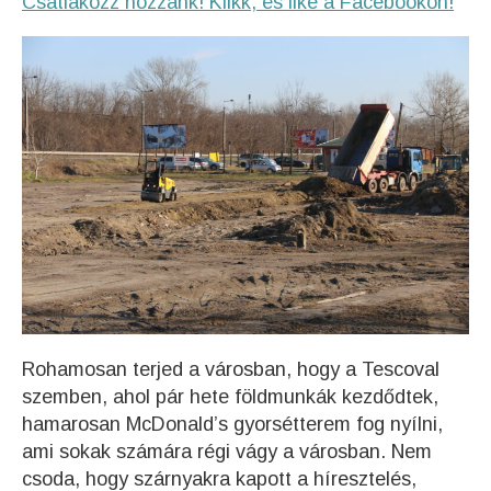
Csatlakozz hozzánk! Klikk, és like a Facebookon!
Rohamosan terjed a városban, hogy a Tescoval
szemben, ahol pár hete földmunkák kezdődtek,
hamarosan McDonald’s gyorsétterem fog nyílni,
ami sokak számára régi vágy a városban. Nem
csoda, hogy szárnyakra kapott a híresztelés,