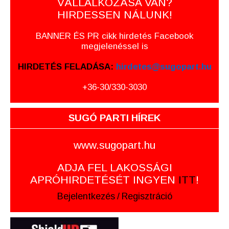
VÁLLALKOZÁSA VAN?
HIRDESSEN NÁLUNK!
BANNER ÉS PR cikk hirdetés Facebook
megjelenéssel is
HIRDETÉS FELADÁSA:
hirdetes@sugopart.hu
+36-30/330-3030
SUGÓ PARTI HÍREK
www.sugopart.hu
ADJA FEL LAKOSSÁGI
APRÓHIRDETÉSÉT INGYEN
ITT
!
Bejelentkezés
/
Regisztráció