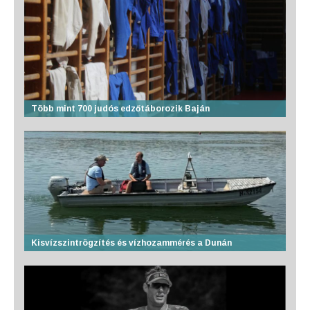
Több mint 700 judós edzőtáborozik Baján
Kisvízszintrögzítés és vízhozammérés a Dunán