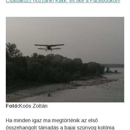
Csatlakozz hozzánk! Klikk, és like a Facebookon!
Fotó:
Koós Zoltán
Ha minden igaz ma megtörténik az első
összehangolt támadás a bajai szúnyog kolónia