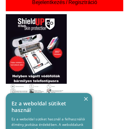
Bejelentkezés
/
Regisztráció
×
Ez a weboldal sütiket
használ
Ez a weboldal sütiket használ a felhasználói
élmény javítása érdekében. A weboldalunk