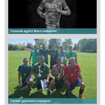
Fussunk együtt Marci emlékére!
Feröeri győzelem Csanádon