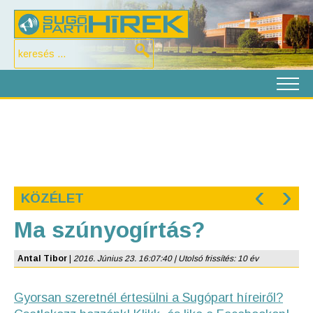
‹
›
KÖZÉLET
Ma szúnyogírtás?
Antal Tibor
|
2016. Június 23. 16:07:40 | Utolsó frissítés: 10 év
Gyorsan szeretnél értesülni a Sugópart híreiről?