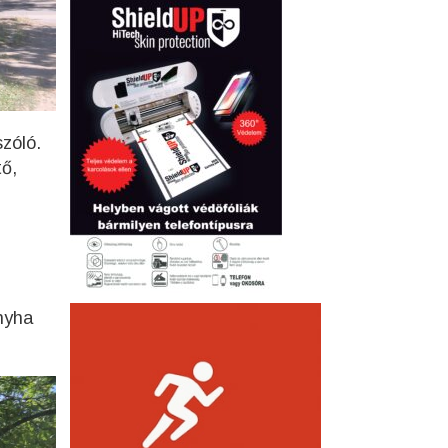
zóló.
ő,
onyha