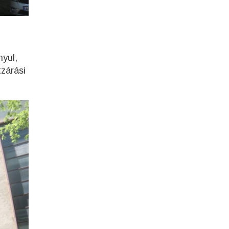
nyul,
tzárási