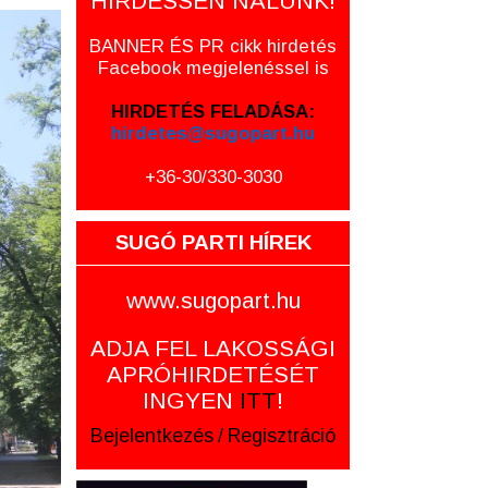
HIRDESSEN NÁLUNK!
BANNER ÉS PR cikk hirdetés
Facebook megjelenéssel is
HIRDETÉS FELADÁSA:
hirdetes@sugopart.hu
+36-30/330-3030
SUGÓ PARTI HÍREK
www.sugopart.hu
ADJA FEL LAKOSSÁGI
APRÓHIRDETÉSÉT
INGYEN
ITT
!
Bejelentkezés
/
Regisztráció