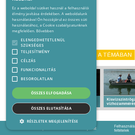
Ez a weboldal sütiket használ a felhasználói
élmény javítása érdekében. A weboldalunk
használatával Ön hozzájárul az összes süti
használatához, a Cookie szabályzatunknak
megfelelően.
Bővebben
ELENGEDHETETLENÜL
SZÜKSÉGES
TELJESÍTMÉNY
KORÁBBI CIKKEINK A TÉMÁBAN
CÉLZÁS
FUNKCIONALITÁS
BESOROLATLAN
ÖSSZES ELFOGADÁSA
Több mint 700 judós
Kisvízszintrögz
edzőtáborozik Baján
vízhozammérés
ÖSSZES ELUTASÍTÁSA
RÉSZLETEK MEGJELENÍTÉSE
Felhasználá
Impresszum
Médiajánlat
feltételek