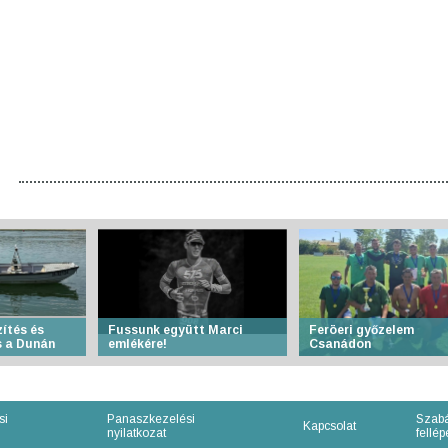
ítés és
Fussunk együtt Marci
Feröeri győzelem
 a Dunán
emlékére!
Csanádon
si
Panaszkezelési
Szabá
Kapcsolat
nyilatkozat
fellépe