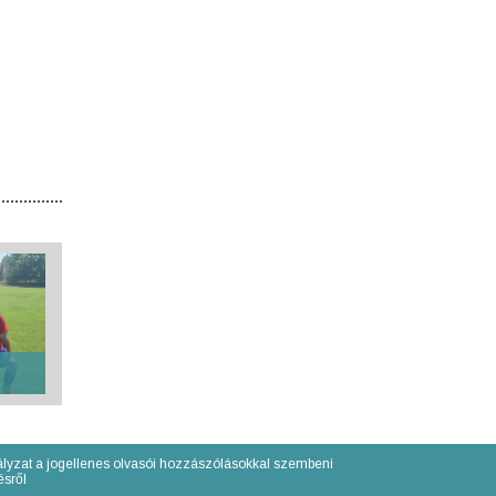
lyzat a jogellenes olvasói hozzászólásokkal szembeni
́sről