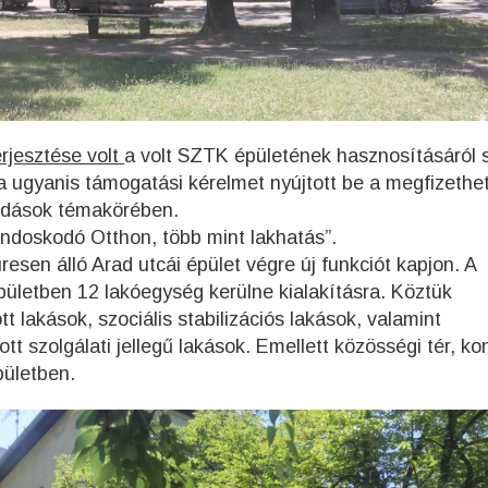
rjesztése volt
a volt SZTK épületének hasznosításáról s
ugyanis támogatási kérelmet nyújtott be a megfizethet
oldások témakörében.
ndoskodó Otthon, több mint lakhatás”.
resen álló Arad utcái épület végre új funkciót kapjon. A
pületben 12 lakóegység kerülne kialakításra. Köztük
 lakások, szociális stabilizációs lakások, valamint
tt szolgálati jellegű lakások. Emellett közösségi tér, k
pületben.