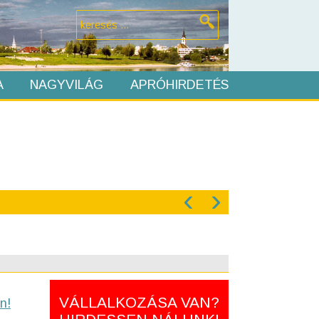
A
NAGYVILÁG
APRÓHIRDETÉS
‹
›
VÁLLALKOZÁSA VAN?
n!