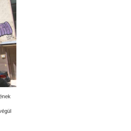
nének
végül