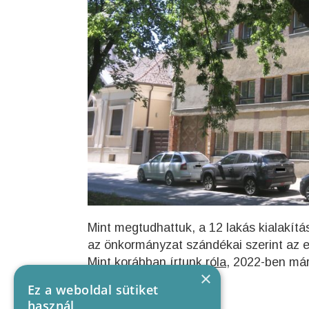
Mint megtudhattuk, a 12 lakás kialakítá
az önkormányzat szándékai szerint az 
Mint korábban írtunk róla,
2022-ben már 
×
nem járt sikerrel.
Ez a weboldal sütiket
használ