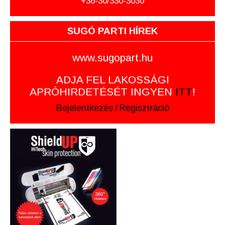
+36-30/330-3030
SUGÓ PARTI HÍREK
www.sugopart.hu
ADJA FEL LAKOSSÁGI
APRÓHIRDETÉSÉT INGYEN
ITT
!
Bejelentkezés
/
Regisztráció