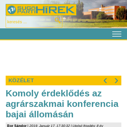
‹
›
KÖZÉLET
Komoly érdeklődés az
agrárszakmai konferencia
bajai állomásán
Bor Sándor
|
2019. Január 17. 17:30:32 | Utolsó frissítés: 8 év