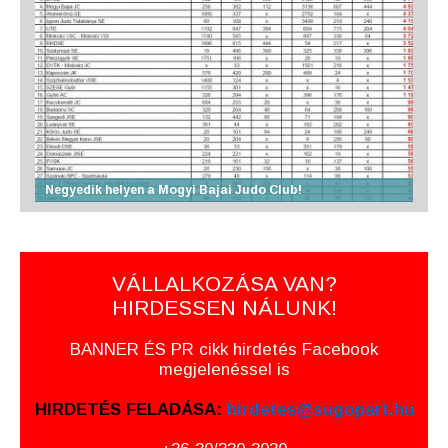
Negyedik helyen a Mogyi Bajai Judo Club!
VÁLLALKOZÁSA VAN?
HIRDESSEN NÁLUNK!
BANNER ÉS PR cikk hirdetés Facebook
megjelenéssel is
HIRDETÉS FELADÁSA:
hirdetes@sugopart.hu