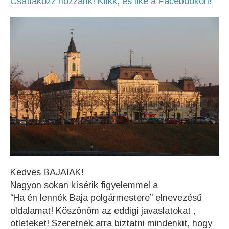
Csatlakozz hozzánk! Klikk, és like a Facebookon!
Kedves BAJAIAK!
Nagyon sokan kísérik figyelemmel a
“Ha én lennék Baja polgármestere” elnevezésű
oldalamat! Köszönöm az eddigi javaslatokat ,
ötleteket! Szeretnék arra biztatni mindenkit, hogy