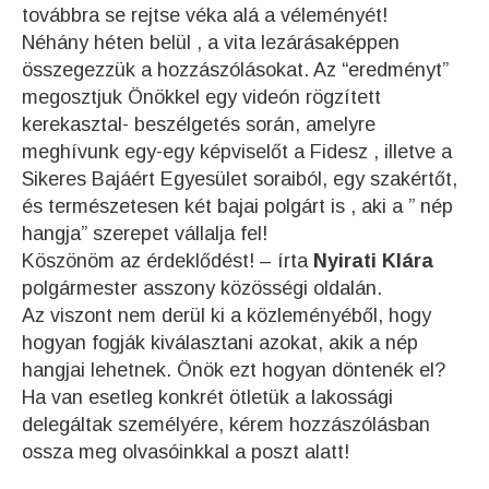
továbbra se rejtse véka alá a véleményét!
Néhány héten belül , a vita lezárásaképpen
összegezzük a hozzászólásokat. Az “eredményt”
megosztjuk Önökkel egy videón rögzített
kerekasztal- beszélgetés során, amelyre
meghívunk egy-egy képviselőt a Fidesz , illetve a
Sikeres Bajáért Egyesület soraiból, egy szakértőt,
és természetesen két bajai polgárt is , aki a ” nép
hangja” szerepet vállalja fel!
Köszönöm az érdeklődést! – írta
Nyirati Klára
polgármester asszony közösségi oldalán.
Az viszont nem derül ki a közleményéből, hogy
hogyan fogják kiválasztani azokat, akik a nép
hangjai lehetnek. Önök ezt hogyan döntenék el?
Ha van esetleg konkrét ötletük a lakossági
delegáltak személyére, kérem hozzászólásban
ossza meg olvasóinkkal a poszt alatt!