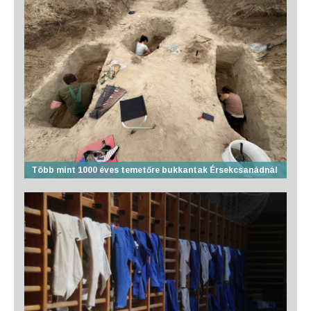
Több mint 1000 éves temetőre bukkantak Érsekcsanádnál