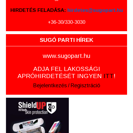
HIRDETÉS FELADÁSA:
hirdetes@sugopart.hu
+36-30/330-3030
SUGÓ PARTI HÍREK
www.sugopart.hu
ADJA FEL LAKOSSÁGI
APRÓHIRDETÉSÉT INGYEN
ITT
!
Bejelentkezés
/
Regisztráció