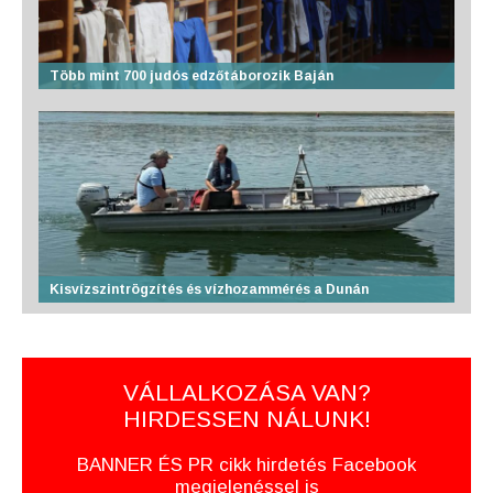
Több mint 700 judós edzőtáborozik Baján
Kisvízszintrögzítés és vízhozammérés a Dunán
VÁLLALKOZÁSA VAN?
HIRDESSEN NÁLUNK!
BANNER ÉS PR cikk hirdetés Facebook
megjelenéssel is