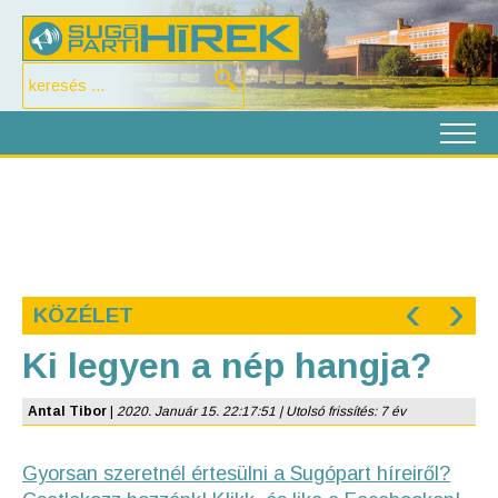
‹
›
KÖZÉLET
Ki legyen a nép hangja?
Antal Tibor
|
2020. Január 15. 22:17:51 | Utolsó frissítés: 7 év
Gyorsan szeretnél értesülni a Sugópart híreiről?