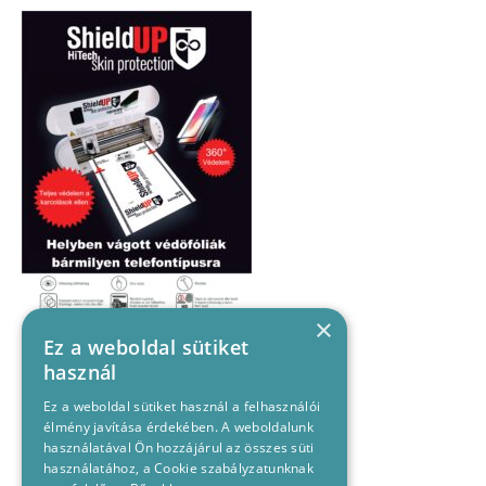
×
Ez a weboldal sütiket
használ
Ez a weboldal sütiket használ a felhasználói
élmény javítása érdekében. A weboldalunk
használatával Ön hozzájárul az összes süti
használatához, a Cookie szabályzatunknak