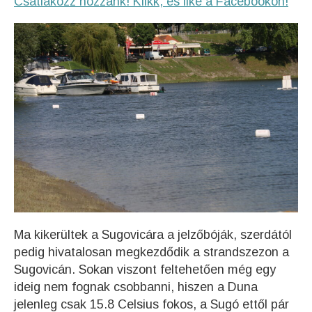
Csatlakozz hozzánk! Klikk, és like a Facebookon!
Ma kikerültek a Sugovicára a jelzőbóják, szerdától
pedig hivatalosan megkezdődik a strandszezon a
Sugovicán. Sokan viszont feltehetően még egy
ideig nem fognak csobbanni, hiszen a Duna
jelenleg csak 15.8 Celsius fokos, a Sugó ettől pár