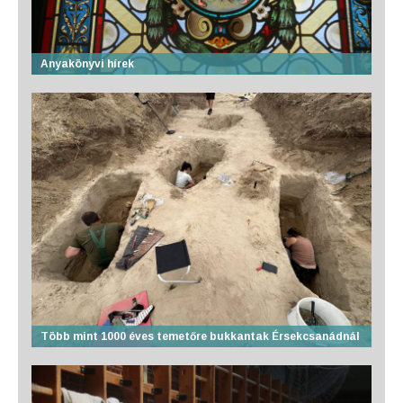
Anyakönyvi hírek
Több mint 1000 éves temetőre bukkantak Érsekcsanádnál