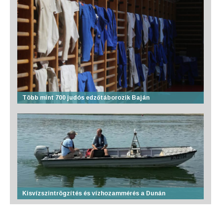
Több mint 700 judós edzőtáborozik Baján
Kisvízszintrögzítés és vízhozammérés a Dunán