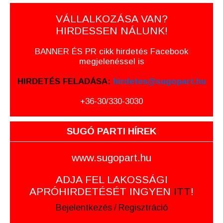
VÁLLALKOZÁSA VAN?
HIRDESSEN NÁLUNK!
BANNER ÉS PR cikk hirdetés Facebook
megjelenéssel is
HIRDETÉS FELADÁSA:
hirdetes@sugopart.hu
+36-30/330-3030
SUGÓ PARTI HÍREK
www.sugopart.hu
ADJA FEL LAKOSSÁGI
APRÓHIRDETÉSÉT INGYEN
ITT
!
Bejelentkezés
/
Regisztráció