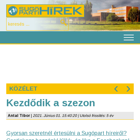
‹
›
KÖZÉLET
Kezdődik a szezon
Antal Tibor
|
2021. Június 01. 15:40:20 | Utolsó frissítés: 5 év
Gyorsan szeretnél értesülni a Sugópart híreiről?