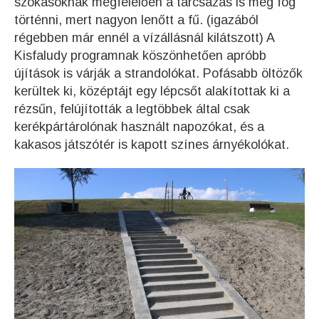
szokásoknak megfelelően a tárcsázás is meg fog
történni, mert nagyon lenőtt a fű. (igazából
régebben már ennél a vízállásnál kilátszott) A
Kisfaludy programnak köszönhetően apróbb
újítások is várják a strandolókat. Pofásabb öltözők
kerültek ki, középtájt egy lépcsőt alakítottak ki a
rézsűn, felújították a legtöbbek által csak
kerékpártárolónak használt napozókat, és a
kakasos játszótér is kapott színes árnyékolókat.