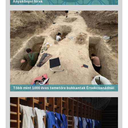
Anyakönyvi hírek
Több mint 1000 éves temetőre bukkantak Érsekcsanádnál