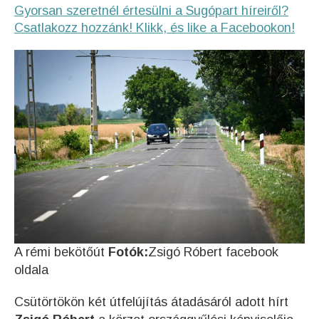
Gyorsan szeretnél értesülni a Sugópart híreiről?
Csatlakozz hozzánk! Klikk, és like a Facebookon!
A rémi bekötőút
Fotók:
Zsigó Róbert facebook
oldala
Csütörtökön két útfelújítás átadásáról adott hírt