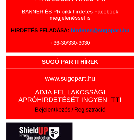
BANNER ÉS PR cikk hirdetés Facebook
megjelenéssel is
HIRDETÉS FELADÁSA:
hirdetes@sugopart.hu
+36-30/330-3030
SUGÓ PARTI HÍREK
www.sugopart.hu
ADJA FEL LAKOSSÁGI
APRÓHIRDETÉSÉT INGYEN
ITT
!
Bejelentkezés
/
Regisztráció