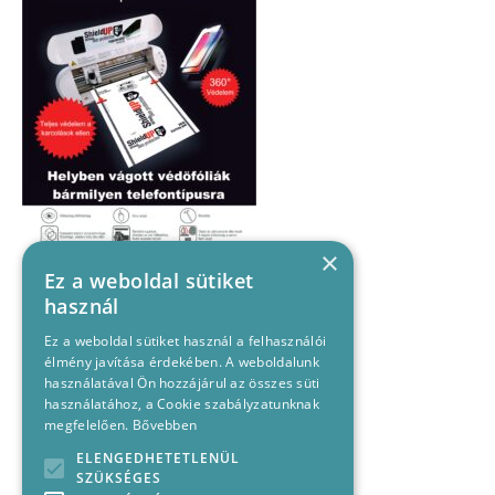
×
Ez a weboldal sütiket
használ
Ez a weboldal sütiket használ a felhasználói
élmény javítása érdekében. A weboldalunk
használatával Ön hozzájárul az összes süti
használatához, a Cookie szabályzatunknak
megfelelően.
Bővebben
ELENGEDHETETLENÜL
SZÜKSÉGES