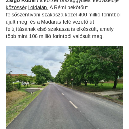
Zsigó Róbert
a körzet országgyűlési képviselője
közösségi oldalán.
A Rémi bekötőut
felsőszentiváni szakasza közel 400 millió forintból
újult meg, és a Madaras felé vezető út
felújításának első szakasza is elkészült, amely
több mint 106 millió forintból valósult meg.