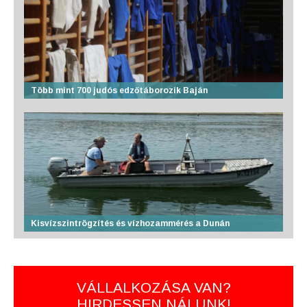
Több mint 700 judós edzőtáborozik Baján
Kisvízszintrögzítés és vízhozammérés a Dunán
VÁLLALKOZÁSA VAN?
HIRDESSEN NÁLUNK!