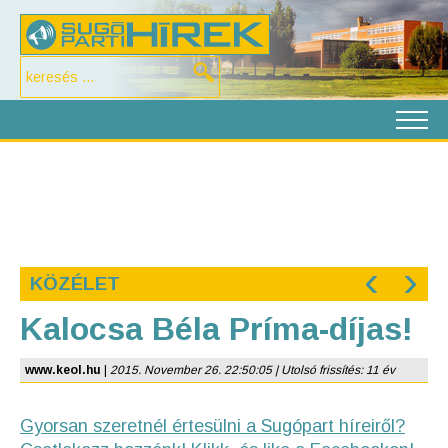
‹
›
KÖZÉLET
Kalocsa Béla Príma-díjas!
www.keol.hu
|
2015. November 26. 22:50:05 | Utolsó frissítés: 11 év
Gyorsan szeretnél értesülni a Sugópart híreiről?