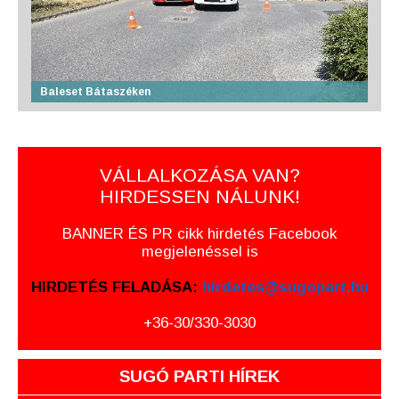
Baleset Bátaszéken
VÁLLALKOZÁSA VAN?
HIRDESSEN NÁLUNK!
BANNER ÉS PR cikk hirdetés Facebook
megjelenéssel is
HIRDETÉS FELADÁSA:
hirdetes@sugopart.hu
+36-30/330-3030
SUGÓ PARTI HÍREK