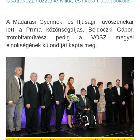
Csatlakozz hozzánk! Klikk, és like a Facebookon!
A Madarasi Gyermek- és Ifjúsági Fúvószenekar
lett a Príma közönségdíjas, Boldoczki Gábor,
trombitaművész pedig a VOSZ megyei
elnökségének különdíját kapta meg.