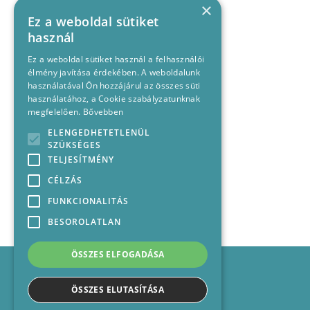
×
Ez a weboldal sütiket
használ
Ez a weboldal sütiket használ a felhasználói
élmény javítása érdekében. A weboldalunk
használatával Ön hozzájárul az összes süti
használatához, a Cookie szabályzatunknak
megfelelően.
Bővebben
ELENGEDHETETLENÜL
SZÜKSÉGES
TELJESÍTMÉNY
CÉLZÁS
FUNKCIONALITÁS
BESOROLATLAN
ÖSSZES ELFOGADÁSA
Impresszum
Médiajánlat
ÖSSZES ELUTASÍTÁSA
Felhasználási feltételek
Panaszkezelési nyilatkozat