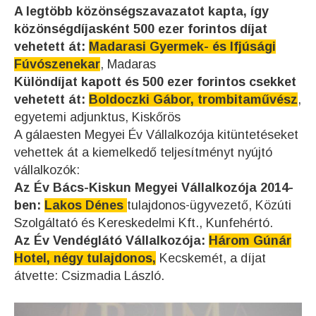
A legtöbb közönségszavazatot kapta, így
közönségdíjasként 500 ezer forintos díjat
vehetett át:
Madarasi Gyermek- és Ifjúsági
Fúvószenekar
, Madaras
Különdíjat kapott és 500 ezer forintos csekket
vehetett át:
Boldoczki Gábor, trombitaművész
,
egyetemi adjunktus, Kiskőrös
A gálaesten Megyei Év Vállalkozója kitüntetéseket
vehettek át a kiemelkedő teljesítményt nyújtó
vállalkozók:
Az Év Bács-Kiskun Megyei Vállalkozója 2014-
ben:
Lakos Dénes
tulajdonos-ügyvezető, Közúti
Szolgáltató és Kereskedelmi Kft., Kunfehértó.
Az Év Vendéglátó Vállalkozója:
Három Gúnár
Hotel, négy tulajdonos,
Kecskemét, a díjat
átvette: Csizmadia László.