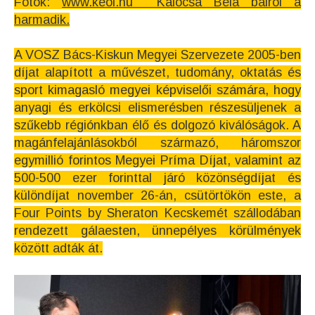
Fotók:
www.keol.hu Kalocsa Béla balról a
harmadik.
A VOSZ Bács-Kiskun Megyei Szervezete 2005-ben
díjat alapított a művészet, tudomány, oktatás és
sport kimagasló megyei képviselői számára, hogy
anyagi és erkölcsi elismerésben részesüljenek a
szűkebb régiónkban élő és dolgozó kiválóságok. A
magánfelajánlásokból származó, háromszor
egymillió forintos Megyei Príma Díjat, valamint az
500-500 ezer forinttal járó közönségdíjat és
különdíjat november 26-án, csütörtökön este, a
Four Points by Sheraton Kecskemét szállodában
rendezett gálaesten, ünnepélyes körülmények
között adták át.