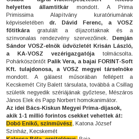
helyettes államtitkár
mondott. A Prima
Primissima Alapítvány kuratóriumának
képviseletében
dr. Dávid Ferenc, a VOSZ
főtitkára
gratulált a díjazottaknak és a
színvonalas rendezvény szervezőinek.
Demján
Sándor VOSZ-elnök üdvözletét Krisán László,
a KA-VOSZ vezérigazgatója
tolmácsolta.
Pohárköszöntőt
Palik Vera, a bajai FORINT-Soft
Kft. tulajdonosa, a VOSZ megyei társelnöke
mondott. A gálaest műsorában fellépett a
Kecskemét City Balett társulata, továbbá a Csillag
születik negyedik szériájának győztese, Mészáros
János Elek és Papp Norbert homokanimátor.
Az idei Bács-Kiskun Megyei Príma-díjasok,
akik 1-1 millió forintos csekket vehettek át:
Dobó Enikő, színművész
, Katona József
Színház, Kecskemét