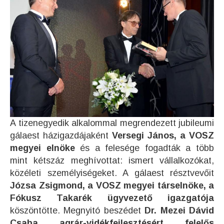
A tizenegyedik alkalommal megrendezett jubileumi
gálaest házigazdájaként
Versegi János, a VOSZ
megyei elnöke
és a felesége fogadták a több
mint kétszáz meghívottat: ismert vállalkozókat,
közéleti személyiségeket. A gálaest résztvevőit
Józsa Zsigmond, a VOSZ megyei társelnöke, a
Fókusz Takarék ügyvezető igazgatója
köszöntötte. Megnyitó beszédet
Dr. Mezei Dávid
Csaba agrár-vidékfejlesztésért felelős