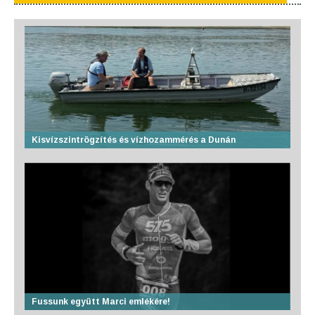
Kisvízszintrögzítés és vízhozammérés a Dunán
Fussunk együtt Marci emlékére!