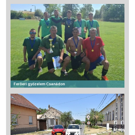
Feröeri győzelem Csanádon