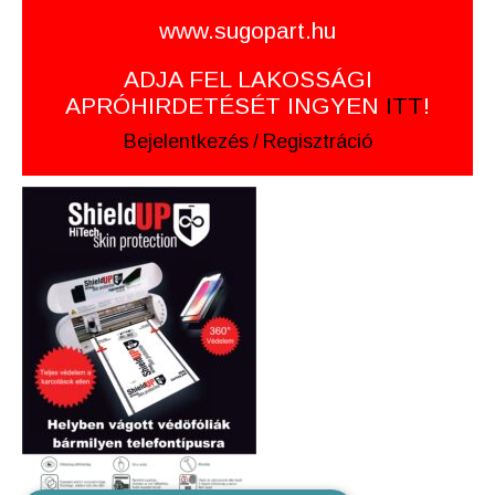
www.sugopart.hu
ADJA FEL LAKOSSÁGI
APRÓHIRDETÉSÉT INGYEN
ITT
!
Bejelentkezés
/
Regisztráció