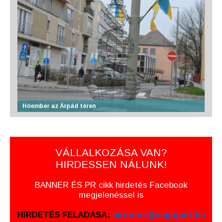
Hóember az Árpád téren
VÁLLALKOZÁSA VAN?
HIRDESSEN NÁLUNK!
BANNER ÉS PR cikk hirdetés Facebook
megjelenéssel is
HIRDETÉS FELADÁSA:
hirdetes@sugopart.hu