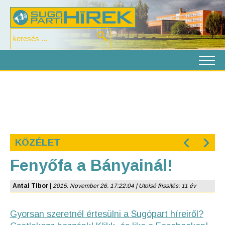
‹
›
KÖZÉLET
Fenyőfa a Bányainál!
Antal Tibor
|
2015. November 26. 17:22:04 | Utolsó frissítés: 11 év
Gyorsan szeretnél értesülni a Sugópart híreiről?