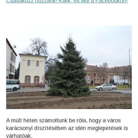
Csatlakozz hozzánk! Klikk, és like a Facebookon!
A múlt héten számoltunk be róla, hogy a város
karácsonyi díszítésében az idén meglepetések is
várhatóak.