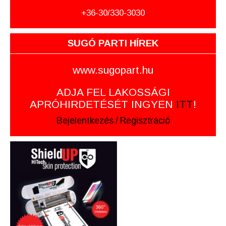
+36-30/330-3030
SUGÓ PARTI HÍREK
www.sugopart.hu
ADJA FEL LAKOSSÁGI
APRÓHIRDETÉSÉT INGYEN
ITT
!
Bejelentkezés
/
Regisztráció