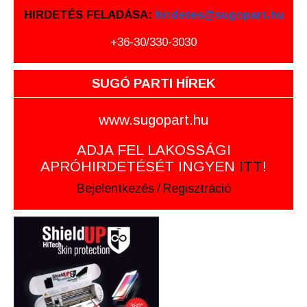
HIRDETÉS FELADÁSA:
hirdetes@sugopart.hu
+36-30/330-3030
SUGÓ PARTI HÍREK
www.sugopart.hu
ADJA FEL LAKOSSÁGI
APRÓHIRDETÉSÉT INGYEN
ITT
!
Bejelentkezés
/
Regisztráció