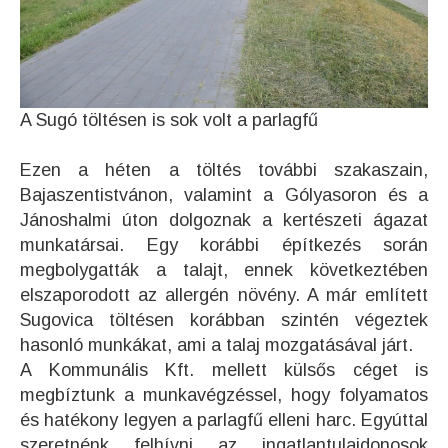
A Sugó töltésen is sok volt a parlagfű
Ezen a héten a töltés további szakaszain,
Bajaszentistvánon, valamint a Gólyasoron és a
Jánoshalmi úton dolgoznak a kertészeti ágazat
munkatársai. Egy korábbi építkezés során
megbolygatták a talajt, ennek következtében
elszaporodott az allergén növény. A már említett
Sugovica töltésen korábban szintén végeztek
hasonló munkákat, ami a talaj mozgatásával járt.
A Kommunális Kft. mellett külsős céget is
megbíztunk a munkavégzéssel, hogy folyamatos
és hatékony legyen a parlagfű elleni harc. Egyúttal
szeretnénk felhívni az ingatlantulajdonosok