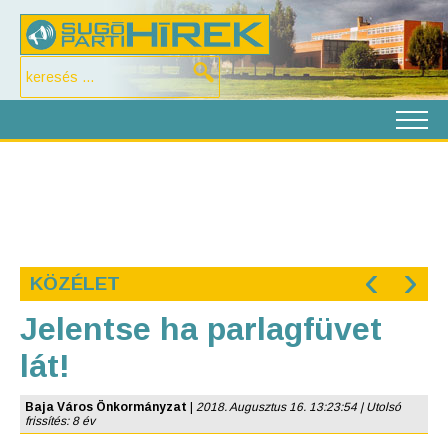
‹
›
KÖZÉLET
Jelentse ha parlagfüvet
lát!
Baja Város Önkormányzat
|
2018. Augusztus 16. 13:23:54 | Utolsó
frissítés: 8 év