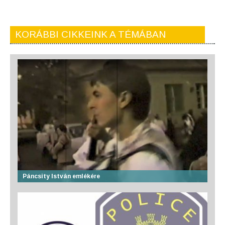
KORÁBBI CIKKEINK A TÉMÁBAN
Páncsity István emlékére