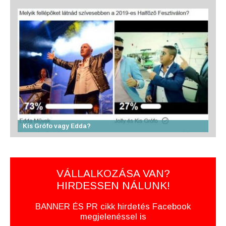
Kis Grófo vagy Edda?
VÁLLALKOZÁSA VAN?
HIRDESSEN NÁLUNK!
BANNER ÉS PR cikk hirdetés Facebook
megjelenéssel is