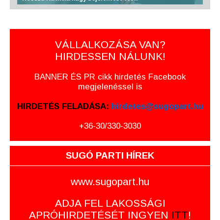
VÁLLALKOZÁSA VAN?
HIRDESSEN NÁLUNK!
BANNER ÉS PR cikk hirdetés Facebook
megjelenéssel is
HIRDETÉS FELADÁSA:
hirdetes@sugopart.hu
+36-30/330-3030
SUGÓ PARTI HÍREK
www.sugopart.hu
ADJA FEL LAKOSSÁGI
APRÓHIRDETÉSÉT INGYEN
ITT
!