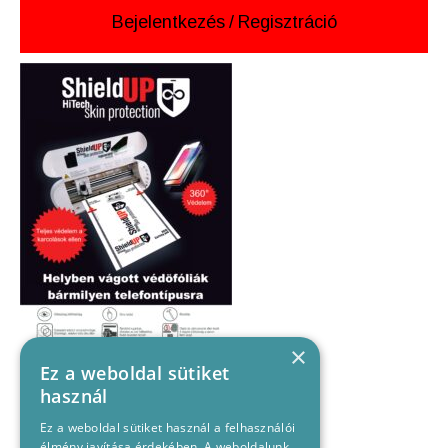
Bejelentkezés
/
Regisztráció
×
Ez a weboldal sütiket
használ
Ez a weboldal sütiket használ a felhasználói
élmény javítása érdekében. A weboldalunk