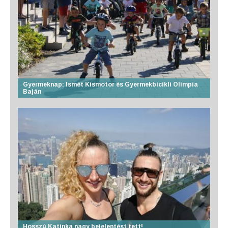
Gyermeknap: Ismét Kismotor és Gyermekbicikli Olimpia
Baján
Hosszú Katinka nagy bejelentést tett!