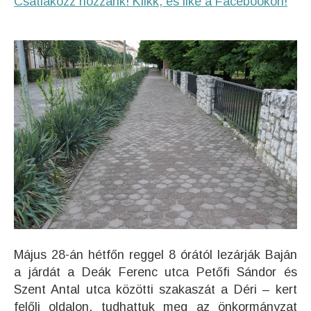
Csatlakozz hozzánk! Klikk, és like a Facebookon!
Május 28-án hétfőn reggel 8 órától lezárják Baján
a járdát a Deák Ferenc utca Petőfi Sándor és
Szent Antal utca közötti szakaszát a Déri – kert
felőli oldalon, tudhattuk meg az önkormányzat