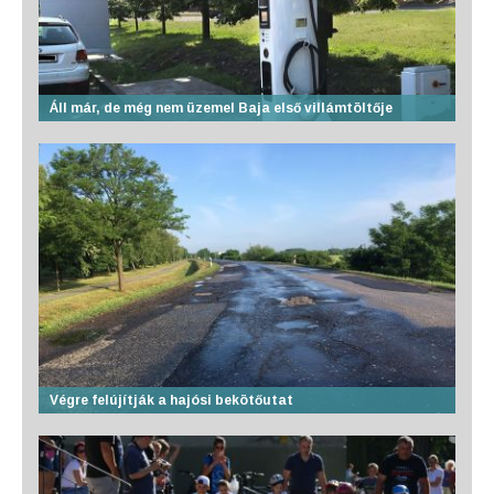
Áll már, de még nem üzemel Baja első villámtöltője
Végre felújítják a hajósi bekötőutat