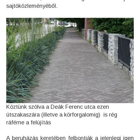
sajtóközleményéből.
Köztünk szólva a Deák Ferenc utca ezen
útszakaszára (illetve a körforgalomig) is rég
ráférne a felújítás
A beruházás keretében felbontják a jelenlegi igen