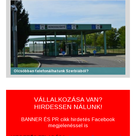
Olcsóbban telefonálhatunk Szerbiából?
VÁLLALKOZÁSA VAN?
HIRDESSEN NÁLUNK!
BANNER ÉS PR cikk hirdetés Facebook
megjelenéssel is