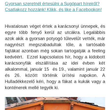
Gyorsan szeretnél értesülni a Sugópart híreiről?
Csatlakozz hozzánk! Klikk, és like a Facebookon!
Hivatalosan véget értek a karácsonyi ünnepek, és
egyre több fenyő kerül az utcákra. Legalábbis
azok akik a gyorsan potyogó tűlevelűt vették, már
nagyrészt megszabadultak tőle, a tartósabb
fajtákat azonban még sokan tartogatják a feeling
kedvéért. Ezzel kapcsolatos hír, hogy a kidobott
karácsonyfák elszállítása az idei évben két
alkalommal, január 15 és 19., valamint január 22
és 26. között történik ürítési napokon. A
Hulladékkezelő kéri, hogy a fákat a kukák vagy a
konténerek mellé tegyék ki.