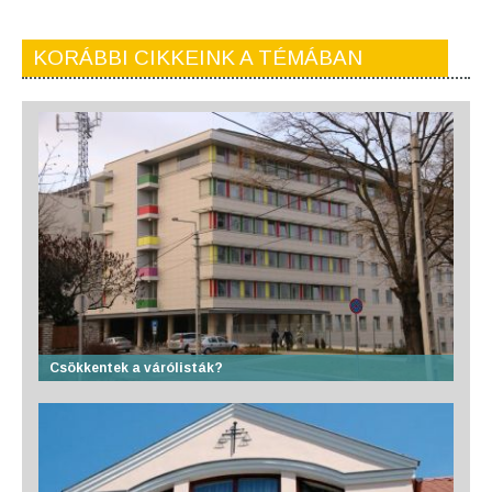
KORÁBBI CIKKEINK A TÉMÁBAN
Csökkentek a várólisták?