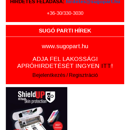
HIRDETÉS FELADÁSA:
hirdetes@sugopart.hu
+36-30/330-3030
SUGÓ PARTI HÍREK
www.sugopart.hu
ADJA FEL LAKOSSÁGI
APRÓHIRDETÉSÉT INGYEN
ITT
!
Bejelentkezés
/
Regisztráció