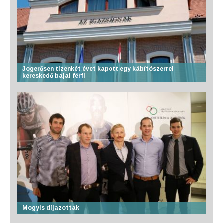
Jogerősen tizenkét évet kapott egy kábítószerrel
kereskedő bajai férfi
Mogyis díjazottak