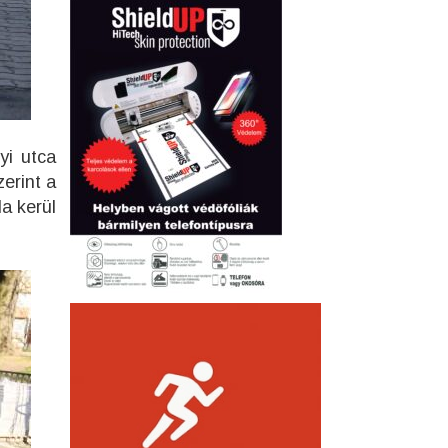
yi utca
erint a
la kerül