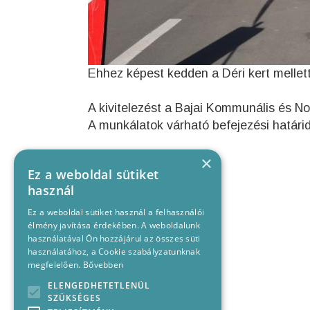
Ehhez képest kedden a Déri kert melletti 
A kivitelezést a Bajai Kommunális és No
A munkálatok várható befejezési határide
×
Ez a weboldal sütiket
használ
Ez a weboldal sütiket használ a felhasználói
élmény javítása érdekében. A weboldalunk
használatával Ön hozzájárul az összes süti
használatához, a Cookie szabályzatunknak
megfelelően.
Bővebben
ELENGEDHETETLENÜL
SZÜKSÉGES