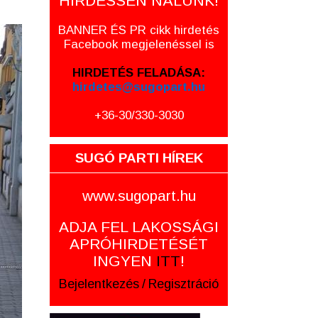
HIRDESSEN NÁLUNK!
BANNER ÉS PR cikk hirdetés
Facebook megjelenéssel is
HIRDETÉS FELADÁSA:
hirdetes@sugopart.hu
+36-30/330-3030
SUGÓ PARTI HÍREK
www.sugopart.hu
ADJA FEL LAKOSSÁGI
APRÓHIRDETÉSÉT
INGYEN
ITT
!
Bejelentkezés
/
Regisztráció