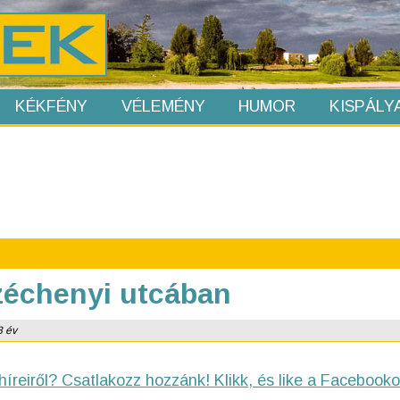
KÉKFÉNY
VÉLEMÉNY
HUMOR
KISPÁLY
zéchenyi utcában
8 év
híreiről? Csatlakozz hozzánk! Klikk, és like a Facebooko