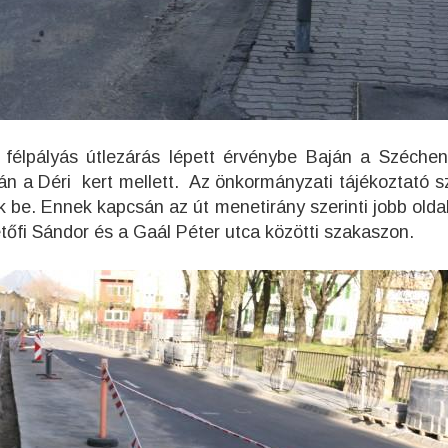
tt félpályás útlezárás lépett érvénybe Baján a Széchen
án a Déri kert mellett. Az önkormányzati tájékoztató sz
k be. Ennek kapcsán az út menetirány szerinti jobb olda
etőfi Sándor és a Gaál Péter utca közötti szakaszon.