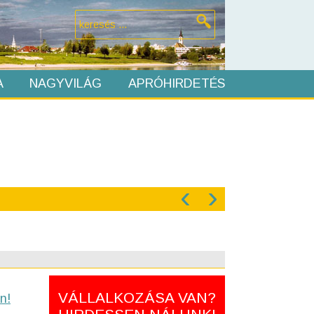
A
NAGYVILÁG
APRÓHIRDETÉS
‹
›
VÁLLALKOZÁSA VAN?
n!