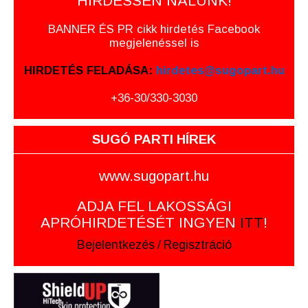
HIRDESSEN NÁLUNK!
BANNER ÉS PR cikk hirdetés Facebook
megjelenéssel is
HIRDETÉS FELADÁSA:
hirdetes@sugopart.hu
+36-30/330-3030
SUGÓ PARTI HÍREK
www.sugopart.hu
ADJA FEL LAKOSSÁGI
APRÓHIRDETÉSÉT INGYEN
ITT
!
Bejelentkezés
/
Regisztráció