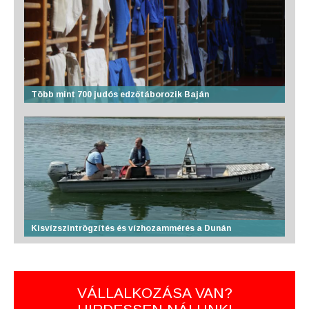
Több mint 700 judós edzőtáborozik Baján
Kisvízszintrögzítés és vízhozammérés a Dunán
VÁLLALKOZÁSA VAN?