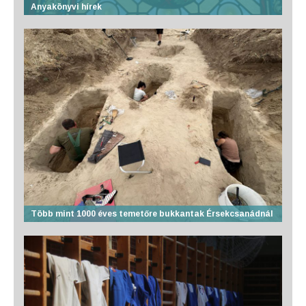
Anyakönyvi hírek
Több mint 1000 éves temetőre bukkantak Érsekcsanádnál