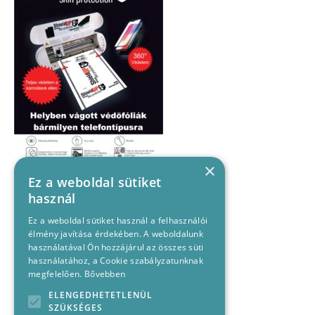
×
Ez a weboldal sütiket
használ
Ez a weboldal sütiket használ a felhasználói
élmény javítása érdekében. A weboldalunk
használatával Ön hozzájárul az összes süti
használatához, a Cookie szabályzatunknak
megfelelően.
Bővebben
ELENGEDHETETLENÜL
SZÜKSÉGES