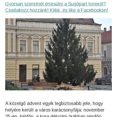
Gyorsan szeretnél értesülni a Sugópart híreiről?
Csatlakozz hozzánk! Klikk, és like a Facebookon!
A közelgő advent egyik legbiztosabb jele, hogy
helyére került a város karácsonyfája: november
25-én, hétfőn, a kora délutáni órákban rendőri