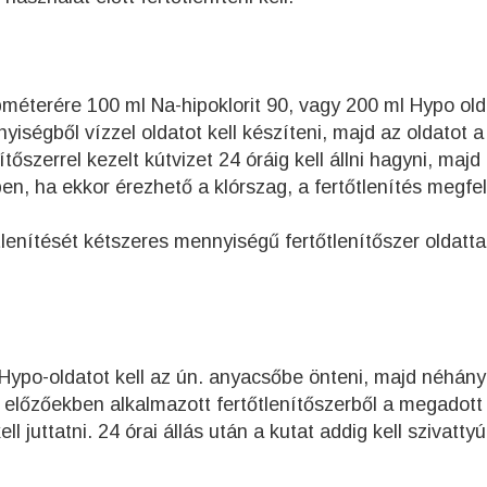
éterére 100 ml Na-hipoklorit 90, vagy 200 ml Hypo old
yiségből vízzel oldatot kell készíteni, majd az oldatot a
nítőszerrel kezelt kútvizet 24 óráig kell állni hagyni, majd
tben, ha ekkor érezhető a klórszag, a fertőtlenítés megfe
tlenítését kétszeres mennyiségű fertőtlenítőszer oldatt
 Hypo-oldatot kell az ún. anyacsőbe önteni, majd néhány
az előzőekben alkalmazott fertőtlenítőszerből a megadott
juttatni. 24 órai állás után a kutat addig kell szivattyú