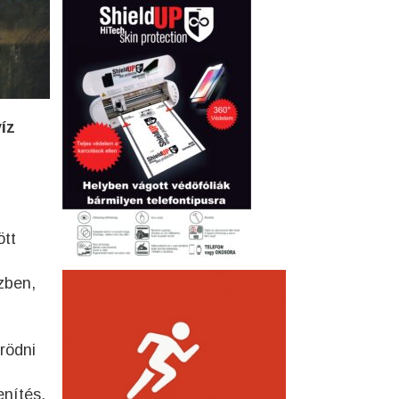
íz
ött
zben,
rödni
enítés.