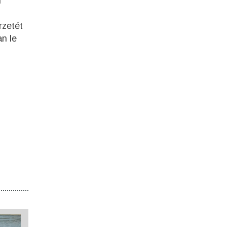
n
rzetét
an le