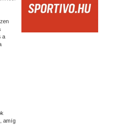
ézen
a
s a
a
ok
ó, amíg