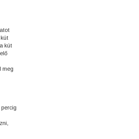
atot
 kút
 a kút
lelő
al meg
 percig
zni,