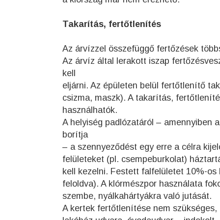
Takarítás, fertőtlenítés
Az árvízzel összefüggő fertőzések többs
Az árvíz által lerakott iszap fertőzésve
kell
eljárni. Az épületen belül fertőtlenítő t
csizma, maszk). A takarítás, fertőtlení
használhatók.
A helyiség padlózatáról – amennyiben
borítja
– a szennyeződést egy erre a célra kijel
felületeket (pl. csempeburkolat) háztart
kell kezelni. Festett falfelületet 10%-o
feloldva). A klórmészpor használata foko
szembe, nyálkahártyákra való jutását.
A kertek fertőtlenítése nem szükséges, t