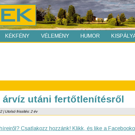
KÉKFÉNY
VÉLEMÉNY
HUMOR
KISPÁLY
árvíz utáni fertőtlenítésről
| Utolsó frissítés: 2 év
híreiről? Csatlakozz hozzánk! Klikk, és like a Facebooko