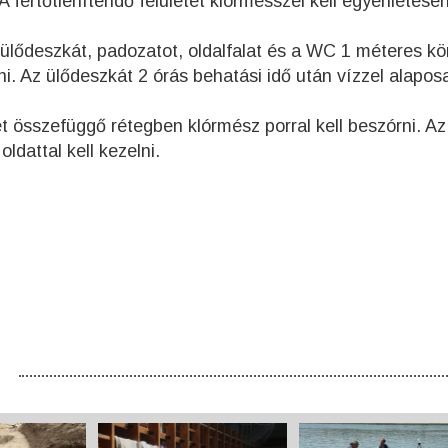
A fertőtlenítendő felületet klórmésszel kell egyenletese
lődeszkát, padozatot, oldalfalat és a WC 1 méteres kö
i. Az ülődeszkát 2 órás behatási idő után vízzel alapos
ét összefüggő rétegben klórmész porral kell beszórni. Az
ldattal kell kezelni.