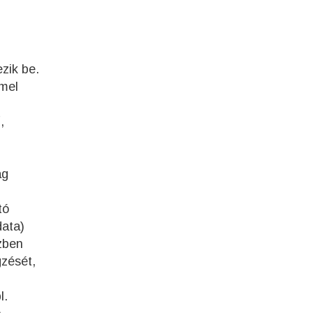
zik be.
mmel
,
ag
tó
data)
ízben
gzését,
l.