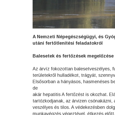
A Nemzeti Népegészségügyi, és Gyó
utáni fertőtlenítési feladatokról
Balesetek és fertőzések megelőzése
Az árvíz fokozottan balesetveszélyes, f
területekről hulladékot, trágyát, szenny
Elsősorban a hányásos, hasmenéses bet
de
akár hepatitis A fertőzést is okozhat. 
tartózkodjanak, az árvizen csónakázni, 
veszélyes és tilos. A védekezésben dol
munkavégzés végeztével, étkezés előtt,