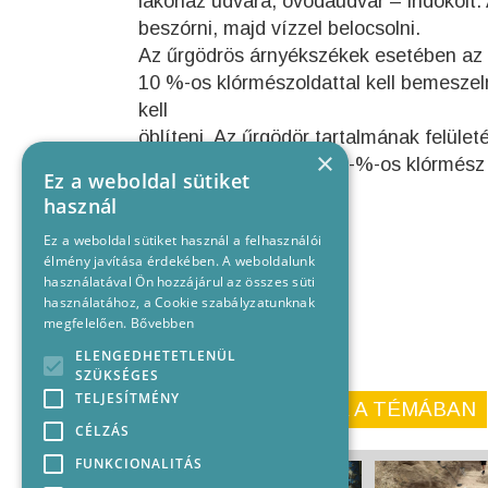
lakóház udvara, óvodaudvar – indokolt. 
beszórni, majd vízzel belocsolni.
Az űrgödrös árnyékszékek esetében az ü
10 %-os klórmészoldattal kell bemeszeln
kell
öblíteni. Az űrgödör tartalmának felület
×
ólakban a felületeket 10-%-os klórmész o
Ez a weboldal sütiket
használ
Ez a weboldal sütiket használ a felhasználói
élmény javítása érdekében. A weboldalunk
használatával Ön hozzájárul az összes süti
használatához, a Cookie szabályzatunknak
megfelelően.
Bővebben
ELENGEDHETETLENÜL
SZÜKSÉGES
TELJESÍTMÉNY
KORÁBBI CIKKEINK A TÉMÁBAN
CÉLZÁS
FUNKCIONALITÁS