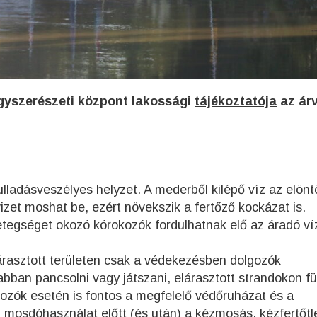
gyszerészeti központ lakossági
tájékoztatója
az árv
ulladásveszélyes helyzet. A mederből kilépő víz az elönt
vizet moshat be, ezért növekszik a fertőző kockázat is.
egséget okozó kórokozók fordulhatnak elő az áradó ví
Elárasztott területen csak a védekezésben dolgozók
abban pancsolni vagy játszani, elárasztott strandokon fü
gozók esetén is fontos a megfelelő védőruházat és a
 mosdóhasználat előtt (és után) a kézmosás, kézfertőtl