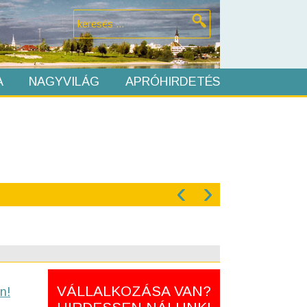
A
NAGYVILÁG
APRÓHIRDETÉS
‹
›
VÁLLALKOZÁSA VAN?
n!