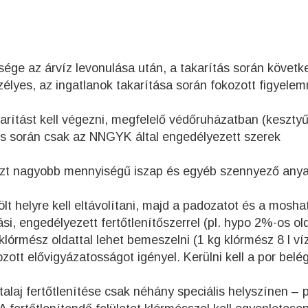
ége az árvíz levonulása után, a takarítás során követke
szélyes, az ingatlanok takarítása során fokozott figyele
akarítást kell végezni, megfelelő védőruházatban (kesztyű
tés során csak az NNGYK által engedélyezett szerek
 azt nagyobb mennyiségű iszap és egyéb szennyező any
ölt helyre kell eltávolítani, majd a padozatot és a mosha
ási, engedélyezett fertőtlenítőszerrel (pl. hypo 2%-os ol
s klórmész oldattal lehet bemeszelni (1 kg klórmész 8 l v
zott elővigyázatosságot igényel. Kerülni kell a por belé
alaj fertőtlenítése csak néhány speciális helyszínen – p