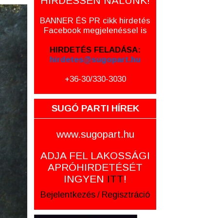
HIRDESSEN NÁLUNK!
BANNER ÉS PR cikk hirdetés
Facebook megjelenéssel is
HIRDETÉS FELADÁSA:
hirdetes@sugopart.hu
+36-30/330-3030
SUGÓ PARTI HÍREK
www.sugopart.hu
ADJA FEL LAKOSSÁGI
APRÓHIRDETÉSÉT
INGYEN
ITT
!
Bejelentkezés
/
Regisztráció