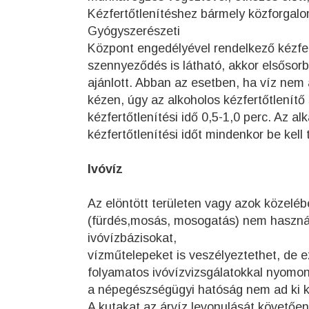
Kézfertőtlenítéshez bármely közforgal
Gyógyszerészeti
Központ engedélyével rendelkező kézfer
szennyeződés is látható, akkor elsősor
ajánlott. Abban az esetben, ha víz nem 
kézen, úgy az alkoholos kézfertőtlenít
kézfertőtlenítési idő 0,5-1,0 perc. Az a
kézfertőtlenítési időt mindenkor be kell t
Ivóvíz
Az elöntött területen vagy azok közelé
(fürdés,mosás, mosogatás) nem használ
ivóvízbázisokat,
vízműtelepeket is veszélyeztethet, de 
folyamatos ivóvízvizsgálatokkal nyomon
a népegészségügyi hatóság nem ad ki kor
A kutakat az árvíz levonulását követően h