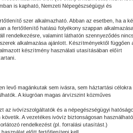
omban is kapható, Nemzeti Népegészségügyi és
tőtlenítő szer alkalmazható. Abban az esetben, ha a k
ban a fertőtlenítő hatású folyékony szappan alkalmazás
áll rendelkezésre, valamint láthatón szennyeződés ninc
ő szerek alkalmazása ajánlott. Készítményektől függően 
lkalmazott készítmény használati utasításában előírt
artani.
ben levő magánkutak sem ivásra, sem háztartási célokra
hatók. A kiugróan magas árvízszint közműves
ezt az ivóvízszolgáltatók és a népegészségügyi hatóság
 követik. A vezetékes ivóvíz biztonságosan használhat
látozó rendelkezést (pl. forralási utasítást.)
asználat előtt fertőtleníteni kell.