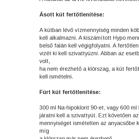
Ásott kút fertőtlenítése:
A kútban lévő vízmennyiség minden köbm
kell alkalmazni. A kiszámított Hypo menn
belső falán kell végigfolyatni. A fertőtle
vizét ki kell szivattyúzni. Abban az ese
volt,
ha nem érezhető a klórszag, a kút fertő
kell ismételni.
Fúrt kút fertőtlenítése:
300 ml Na-hipoklorit 90-et, vagy 600 ml
járatni kell a szivattyút. Ezt követően 
mennyiséget ismételten az anyacsőbe kell 
míg
a klórszag már nem érezhető.