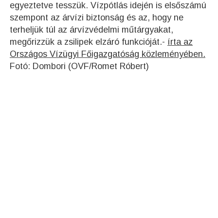
egyeztetve tesszük. Vízpótlás idején is elsőszámú
szempont az árvízi biztonság és az, hogy ne
terheljük túl az árvízvédelmi műtárgyakat,
megőrizzük a zsilipek elzáró funkcióját.-
írta az
Országos Vízügyi Főigazgatóság közleményében.
Fotó: Dombori (OVF/Romet Róbert)