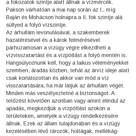
a fokozatok szintje alatt állnak a vízmércék.
Pakson várhatóan a mai nap során az I., míg
Baján és Mohácson holnapra a II. fok szintje alá
süllyed a folyó vízszintje.
Az árhullám levonulásával, a szakemberek
hazatérésével és a károk felmérésével
párhuzamosan a vízügy végre elkezdheti a
vízvisszatartást és a vízpótlást a folyó mentén is.
Hangsúlyoznunk kell, hogy a laikus véleményekkel
szemben, áradás közben, tehát az árvíz ideje alatt
csak korlátozottan és akkor van mód a víz
visszatartására, ha már látjuk az árhullám végét.
Minden más veszélyeztetné a biztonságot. A
tetőzést követően azonban vagy amint elindul az
apadás, megkezdjük a vízpótlást azokon a
területeken, amelyek a vízügy rendelkezésére
állnak. Ezek az állam tulajdonában és a vízügy
kezelésében lévő tározók, holtágak, mellékág-