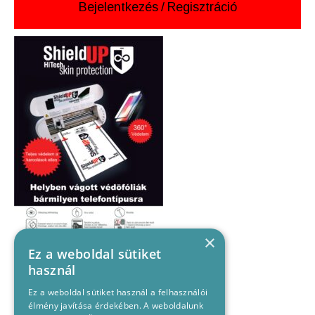
Bejelentkezés
/
Regisztráció
×
Ez a weboldal sütiket
használ
Ez a weboldal sütiket használ a felhasználói
élmény javítása érdekében. A weboldalunk