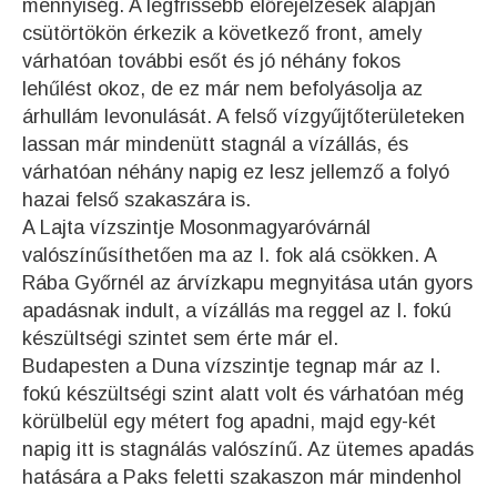
mennyiség. A legfrissebb előrejelzések alapján
csütörtökön érkezik a következő front, amely
várhatóan további esőt és jó néhány fokos
lehűlést okoz, de ez már nem befolyásolja az
árhullám levonulását. A felső vízgyűjtőterületeken
lassan már mindenütt stagnál a vízállás, és
várhatóan néhány napig ez lesz jellemző a folyó
hazai felső szakaszára is.
A Lajta vízszintje Mosonmagyaróvárnál
valószínűsíthetően ma az I. fok alá csökken. A
Rába Győrnél az árvízkapu megnyitása után gyors
apadásnak indult, a vízállás ma reggel az I. fokú
készültségi szintet sem érte már el.
Budapesten a Duna vízszintje tegnap már az I.
fokú készültségi szint alatt volt és várhatóan még
körülbelül egy métert fog apadni, majd egy-két
napig itt is stagnálás valószínű. Az ütemes apadás
hatására a Paks feletti szakaszon már mindenhol