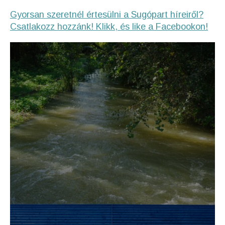
Gyorsan szeretnél értesülni a Sugópart híreiről?
Csatlakozz hozzánk! Klikk, és like a Facebookon!