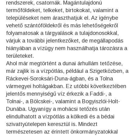
rendszerek, csatornák. Magántulajdonú
termőföldeket, telkeket, birtokokat, valamint a
településeket nem áraszthatjuk el. Az igénybe
vehető szántóföldekről és más lehetőségekről
folyamatosak a tárgyalások a tulajdonosokkal,
várjuk a további jelentkezőket, de megállapodás
hiányában a vízügy nem használhatja tározásra a
területeket.
Ahol már megtörtént a dunai árhullám tetőzése,
már zajlik is a vízpótlás, például a Szigetközben, a
Ráckevei-Soroksári-Duna-ágban, és a Tolna
vármegyei holtágakban. Ez utóbbi következtében
jelentős mennyiségű víz érkezik a Faddi-, a
Tolnai-, a Bölcskei-, valamint a Bogyiszlói-Holt-
Dunába. Ugyanígy a mohácsi tetőzés után
elindulhatott a vízpótlás a kölkedi és a bédai
szivattyútelepen keresztül is. Mindezt
természetesen az érintett önkormányzatokkal