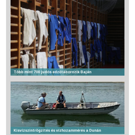
Több mint 700 judós edzőtáborozik Baján
Kisvízszintrögzítés és vízhozammérés a Dunán