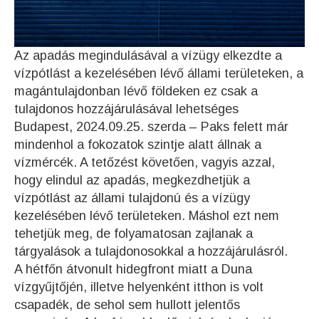
Az apadás megindulásával a vízügy elkezdte a
vízpótlást a kezelésében lévő állami területeken, a
magántulajdonban lévő földeken ez csak a
tulajdonos
hozzájárulásával lehetséges
Budapest, 2024.09.25. szerda – Paks felett már
mindenhol a fokozatok szintje alatt állnak a
vízmércék. A tetőzést követően, vagyis azzal,
hogy elindul az apadás, megkezdhetjük a
vízpótlást az állami tulajdonú és a vízügy
kezelésében lévő területeken. Máshol ezt nem
tehetjük meg, de folyamatosan zajlanak a
tárgyalások a tulajdonosokkal a hozzájárulásról.
A hétfőn átvonult hidegfront miatt a Duna
vízgyűjtőjén, illetve helyenként itthon is volt
csapadék, de sehol sem hullott jelentős