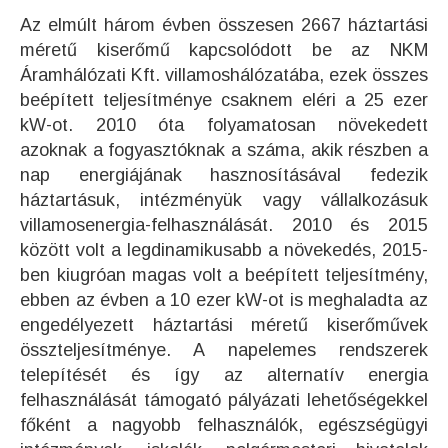
Az elmúlt három évben összesen 2667 háztartási
méretű kiserőmű kapcsolódott be az NKM
Áramhálózati Kft. villamoshálózatába, ezek összes
beépített teljesítménye csaknem eléri a 25 ezer
kW-ot. 2010 óta folyamatosan növekedett
azoknak a fogyasztóknak a száma, akik részben a
nap energiájának hasznosításával fedezik
háztartásuk, intézményük vagy vállalkozásuk
villamosenergia-felhasználását. 2010 és 2015
között volt a legdinamikusabb a növekedés, 2015-
ben kiugróan magas volt a beépített teljesítmény,
ebben az évben a 10 ezer kW-ot is meghaladta az
engedélyezett háztartási méretű kiserőművek
összteljesítménye. A napelemes rendszerek
telepítését és így az alternatív energia
felhasználását támogató pályázati lehetőségekkel
főként a nagyobb felhasználók, egészségügyi