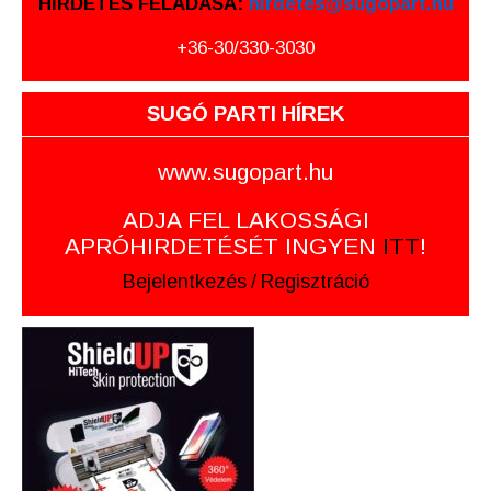
HIRDETÉS FELADÁSA:
hirdetes@sugopart.hu
+36-30/330-3030
SUGÓ PARTI HÍREK
www.sugopart.hu
ADJA FEL LAKOSSÁGI
APRÓHIRDETÉSÉT INGYEN
ITT
!
Bejelentkezés
/
Regisztráció