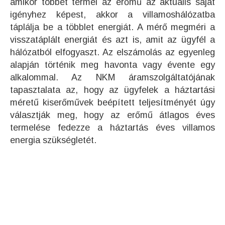
amikor többet termel az erőmű az aktuális saját
igényhez képest, akkor a villamoshálózatba
táplálja be a többlet energiát. A mérő megméri a
visszatáplált energiát és azt is, amit az ügyfél a
hálózatból elfogyaszt. Az elszámolás az egyenleg
alapján történik meg havonta vagy évente egy
alkalommal. Az NKM áramszolgáltatójának
tapasztalata az, hogy az ügyfelek a háztartási
méretű kiserőművek beépített teljesítményét úgy
választják meg, hogy az erőmű átlagos éves
termelése fedezze a háztartás éves villamos
energia szükségletét.