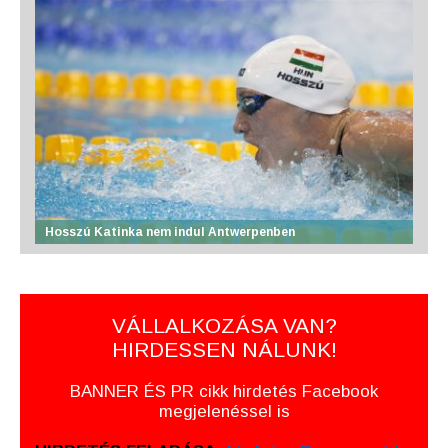
Hosszú Katinka nem indul Antwerpenben
VÁLLALKOZÁSA VAN?
HIRDESSEN NÁLUNK!
BANNER ÉS PR cikk hirdetés Facebook
megjelenéssel is