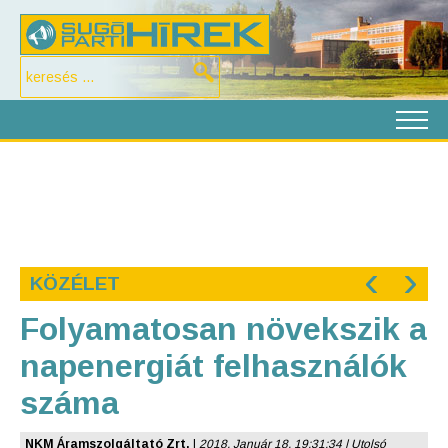
‹
›
KÖZÉLET
Folyamatosan növekszik a
napenergiát felhasználók
száma
NKM Áramszolgáltató Zrt.
|
2018. Január 18. 19:31:34 | Utolsó