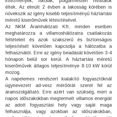
intézmények, iskolák, polgármesteri hivatalok
éltek. Az elmúlt 2 évben a lakosság körében is
növekszik az igény kisebb teljesítményű háztartási
méretű kiserőművek létesítésével.
Az NKM Áramhálózati Kft. minden esetben
meghatározza a villamoshálózatra csatlakozás
feltételeit és azok szakszerű és biztonságos
teljesítését követően kapcsolja a hálózatba a
felhasználót. Erre az igény beadását követően 3-4
hónapon belül sor kerül. A háztartási méretű
kiserőművek átlagos teljesítménye 8-10 kW körül
mozog.
A napelemes rendszert kialakító fogyasztóknál
úgynevezett ad-vesz mérőórát szerel fel az
áramszolgáltató. Erre azért van szükség, mert a
napos időszakokban megtermelt villamos energiát
az adott fogyasztási hely vagy saját maga
felhasználja, vagy azokban az időszakokban,