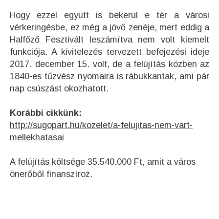
Hogy ezzel együtt is bekerül e tér a városi
vérkeringésbe, ez még a jövő zenéje, mert eddig a
Halfőző Fesztivált leszámítva nem volt kiemelt
funkciója. A kivitelezés tervezett befejezési ideje
2017. december 15. volt, de a felújítás közben az
1840-es tűzvész nyomaira is rábukkantak, ami pár
nap csúszást okozhatott.
Korábbi cikkünk:
http://sugopart.hu/kozelet/a-felujitas-nem-vart-
mellekhatasai
A felújítás költsége 35.540.000 Ft, amit a város
önerőből finanszíroz.