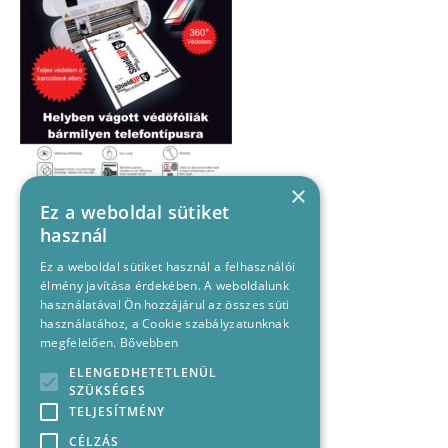
×
Ez a weboldal sütiket
használ
Ez a weboldal sütiket használ a felhasználói
élmény javítása érdekében. A weboldalunk
használatával Ön hozzájárul az összes süti
használatához, a Cookie szabályzatunknak
megfelelően.
Bővebben
ELENGEDHETETLENÜL
SZÜKSÉGES
TELJESÍTMÉNY
CÉLZÁS