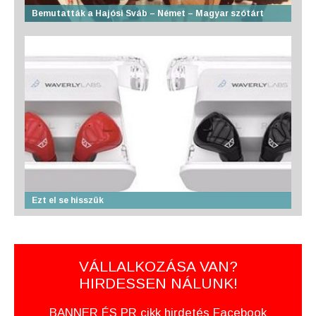
Bemutatták a Hajósi Sváb – Német – Magyar szótárt
Ezt el se hisszük
VÁLLALKOZÁSA VAN?
HIRDESSEN NÁLUNK!
BANNER ÉS PR cikk hirdetés Facebook