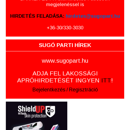
megjelenéssel is
HIRDETÉS FELADÁSA:
hirdetes@sugopart.hu
+36-30/330-3030
SUGÓ PARTI HÍREK
www.sugopart.hu
ADJA FEL LAKOSSÁGI
APRÓHIRDETÉSÉT INGYEN
ITT
!
Bejelentkezés
/
Regisztráció