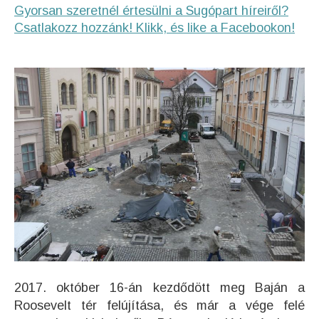
Gyorsan szeretnél értesülni a Sugópart híreiről?
Csatlakozz hozzánk! Klikk, és like a Facebookon!
2017. október 16-án kezdődött meg Baján a
Roosevelt tér felújítása, és már a vége felé