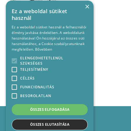
×
Ez a weboldal sütiket
használ
Ez a weboldal sütiket használ a felhasználói
élmény javítása érdekében. A weboldalunk
használatával Ön hozzájárul az összes süti
használatához, a Cookie szabályzatunknak
megfelelően.
Bővebben
ELENGEDHETETLENÜL
SZÜKSÉGES
TELJESÍTMÉNY
CÉLZÁS
FUNKCIONALITÁS
BESOROLATLAN
ÖSSZES ELFOGADÁSA
Impresszum
Médiajánlat
ÖSSZES ELUTASÍTÁSA
Felhasználási feltételek