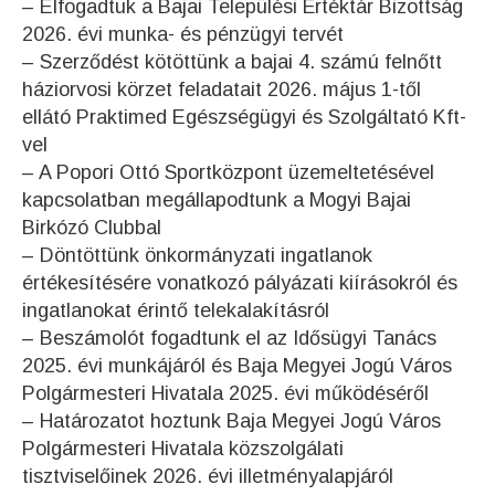
– Elfogadtuk a Bajai Települési Értéktár Bizottság
2026. évi munka- és pénzügyi tervét
– Szerződést kötöttünk a bajai 4. számú felnőtt
háziorvosi körzet feladatait 2026. május 1-től
ellátó Praktimed Egészségügyi és Szolgáltató Kft-
vel
– A Popori Ottó Sportközpont üzemeltetésével
kapcsolatban megállapodtunk a Mogyi Bajai
Birkózó Clubbal
– Döntöttünk önkormányzati ingatlanok
értékesítésére vonatkozó pályázati kiírásokról és
ingatlanokat érintő telekalakításról
– Beszámolót fogadtunk el az Idősügyi Tanács
2025. évi munkájáról és Baja Megyei Jogú Város
Polgármesteri Hivatala 2025. évi működéséről
– Határozatot hoztunk Baja Megyei Jogú Város
Polgármesteri Hivatala közszolgálati
tisztviselőinek 2026. évi illetményalapjáról