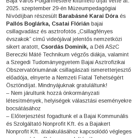
Baja Város Polgármestere kitüntető díját vette át.
2025. szeptember 29-én Múzeumpedagógiai
Nívódíjban részesült
Barabásné Karai Dóra
és
Pallós Boglárka, Csatai Flórián
bajai
csillagvadász és asztrofotós „Csillagfényes
évszakok” című videójával jelentős nemzetközi
sikert aratott,
Csordás Dominik,
a Déli ASzC
Bereczki Máté Technikum végzős diákja, valamint
a Szegedi Tudományegyetem Bajai Asztrofizikai
Obszervatóriumának csillagászati ismeretterjesztő
előadója, elnyerte a Nemzeti Fiatal Tehetségért
Ösztöndíjat. Mindnyájuknak gratuláltunk!
– Nem járultunk hozzá önkormányzati
létesítmények, helyiségek választási eseményekre
bocsátásához
– Előterjesztést fogadtunk el a Bajai Kommunális
és Szolgáltató Nonprofit Kft. és a Bajakert
Nonprofit Kft. átalakulásához kapcsolódó végleges