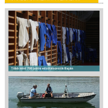
Több mint 700 judós edzőtáborozik Baján