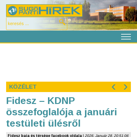
‹
›
KÖZÉLET
Fidesz – KDNP
összefoglalója a januári
testületi ülésről
Fidesz baja és térsége facebook oldala
|
2026. Január 28. 20:51:06