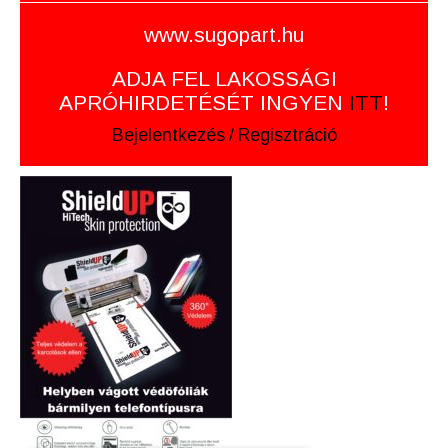
www.sugopart.hu
ADJA FEL LAKOSSÁGI
APRÓHIRDETÉSÉT INGYEN
ITT
!
Bejelentkezés
/
Regisztráció