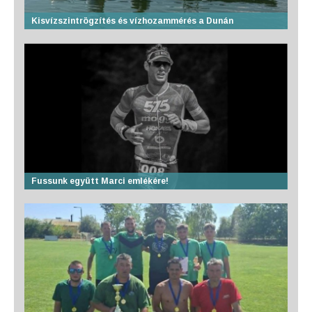
Kisvízszintrögzítés és vízhozammérés a Dunán
Fussunk együtt Marci emlékére!