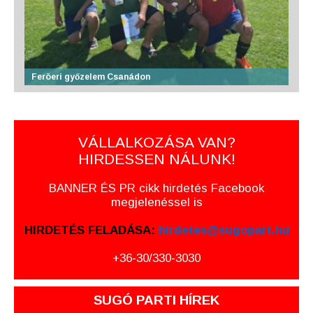
Feröeri győzelem Csanádon
VÁLLALKOZÁSA VAN?
HIRDESSEN NÁLUNK!
BANNER ÉS PR cikk hirdetés Facebook
megjelenéssel is
HIRDETÉS FELADÁSA:
hirdetes@sugopart.hu
+36-30/330-3030
SUGÓ PARTI HÍREK