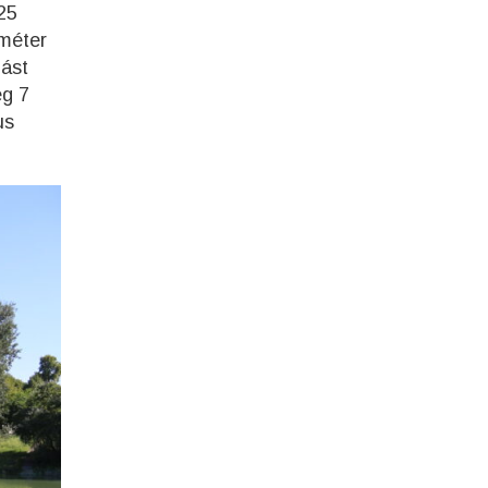
25
 méter
lást
ég 7
us