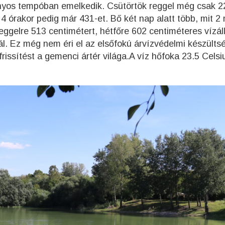
ányos tempóban emelkedik. Csütörtök reggel még csak 2
4 órakor pedig már 431-et. Bő két nap alatt több, mit 2
ggelre 513 centimétert, hétfőre 602 centiméteres vízál
. Ez még nem éri el az elsőfokú árvízvédelmi készülts
frissítést a gemenci ártér világa.A víz hőfoka 23.5 Celsi