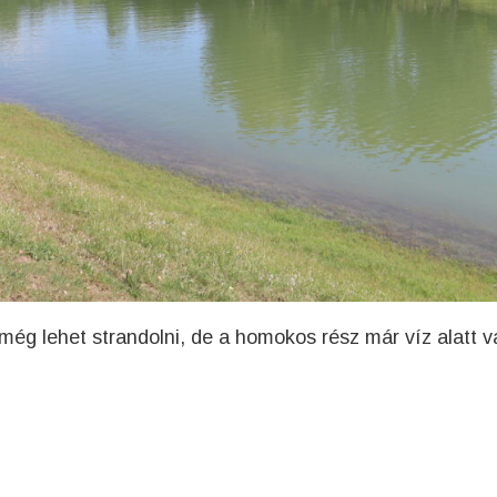
 még lehet strandolni, de a homokos rész már víz alatt v