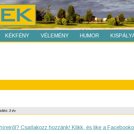
KÉKFÉNY
VÉLEMÉNY
HUMOR
KISPÁLY
ítés: 3 év
híreiről? Csatlakozz hozzánk! Klikk, és like a Facebooko