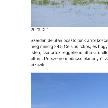
2023.IX.1.
Szerdán délután posztoltunk arról közö
még mindig 24.5 Celsius fokos, és hog
isten, csütörtök reggelre mintha Gru ell
eltűnt. Persze nem bűncselekményről v
érkezik.