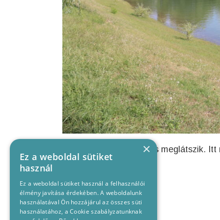
×
De az áradás a Sugón is meglátszik. Itt
Ez a weboldal sütiket
használ
Ez a weboldal sütiket használ a felhasználói
élmény javítása érdekében. A weboldalunk
használatával Ön hozzájárul az összes süti
használatához, a Cookie szabályzatunknak