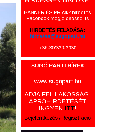
HIRDESSEN NÁLUNK!
BANNER ÉS PR cikk hirdetés
Facebook megjelenéssel is
HIRDETÉS FELADÁSA:
hirdetes@sugopart.hu
+36-30/330-3030
SUGÓ PARTI HÍREK
www.sugopart.hu
ADJA FEL LAKOSSÁGI
APRÓHIRDETÉSÉT
INGYEN
ITT
!
Bejelentkezés
/
Regisztráció