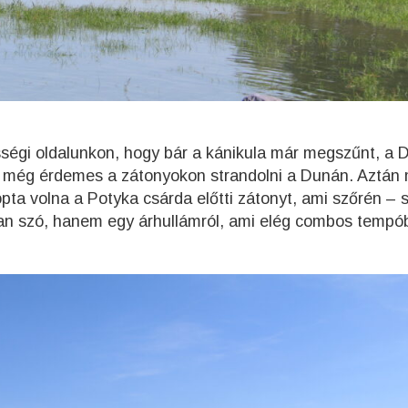
sségi oldalunkon, hogy bár a kánikula már megszűnt, a 
y még érdemes a zátonyokon strandolni a Dunán. Aztán 
opta volna a Potyka csárda előtti zátonyt, ami szőrén – 
an szó, hanem egy árhullámról, ami elég combos tempó