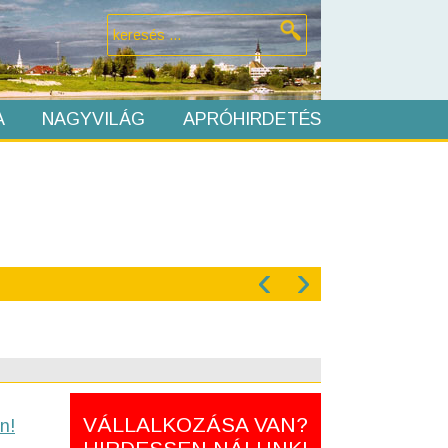
A
NAGYVILÁG
APRÓHIRDETÉS
‹
›
VÁLLALKOZÁSA VAN?
n!