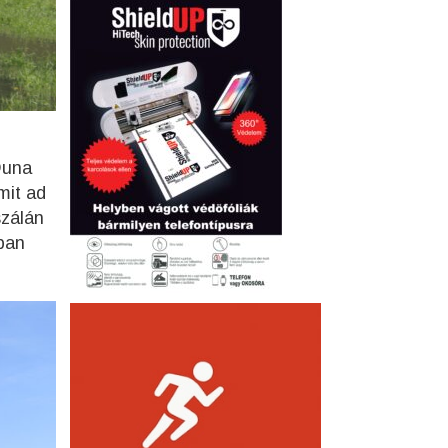
Duna
mit ad
szálán
ban