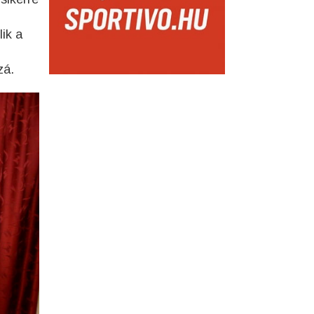
ik a
zá.