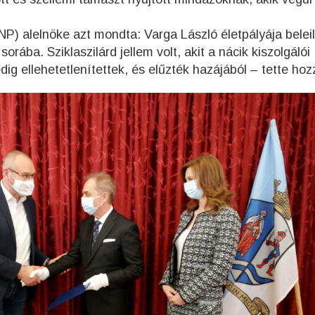
alelnöke azt mondta: Varga László életpályája beleill
rába. Sziklaszilárd jellem volt, akit a nácik kiszolgálói
edig ellehetetlenítettek, és elűzték hazájából – tette hoz