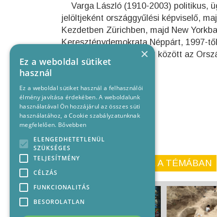
Varga László (1910-2003) politikus, ü
jelöltjeként országgyűlési képviselő, ma
Kezdetben Zürichben, majd New Yorkban
Kereszténydemokrata Néppárt, 1997-től h
×
dolgozott. 1994 és 2003 között az Orsz
Ez a weboldal sütiket
használ
Ez a weboldal sütiket használ a felhasználói
élmény javítása érdekében. A weboldalunk
használatával Ön hozzájárul az összes süti
használatához, a Cookie szabályzatunknak
megfelelően.
Bővebben
ELENGEDHETETLENÜL
SZÜKSÉGES
TELJESÍTMÉNY
KORÁBBI CIKKEINK A TÉMÁBAN
CÉLZÁS
FUNKCIONALITÁS
BESOROLATLAN