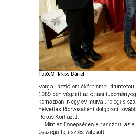
Fotó:MTI/Kiss Dániel
Varga László-emlékéremmel kitüntetett 
1989-ben végzett az ottani tudományeg
kórházban. Négy év múlva urológus szakv
helyettes főorvosaként dolgozott tovább
Rókus Kórházat.
Mint az ünnepségen elhangzott, az elm
összegű fejlesztés valósult.