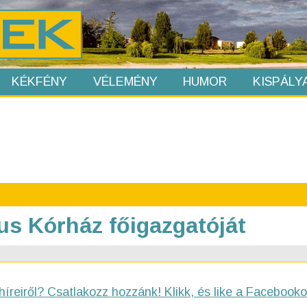
KÉKFÉNY
VÉLEMÉNY
HUMOR
KISPÁLY
us Kórház főigazgatóját
híreiről? Csatlakozz hozzánk! Klikk, és like a Facebooko