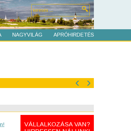
A
NAGYVILÁG
APRÓHIRDETÉS
‹
›
VÁLLALKOZÁSA VAN?
n!