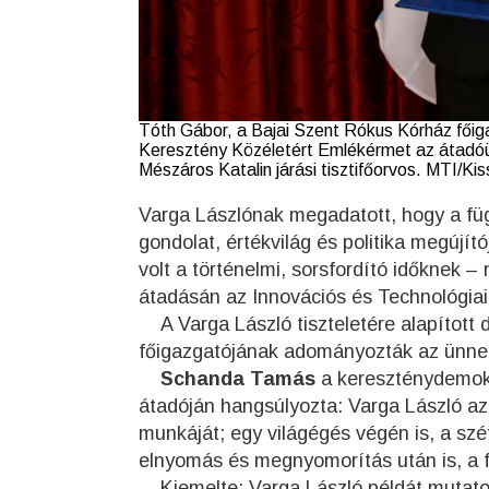
Tóth Gábor, a Bajai Szent Rókus Kórház főigaz
Keresztény Közéletért Emlékérmet az átadóü
Mészáros Katalin járási tisztifőorvos. MTI/Kis
Varga Lászlónak megadatott, hogy a f
gondolat, értékvilág és politika megújít
volt a történelmi, sorsfordító időknek
átadásán az Innovációs és Technológiai 
A Varga László tiszteletére alapított 
főigazgatójának adományozták az ünn
Schanda Tamás
a kereszténydemokra
átadóján hangsúlyozta: Varga László az 
munkáját; egy világégés végén is, a s
elnyomás és megnyomorítás után is, a f
Kiemelte: Varga László példát mutatott