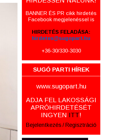
HIRDESSEN NÁLUNK!
BANNER ÉS PR cikk hirdetés
Facebook megjelenéssel is
HIRDETÉS FELADÁSA:
hirdetes@sugopart.hu
+36-30/330-3030
SUGÓ PARTI HÍREK
www.sugopart.hu
ADJA FEL LAKOSSÁGI
APRÓHIRDETÉSÉT
INGYEN
ITT
!
Bejelentkezés
/
Regisztráció