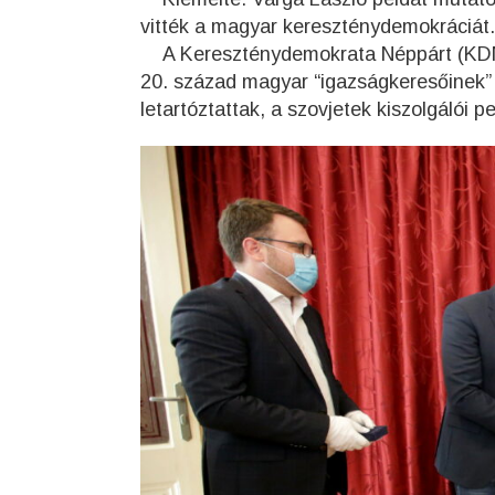
vitték a magyar kereszténydemokráciát.
A Kereszténydemokrata Néppárt (KDNP) 
20. század magyar “igazságkeresőinek” so
letartóztattak, a szovjetek kiszolgálói p