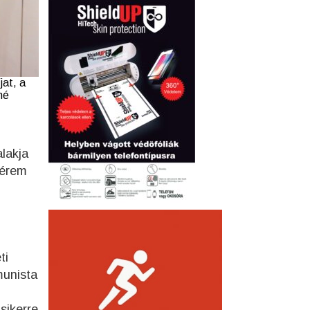
jat, a
né
alakja
kérem
ti
munista
sikerre