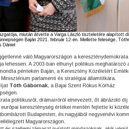
gatója, miután átvette a Varga László tiszteletére alapított dí
nnepségén Baján 2021. február 12-én. Mellette felesége, Tóth
s Dániel
üggetlenné váló Magyarországon a kereszténydemokrata
ója lehessen. A 2003-ban elhunyt politikus meghatározó 
 – mondta pénteken Baján, a Keresztény Közéletért Emlé
Minisztérium parlamenti és stratégiai államtitkára.
díjat
Tóth Gábornak
, a Bajai Szent Rókus Kórház
epségen.
ta politikusról, drámaíróról elnevezett, őt ábrázoló díj
európai kereszténység értékei mentén fejtette ki közéle
zétbombázott Budapesten, és nagyjából negyvenévi kom
ellélegzett Magyarországon.
 és szellemi támaszt nyújtott mindazoknak, akik végül 