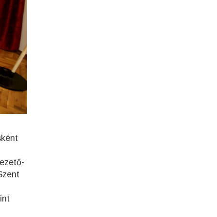
sként
vezető-
Szent
int