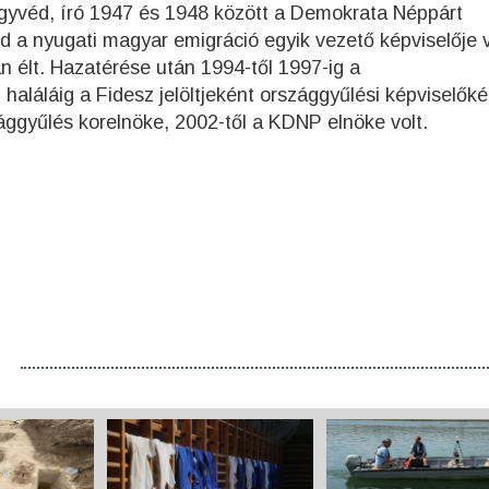
gyvéd, író 1947 és 1948 között a Demokrata Néppárt
jd a nyugati magyar emigráció egyik vezető képviselője v
 élt. Hazatérése után 1994-től 1997-ig a
aláláig a Fidesz jelöltjeként országgyűlési képviselőké
ággyűlés korelnöke, 2002-től a KDNP elnöke volt.