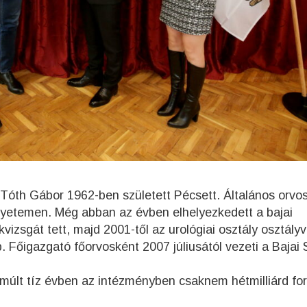
Tóth Gábor 1962-ben született Pécsett. Általános orvo
yetemen. Még abban az évben elhelyezkedett a bajai
izsgát tett, majd 2001-től az urológiai osztály osztály
. Főigazgató főorvosként 2007 júliusától vezeti a Bajai 
últ tíz évben az intézményben csaknem hétmilliárd for