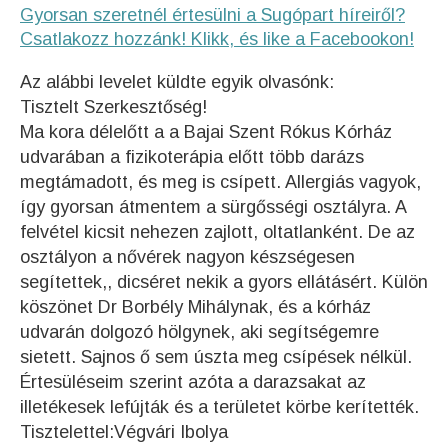
Gyorsan szeretnél értesülni a Sugópart híreiről?
Csatlakozz hozzánk! Klikk, és like a Facebookon!
Az alábbi levelet küldte egyik olvasónk:
Tisztelt Szerkesztőség!
Ma kora délelőtt a a Bajai Szent Rókus Kórház
udvarában a fizikoterápia előtt több darázs
megtámadott, és meg is csípett. Allergiás vagyok,
így gyorsan átmentem a sürgősségi osztályra. A
felvétel kicsit nehezen zajlott, oltatlanként. De az
osztályon a nővérek nagyon készségesen
segítettek,, dicséret nekik a gyors ellátásért. Külön
köszönet Dr Borbély Mihálynak, és a kórház
udvarán dolgozó hölgynek, aki segítségemre
sietett. Sajnos ő sem úszta meg csípések nélkül.
Értesüléseim szerint azóta a darazsakat az
illetékesek lefújták és a területet körbe kerítették.
Tisztelettel:Végvári Ibolya