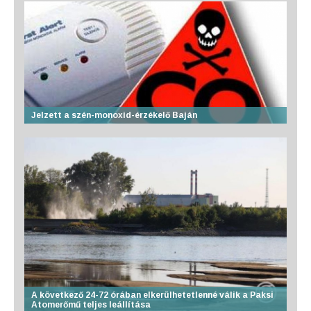
Jelzett a szén-monoxid-érzékelő Baján
A következő 24-72 órában elkerülhetetlenné válik a Paksi
Atomerőmű teljes leállítása