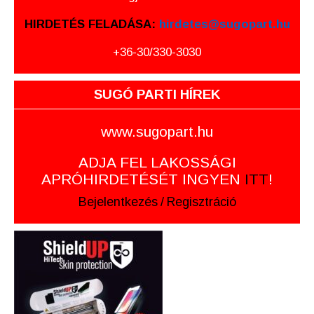
HIRDETÉS FELADÁSA:
hirdetes@sugopart.hu
+36-30/330-3030
SUGÓ PARTI HÍREK
www.sugopart.hu
ADJA FEL LAKOSSÁGI
APRÓHIRDETÉSÉT INGYEN
ITT
!
Bejelentkezés
/
Regisztráció