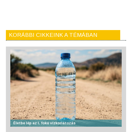
KORÁBBI CIKKEINK A TÉMÁBAN
Életbe lép az I. fokú vízkorlátozás