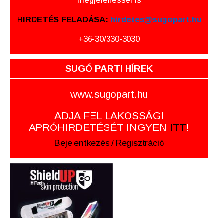
megjelenéssel is
HIRDETÉS FELADÁSA:
hirdetes@sugopart.hu
+36-30/330-3030
SUGÓ PARTI HÍREK
www.sugopart.hu
ADJA FEL LAKOSSÁGI
APRÓHIRDETÉSÉT INGYEN
ITT
!
Bejelentkezés
/
Regisztráció