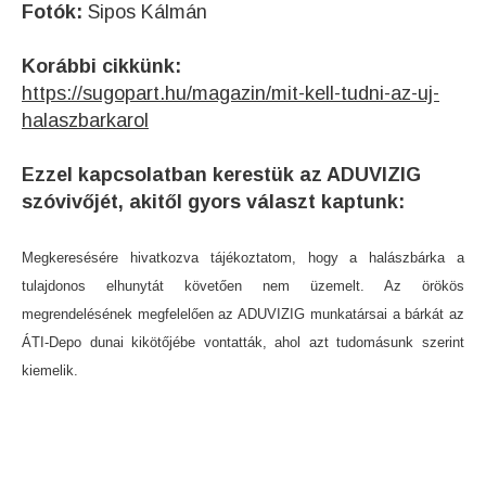
Fotók:
Sipos Kálmán
Korábbi cikkünk:
https://sugopart.hu/magazin/mit-kell-tudni-az-uj-
halaszbarkarol
Ezzel kapcsolatban kerestük az ADUVIZIG
szóvivőjét, akitől gyors választ kaptunk:
Megkeresésére hivatkozva tájékoztatom, hogy a halászbárka a
tulajdonos elhunytát követően nem üzemelt. Az örökös
megrendelésének megfelelően az ADUVIZIG munkatársai a bárkát az
ÁTI-Depo dunai kikötőjébe vontatták, ahol azt tudomásunk szerint
kiemelik.