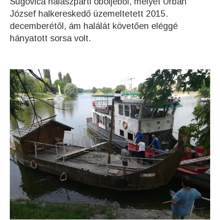
Sugovica halászparti öböljéből, melyet Urbán
József halkereskedő üzemeltetett 2015.
decemberétől, ám halálát követően eléggé
hányatott sorsa volt.