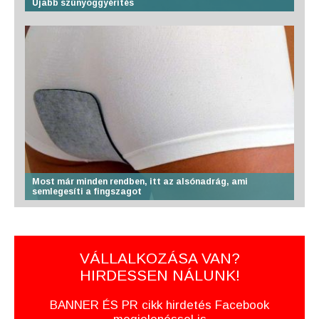
Újabb szúnyoggyérítés
Most már minden rendben, itt az alsónadrág, ami
semlegesíti a fingszagot
VÁLLALKOZÁSA VAN?
HIRDESSEN NÁLUNK!
BANNER ÉS PR cikk hirdetés Facebook