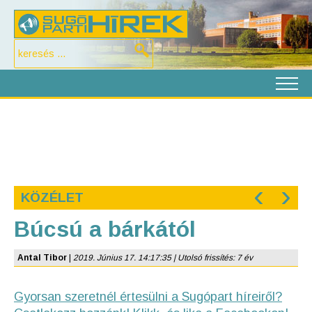
‹
›
KÖZÉLET
Búcsú a bárkától
Antal Tibor
|
2019. Június 17. 14:17:35 | Utolsó frissítés: 7 év
Gyorsan szeretnél értesülni a Sugópart híreiről?