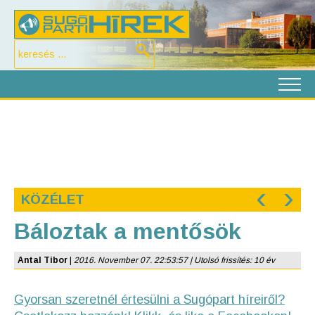
‹
›
KÖZÉLET
Báloztak a mentősök
Antal Tibor
|
2016. November 07. 22:53:57 | Utolsó frissítés: 10 év
Gyorsan szeretnél értesülni a Sugópart híreiről?