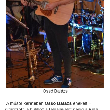
Ossó Balázs
A műsor keretében
Ossó Balázs
énekelt –
gitározott, a bulihoz a talpalávalót pedig a
Póló