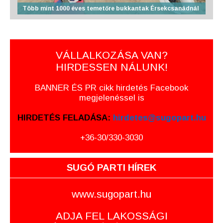
Több mint 1000 éves temetőre bukkantak Érsekcsanádnál
VÁLLALKOZÁSA VAN?
HIRDESSEN NÁLUNK!
BANNER ÉS PR cikk hirdetés Facebook
megjelenéssel is
HIRDETÉS FELADÁSA:
hirdetes@sugopart.hu
+36-30/330-3030
SUGÓ PARTI HÍREK
www.sugopart.hu
ADJA FEL LAKOSSÁGI