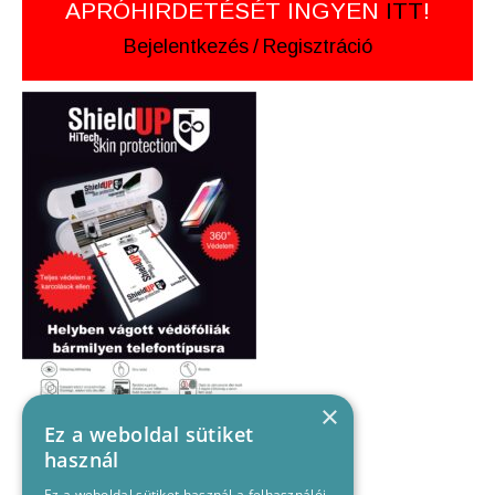
APRÓHIRDETÉSÉT INGYEN
ITT
!
Bejelentkezés
/
Regisztráció
×
Ez a weboldal sütiket
használ
Ez a weboldal sütiket használ a felhasználói