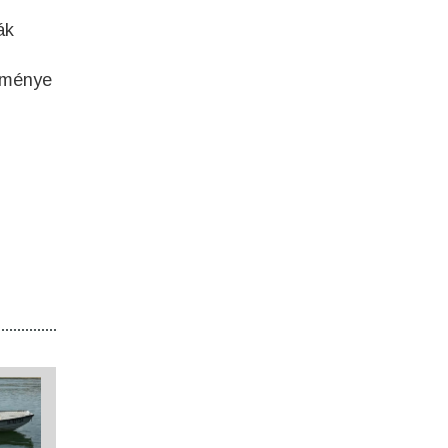
ák
edménye