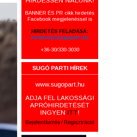
HIRDESSEN NÁLUNK!
BANNER ÉS PR cikk hirdetés
Facebook megjelenéssel is
HIRDETÉS FELADÁSA:
hirdetes@sugopart.hu
+36-30/330-3030
SUGÓ PARTI HÍREK
www.sugopart.hu
ADJA FEL LAKOSSÁGI
APRÓHIRDETÉSÉT
INGYEN
ITT
!
Bejelentkezés
/
Regisztráció