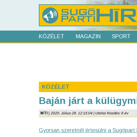
KÖZÉLET
MAGAZIN
SPORT
KÖZÉLET
Baján járt a külügym
MTI
|
2020. Július 28. 12:15:04 | Utolsó frissítés: 6 év
Gyorsan szeretnél értesülni a Sugópart 