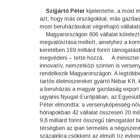
Szijjártó Péter
kijelentette, a most 
azt, hogy más országokkal, más gazdas
most beruházásokat végrehajtó vállala
Magyarországon 806 vállalat kötelezte 
megvalósítása mellett, amelyhez a ko
keretében 169 milliárd forint támogatás
megvédeni – tette hozzá. A miniszter h
innovatív, nemzetközi szinten is vers
rendelkezik Magyarországon. A legtöbb
tartós élelmiszereket gyártó Nébar Kft. 
a beruházás a magyar gazdaság export 
ugyanis Nyugat-Európában, az Egyesült 
Péter elmondta: a versenyképesség-nö
hónapokban 42 vállalat összesen 20 mill
9,8 milliárd forint összegű támogatás
térségben az ipari termelés a négyszere
százalékra csökkent az elmúlt tíz évben