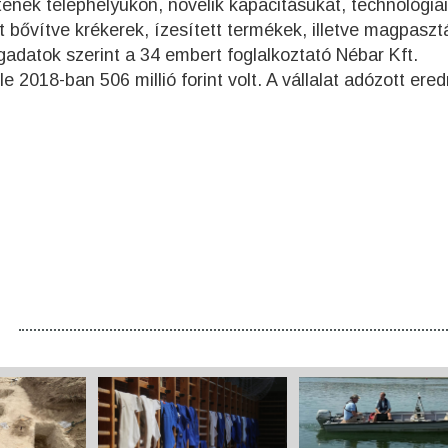
nek telephelyükön, növelik kapacitásukat, technológiai
t bővítve krékerek, ízesített termékek, illetve magpaszt
datok szerint a 34 embert foglalkoztató Nébar Kft.
e 2018-ban 506 millió forint volt. A vállalat adózott er