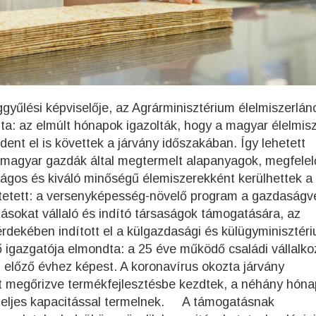
gyűlési képviselője, az Agrárminisztérium élelmiszerlán
dta: az elmúlt hónapok igazolták, hogy a magyar élelmisz
ent el is követtek a járvány időszakában. Így lehetett
a magyar gazdák által megtermelt alapanyagok, megfelel
ágos és kiváló minőségű élemiszerekként kerülhettek a
etett: a versenyképesség-növelő program a gazdaságv
ásokat vállaló és indító társaságok támogatására, az
rdekében indított el a külgazdasági és külügyminisztér
ő igazgatója elmondta: a 25 éve működő családi vállalk
z előző évhez képest. A koronavírus okozta járvány
 megőrizve termékfejlesztésbe kezdtek, a néhány hón
teljes kapacitással termelnek. A támogatásnak