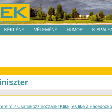
KÉKFÉNY
VÉLEMÉNY
HUMOR
KISPÁLY
iniszter
híreiről? Csatlakozz hozzánk! Klikk, és like a Facebooko