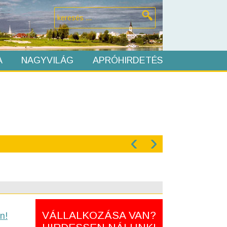
A
NAGYVILÁG
APRÓHIRDETÉS
‹
›
VÁLLALKOZÁSA VAN?
n!