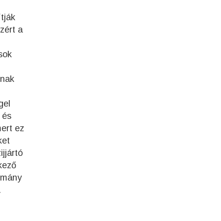
tják
zért a
sok
dnak
gel
 és
mert ez
ket
jjártó
kező
ormány