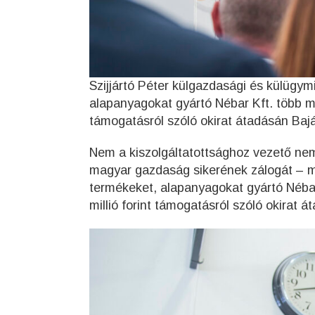
Szijjártó Péter külgazdasági és külügym
alapanyagokat gyártó Nébar Kft. több mint
támogatásról szóló okirat átadásán Bajá
Nem a kiszolgáltatottsághoz vezető ne
magyar gazdaság sikerének zálogát – mo
termékeket, alapanyagokat gyártó Nébar K
millió forint támogatásról szóló okirat 