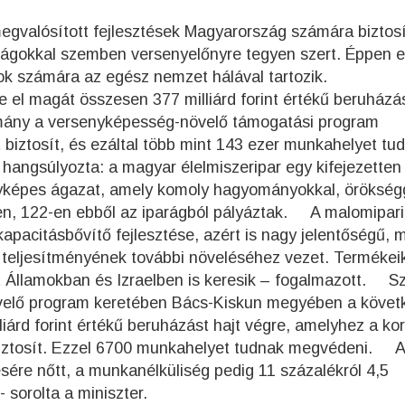
megvalósított fejlesztések Magyarország számára biztosí
ágokkal szemben versenyelőnyre tegyen szert. Éppen e
tok számára az egész nemzet hálával tartozik.
el magát összesen 377 milliárd forint értékű beruházá
rmány a versenyképesség-növelő támogatási program
t biztosít, és ezáltal több mint 143 ezer munkahelyet tu
angsúlyozta: a magyar élelmiszeripar egy kifejezetten
enyképes ágazat, amely komoly hagyományokkal, örökség
en, 122-en ebből az iparágból pályáztak. A malomipari
kapacitásbővítő fejlesztése, azért is nagy jelentőségű, 
teljesítményének további növeléséhez vezet. Termékei
Államokban és Izraelben is keresik – fogalmazott. Szi
velő program keretében Bács-Kiskun megyében a követ
iárd forint értékű beruházást hajt végre, amelyhez a k
t biztosít. Ezzel 6700 munkahelyet tudnak megvédeni. A
sére nőtt, a munkanélküliség pedig 11 százalékról 4,5
- sorolta a miniszter.