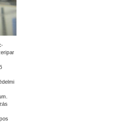
c-
eripar
ő
édelmi
ium.
ozás
apos