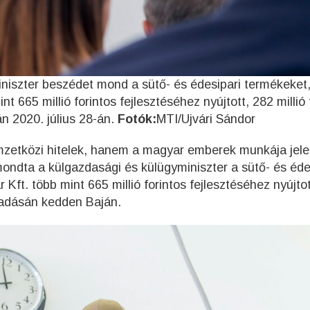
iniszter beszédet mond a sütő- és édesipari termékeket
 665 millió forintos fejlesztéséhez nyújtott, 282 millió 
n 2020. július 28-án.
Fotók:
MTI/Ujvári Sándor
mzetközi hitelek, hanem a magyar emberek munkája jele
ndta a külgazdasági és külügyminiszter a sütő- és éde
ft. több mint 665 millió forintos fejlesztéséhez nyújtot
átadásán kedden Baján.