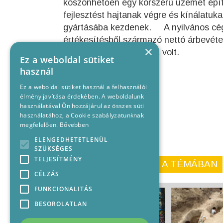
köszönhetően egy korszerű üzemet építe
fejlesztést hajtanak végre és kínálatuka
gyártásába kezdenek. A nyilvános céga
értékesítésből származó nettó árbevétel
×
2018-ban 43 millió forint volt.
Ez a weboldal sütiket
használ
Ez a weboldal sütiket használ a felhasználói
élmény javítása érdekében. A weboldalunk
használatával Ön hozzájárul az összes süti
használatához, a Cookie szabályzatunknak
megfelelően.
Bővebben
ELENGEDHETETLENÜL
SZÜKSÉGES
TELJESÍTMÉNY
KORÁBBI CIKKEINK A TÉMÁBAN
CÉLZÁS
FUNKCIONALITÁS
BESOROLATLAN