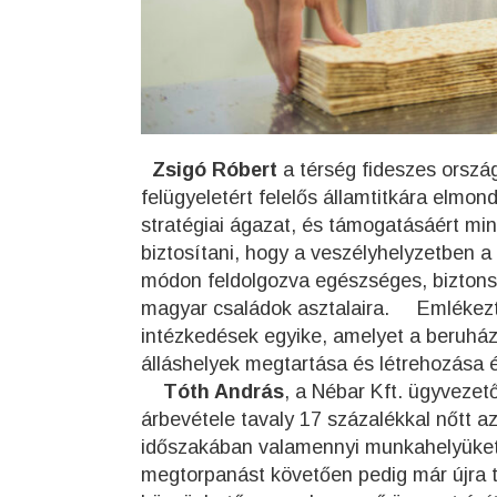
Zsigó Róbert
a térség fideszes ország
felügyeletért felelős államtitkára elmon
stratégiai ágazat, és támogatásáért mind
biztosítani, hogy a veszélyhelyzetben 
módon feldolgozva egészséges, biztons
magyar családok asztalaira. Emlékezt
intézkedések egyike, amelyet a beruház
álláshelyek megtartása és létrehozása é
Tóth András
, a Nébar Kft. ügyvezet
árbevétele tavaly 17 százalékkal nőtt a
időszakában valamennyi munkahelyüket
megtorpanást követően pedig már újra 