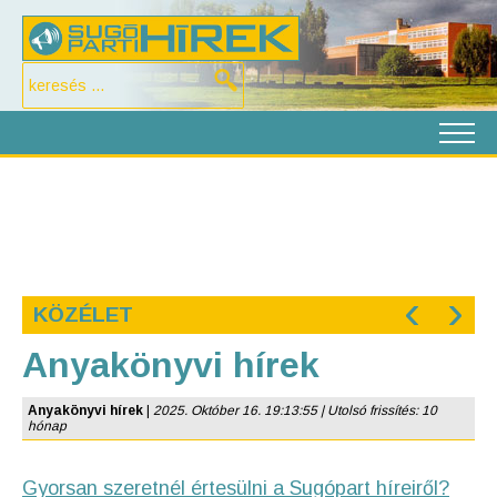
‹
›
KÖZÉLET
Anyakönyvi hírek
Anyakönyvi hírek
|
2025. Október 16. 19:13:55 | Utolsó frissítés: 10
hónap
Gyorsan szeretnél értesülni a Sugópart híreiről?