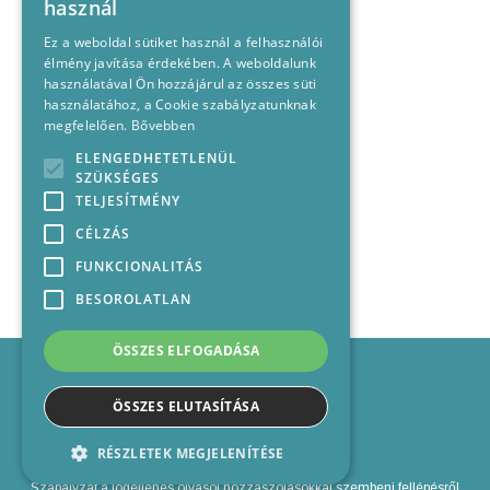
használ
Ez a weboldal sütiket használ a felhasználói
élmény javítása érdekében. A weboldalunk
használatával Ön hozzájárul az összes süti
használatához, a Cookie szabályzatunknak
megfelelően.
Bővebben
ELENGEDHETETLENÜL
SZÜKSÉGES
TELJESÍTMÉNY
CÉLZÁS
FUNKCIONALITÁS
BESOROLATLAN
ÖSSZES ELFOGADÁSA
Impresszum
Médiajánlat
ÖSSZES ELUTASÍTÁSA
Felhasználási feltételek
Panaszkezelési nyilatkozat
RÉSZLETEK MEGJELENÍTÉSE
Kapcsolat
Szabályzat a jogellenes olvasói hozzászólásokkal szembeni fellépésről