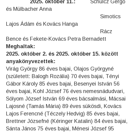
2025. október 11.:
Schulcz Gergő
és Mülbacher Anna
Simotics
Lajos Ádám és Kovács Hanga
Rácz
Bence és Fekete-Kovács Petra Bernadett
Meghaltak:
2025. október 2. és 2025. október 15. között
anyakönyvezettek:
Virág György 86 éves bajai, Olajos Györgyné
(született: Balogh Rozália) 70 éves bajai, Tényi
Gábor Károly 85 éves bajai, Besenyei István 56
éves bajai, Kohl József 76 éves nemesnádudvari,
Sólyom József István 69 éves bácsalmási, Mácsai
Lajosné (Tamás Mária) 89 éves sükösdi, Kovács
Lajos Ferencné (Téczely Hedvig) 85 éves bajai,
Brettner Józsefné (Kéringer Katalin) 84 éves bajai,
Sánta János 75 éves bajai, Ménesi József 95