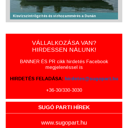
Kisvízszintrögzítés és vízhozammérés a Dunán
VÁLLALKOZÁSA VAN?
HIRDESSEN NÁLUNK!
BANNER ÉS PR cikk hirdetés Facebook
megjelenéssel is
HIRDETÉS FELADÁSA:
hirdetes@sugopart.hu
+36-30/330-3030
SUGÓ PARTI HÍREK
www.sugopart.hu