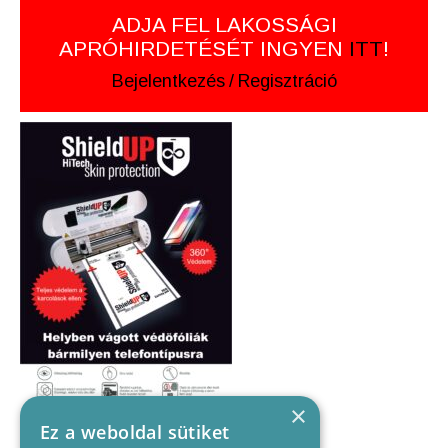
ADJA FEL LAKOSSÁGI
APRÓHIRDETÉSÉT INGYEN
ITT
!
Bejelentkezés
/
Regisztráció
×
Ez a weboldal sütiket