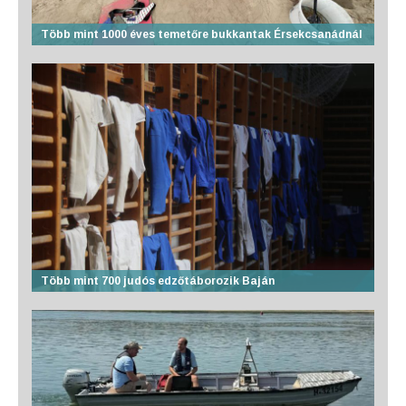
Több mint 1000 éves temetőre bukkantak Érsekcsanádnál
Több mint 700 judós edzőtáborozik Baján