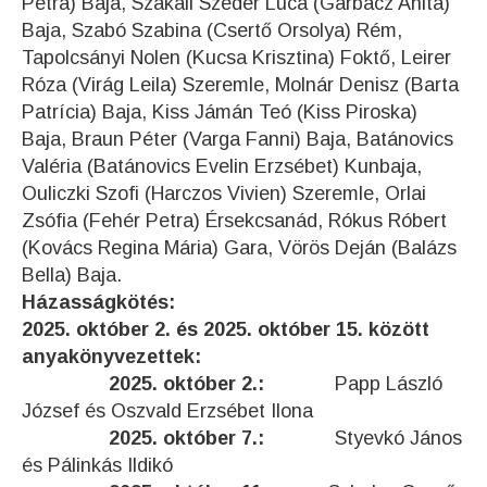
Petra) Baja, Szakáll Szeder Luca (Garbacz Anita)
Baja, Szabó Szabina (Csertő Orsolya) Rém,
Tapolcsányi Nolen (Kucsa Krisztina) Foktő, Leirer
Róza (Virág Leila) Szeremle, Molnár Denisz (Barta
Patrícia) Baja, Kiss Jámán Teó (Kiss Piroska)
Baja, Braun Péter (Varga Fanni) Baja, Batánovics
Valéria (Batánovics Evelin Erzsébet) Kunbaja,
Ouliczki Szofi (Harczos Vivien) Szeremle, Orlai
Zsófia (Fehér Petra) Érsekcsanád, Rókus Róbert
(Kovács Regina Mária) Gara, Vörös Deján (Balázs
Bella) Baja.
Házasságkötés:
2025. október 2. és 2025. október 15. között
anyakönyvezettek:
2025. október 2.:
Papp László
József és Oszvald Erzsébet Ilona
2025. október 7.:
Styevkó János
és Pálinkás Ildikó