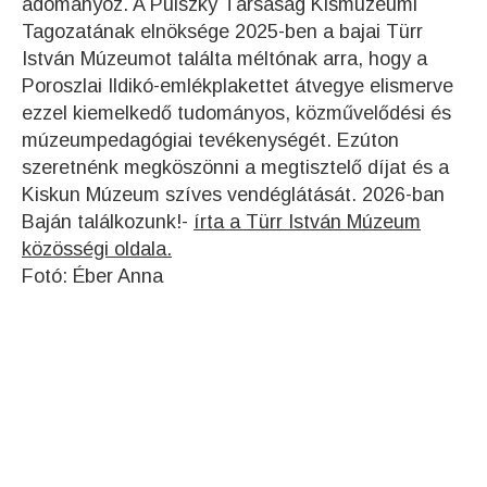
adományoz. A Pulszky Társaság Kismúzeumi
Tagozatának elnöksége 2025-ben a bajai Türr
István Múzeumot találta méltónak arra, hogy a
Poroszlai Ildikó-emlékplakettet átvegye elismerve
ezzel kiemelkedő tudományos, közművelődési és
múzeumpedagógiai tevékenységét. Ezúton
szeretnénk megköszönni a megtisztelő díjat és a
Kiskun Múzeum szíves vendéglátását. 2026-ban
Baján találkozunk!-
írta a Türr István Múzeum
közösségi oldala.
Fotó: Éber Anna