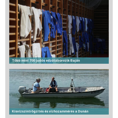
Több mint 700 judós edzőtáborozik Baján
Kisvízszintrögzítés és vízhozammérés a Dunán