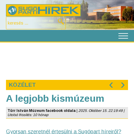
‹
›
KÖZÉLET
A legjobb kismúzeum
Türr István Múzeum facebook oldala
|
2025. Október 15. 22:19:49 |
Utolsó frissítés: 10 hónap
Gyorsan szeretnél értesülni a Sugópart híreiről?