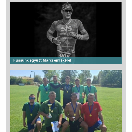
Fussunk együtt Marci emlékére!