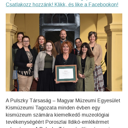
Csatlakozz hozzánk! Klikk, és like a Facebookon!
A Pulszky Társaság – Magyar Múzeumi Egyesület
Kismúzeumi Tagozata minden évben egy
kismúzeum számára kiemelkedő muzeológiai
tevékenységéért Poroszlai Ildikó-emlékérmet