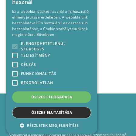
használ
Ez a weboldal sütiket használ a felhasználói
élmény javítása érdekében. A weboldalunk
használatával Ön hozzájárul az összes süti
használatához, a Cookie szabályzatunknak
megfelelően.
Bővebben
ELENGEDHETETLENÜL
SZÜKSÉGES
TELJESÍTMÉNY
CÉLZÁS
FUNKCIONALITÁS
BESOROLATLAN
ÖSSZES ELFOGADÁSA
Impresszum
Médiajánlat
ÖSSZES ELUTASÍTÁSA
Felhasználási feltételek
Panaszkezelési nyilatkozat
RÉSZLETEK MEGJELENÍTÉSE
Kapcsolat
Szabályzat a jogellenes olvasói hozzászólásokkal szembeni fellépésről