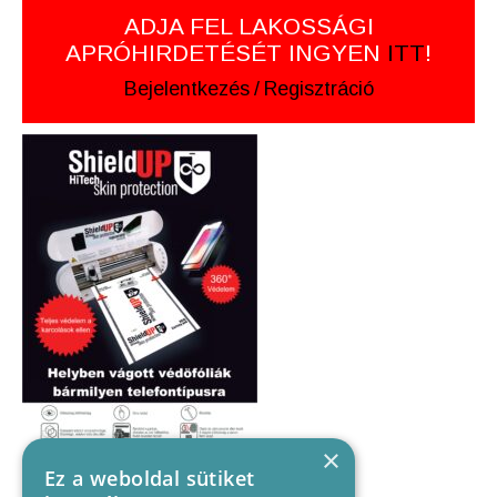
ADJA FEL LAKOSSÁGI
APRÓHIRDETÉSÉT INGYEN
ITT
!
Bejelentkezés
/
Regisztráció
×
Ez a weboldal sütiket