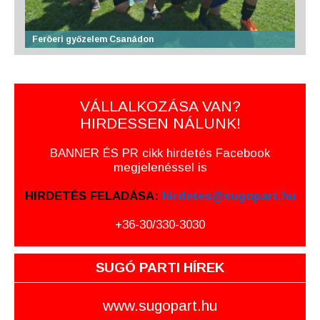
Feröeri győzelem Csanádon
VÁLLALKOZÁSA VAN?
HIRDESSEN NÁLUNK!
BANNER ÉS PR cikk hirdetés Facebook
megjelenéssel is
HIRDETÉS FELADÁSA:
hirdetes@sugopart.hu
+36-30/330-3030
SUGÓ PARTI HÍREK
www.sugopart.hu