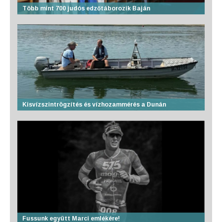
Több mint 700 judós edzőtáborozik Baján
Kisvízszintrögzítés és vízhozammérés a Dunán
Fussunk együtt Marci emlékére!