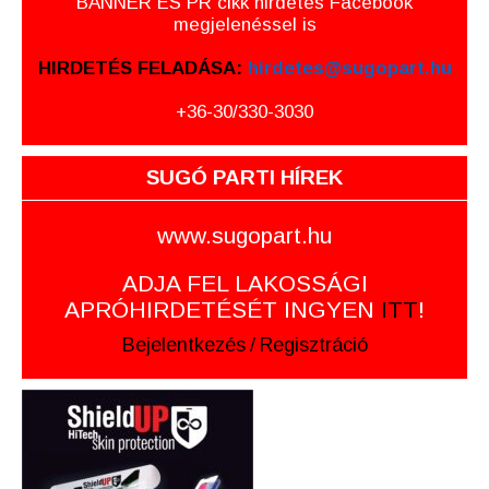
BANNER ÉS PR cikk hirdetés Facebook
megjelenéssel is
HIRDETÉS FELADÁSA:
hirdetes@sugopart.hu
+36-30/330-3030
SUGÓ PARTI HÍREK
www.sugopart.hu
ADJA FEL LAKOSSÁGI
APRÓHIRDETÉSÉT INGYEN
ITT
!
Bejelentkezés
/
Regisztráció