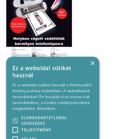
×
Ez a weboldal sütiket
használ
Ez a weboldal sütiket használ a felhasználói
élmény javítása érdekében. A weboldalunk
használatával Ön hozzájárul az összes süti
használatához, a Cookie szabályzatunknak
megfelelően.
Bővebben
ELENGEDHETETLENÜL
SZÜKSÉGES
TELJESÍTMÉNY