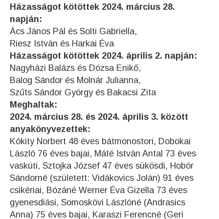
Házasságot kötöttek 2024. március 28.
napján:
Ács János Pál és Solti Gabriella,
Riesz István és Harkai Éva
Házasságot kötöttek 2024. április 2. napján:
Nagyházi Balázs és Dózsa Enikő,
Balog Sándor és Molnár Julianna,
Szűts Sándor György és Bakacsi Zita
Meghaltak:
2024. március 28. és 2024. április 3. között
anyakönyvezettek:
Kókity Norbert 48 éves bátmonostori, Dobokai
László 76 éves bajai, Máté István Antal 73 éves
vaskúti, Sztojka József 47 éves sükösdi, Hobór
Sándorné (született: Vidákovics Jolán) 91 éves
csikériai, Bózáné Werner Éva Gizella 73 éves
gyenesdiási, Somoskövi Lászlóné (Andrasics
Anna) 75 éves bajai, Karaszi Ferencné (Geri