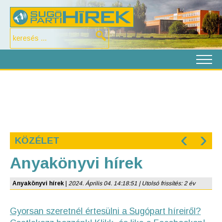
‹
›
KÖZÉLET
Anyakönyvi hírek
Anyakönyvi hírek
|
2024. Április 04. 14:18:51 | Utolsó frissítés: 2 év
Gyorsan szeretnél értesülni a Sugópart híreiről?