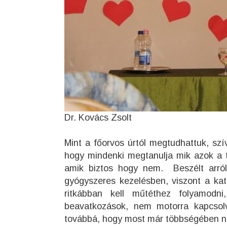
Dr. Kovács Zsolt
Mint a főorvos úrtól megtudhattuk, sz
hogy mindenki megtanulja mik azok a 
amik biztos hogy nem. Beszélt arró
gyógyszeres kezelésben, viszont a kat
ritkábban kell műtéthez folyamodn
beavatkozások, nem motorra kapcsolv
továbbá, hogy most már többségében ne