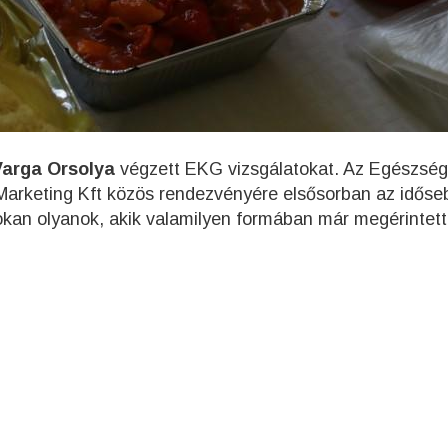
Varga Orsolya
végzett EKG vizsgálatokat. Az Egészsé
Marketing Kft közös rendezvényére elsősorban az időse
 sokan olyanok, akik valamilyen formában már megérintet