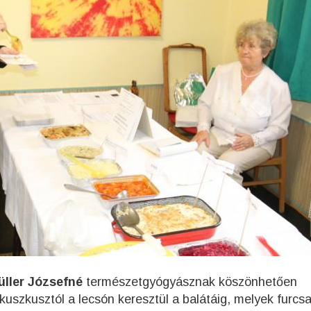
üller Józsefné
természetgyógyásznak köszönhetően
 kuszkusztól a lecsón keresztül a balátáig, melyek furcs