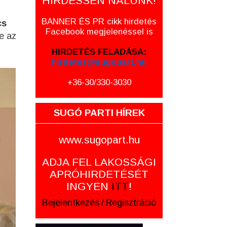
HIRDESSEN NÁLUNK!
BANNER ÉS PR cikk hirdetés
cs
Facebook megjelenéssel is
e az
HIRDETÉS FELADÁSA:
hirdetes@sugopart.hu
+36-30/330-3030
SUGÓ PARTI HÍREK
www.sugopart.hu
ADJA FEL LAKOSSÁGI
APRÓHIRDETÉSÉT
INGYEN
ITT
!
Bejelentkezés
/
Regisztráció