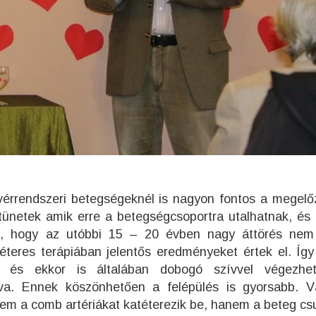
ívérrendszeri betegségeknél is nagyon fontos a megelő
tünetek amik erre a betegségcsoportra utalhatnak, és
l, hogy az utóbbi 15 – 20 évben nagy áttörés nem
éteres terápiában jelentős eredményeket értek el. Így
i, és ekkor is általában dobogó szívvel végezhe
a. Ennek köszönhetően a felépülés is gyorsabb. V
m a comb artériákat katéterezik be, hanem a beteg csu