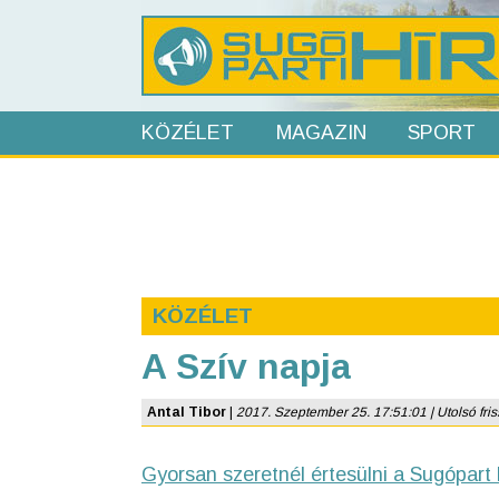
KÖZÉLET
MAGAZIN
SPORT
KÖZÉLET
A Szív napja
Antal Tibor
|
2017. Szeptember 25. 17:51:01 | Utolsó friss
Gyorsan szeretnél értesülni a Sugópart 