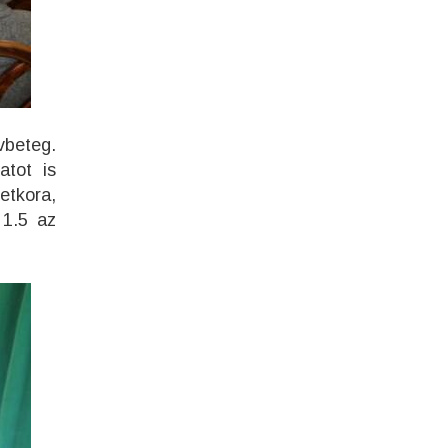
ívbeteg.
atot is
etkora,
 1.5 az