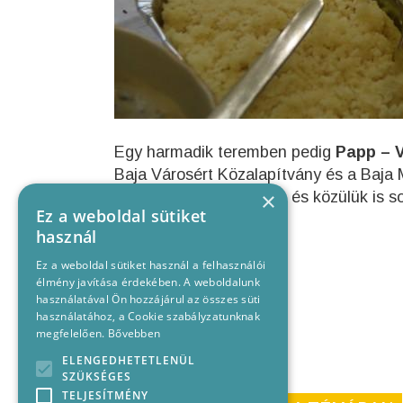
Egy harmadik teremben pedig
Papp – 
Baja Városért Közalapítvány és a Baja 
×
korosztály volt kíváncsi, és közülük is
Ez a weboldal sütiket
betegségtípus.
használ
Ez a weboldal sütiket használ a felhasználói
élmény javítása érdekében. A weboldalunk
használatával Ön hozzájárul az összes süti
használatához, a Cookie szabályzatunknak
megfelelően.
Bővebben
ELENGEDHETETLENÜL
SZÜKSÉGES
TELJESÍTMÉNY