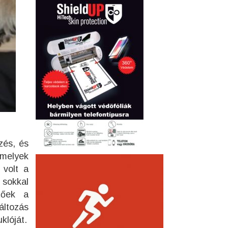
zés, és
 melyek
 volt a
 sokkal
tőek a
áltozás
klóját.