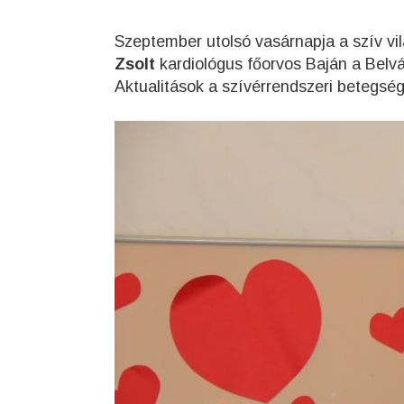
Szeptember utolsó vasárnapja a szív vil
Zsolt
kardiológus főorvos Baján a Belv
Aktualitások a szívérrendszeri betegsé