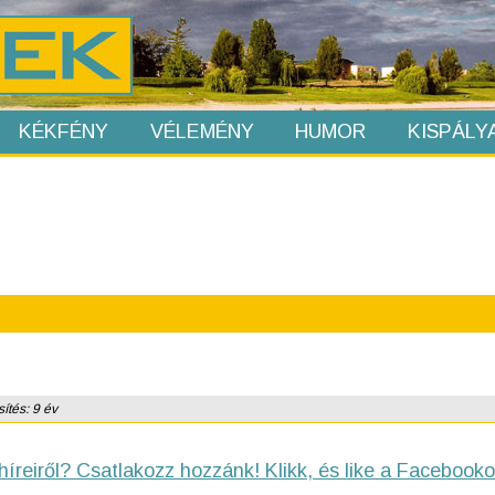
KÉKFÉNY
VÉLEMÉNY
HUMOR
KISPÁLY
ítés: 9 év
híreiről? Csatlakozz hozzánk! Klikk, és like a Facebooko