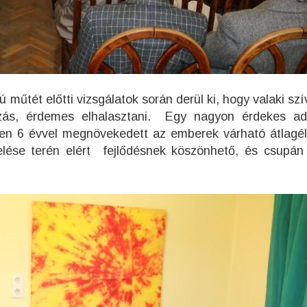
ú műtét előtti vizsgálatok során derül ki, hogy valaki sz
zás, érdemes elhalasztani. Egy nagyon érdekes ad
vben 6 évvel megnövekedett az emberek várható átlagél
lése terén elért fejlődésnek köszönhető, és csupán