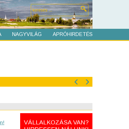
A
NAGYVILÁG
APRÓHIRDETÉS
‹
›
VÁLLALKOZÁSA VAN?
n!