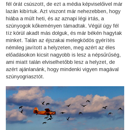
fél órát csúszott, de ezt a média képviselőivel már
lazán kibírtuk. Azt viszont már nehezebben, hogy
hiába a múlt heti, és az aznapi légi irtás, a
szúnyogok kőkeményen támadtak. Végül úgy fél
tíz körül akadt más dolguk, és már békén hagytak
minket. Talán az éjszakai melegködös gyérítés
némileg javított a helyzeten, meg azért az éles
előadásokon kicsit nagyobb is lesz a népsűrűség,
ami miatt talán elviselhetőbb lesz a helyzet, de
azért ajánlanánk, hogy mindenki vigyen magával
szúnyogriasztót.