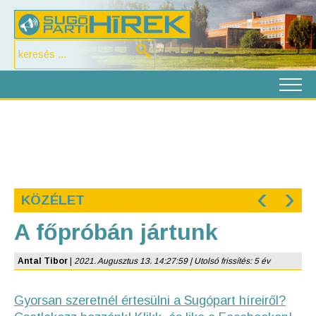
‹
›
KÖZÉLET
A főpróbán jártunk
Antal Tibor
|
2021. Augusztus 13. 14:27:59 | Utolsó frissítés: 5 év
Gyorsan szeretnél értesülni a Sugópart híreiről?