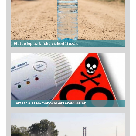
Életbe lép az I. fokú vízkorlátozás
Jelzett a szén-monoxid-érzékelő Baján