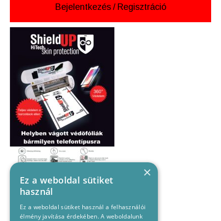
Bejelentkezés
/
Regisztráció
×
Ez a weboldal sütiket
használ
Ez a weboldal sütiket használ a felhasználói
élmény javítása érdekében. A weboldalunk