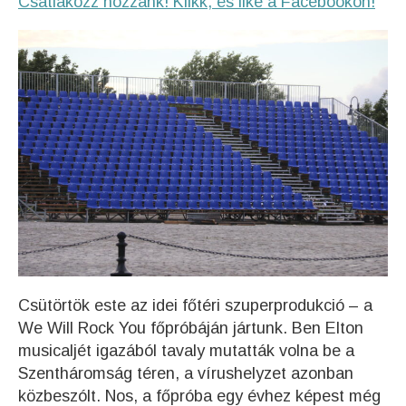
Csatlakozz hozzánk! Klikk, és like a Facebookon!
Csütörtök este az idei főtéri szuperprodukció – a
We Will Rock You főpróbáján jártunk. Ben Elton
musicaljét igazából tavaly mutatták volna be a
Szentháromság téren, a vírushelyzet azonban
közbeszólt. Nos, a főpróba egy évhez képest még