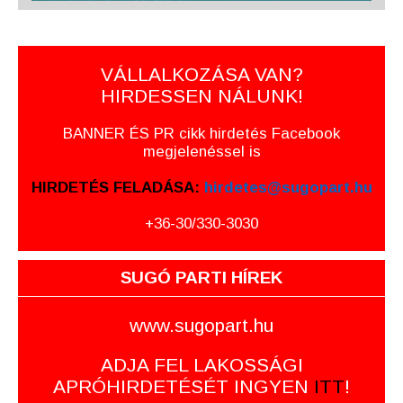
VÁLLALKOZÁSA VAN?
HIRDESSEN NÁLUNK!
BANNER ÉS PR cikk hirdetés Facebook
megjelenéssel is
HIRDETÉS FELADÁSA:
hirdetes@sugopart.hu
+36-30/330-3030
SUGÓ PARTI HÍREK
www.sugopart.hu
ADJA FEL LAKOSSÁGI
APRÓHIRDETÉSÉT INGYEN
ITT
!