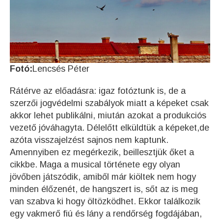
Fotó:
Lencsés Péter
Rátérve az előadásra: igaz fotóztunk is, de a
szerzői jogvédelmi szabályok miatt a képeket csak
akkor lehet publikálni, miután azokat a produkciós
vezető jóváhagyta. Délelőtt elküldtük a képeket,de
azóta visszajelzést sajnos nem kaptunk.
Amennyiben ez megérkezik, beillesztjük őket a
cikkbe. Maga a musical története egy olyan
jövőben játszódik, amiből már kiöltek nem hogy
minden élőzenét, de hangszert is, sőt az is meg
van szabva ki hogy öltözködhet. Ekkor találkozik
egy vakmerő fiú és lány a rendőrség fogdájában,