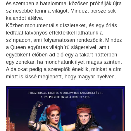
és szemben a hatalommal közösen próbálják újra
színesebbé tenni a világot. Mindezt persze sok
kalandot átélve.
Közben monumentális díszleteket, és egy óriás
ledfalat látványos effektekkel láthatunk a
színpadon, ami folyamatosan rendeződik. Mindez
a Queen együttes világhírű slágereivel, amit
egyébként élőben ad elő egy a takart háttérben
egy zenekar, ha mondhatunk ilyet magas szinten.
A dalokat pedig a szereplők éneklik, minket a cím
miatt is kissé meglepett, hogy magyar nyelven.