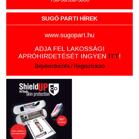
SUGÓ PARTI HÍREK
www.sugopart.hu
ADJA FEL LAKOSSÁGI
APRÓHIRDETÉSÉT INGYEN
ITT
!
Bejelentkezés
/
Regisztráció