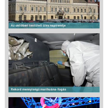
Az októberi testületi ülés napirendje
Rekord mennyiségű marihuána-fogás