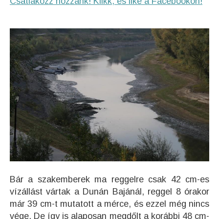
Csatlakozz hozzánk! Klikk, és like a Facebookon!
Bár a szakemberek ma reggelre csak 42 cm-es
vízállást vártak a Dunán Bajánál, reggel 8 órakor
már 39 cm-t mutatott a mérce, és ezzel még nincs
vége. De így is alaposan megdőlt a korábbi 48 cm-