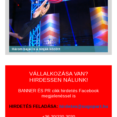
Három bajai is a ninják között
VÁLLALKOZÁSA VAN?
HIRDESSEN NÁLUNK!
BANNER ÉS PR cikk hirdetés Facebook
megjelenéssel is
HIRDETÉS FELADÁSA:
hirdetes@sugopart.hu
+36-30/330-3030