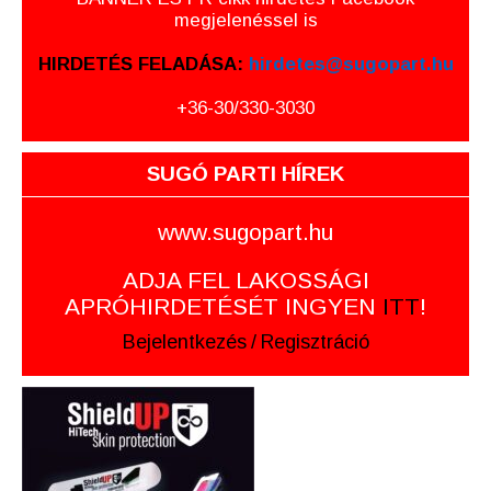
megjelenéssel is
HIRDETÉS FELADÁSA:
hirdetes@sugopart.hu
+36-30/330-3030
SUGÓ PARTI HÍREK
www.sugopart.hu
ADJA FEL LAKOSSÁGI
APRÓHIRDETÉSÉT INGYEN
ITT
!
Bejelentkezés
/
Regisztráció