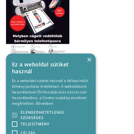
×
Ez a weboldal sütiket
használ
Ez a weboldal sütiket használ a felhasználói
élmény javítása érdekében. A weboldalunk
használatával Ön hozzájárul az összes süti
használatához, a Cookie szabályzatunknak
megfelelően.
Bővebben
ELENGEDHETETLENÜL
SZÜKSÉGES
TELJESÍTMÉNY
CÉLZÁS