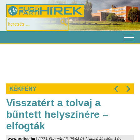
‹
›
KÉKFÉNY
Visszatért a tolvaj a
bűntett helyszínére –
elfogták
www.police.hu
|
2023. Feburár 23. 08:03:01 | Utolsó frissítés: 3 év