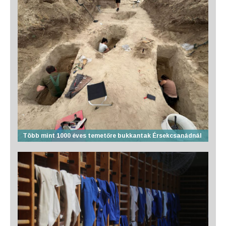
Több mint 1000 éves temetőre bukkantak Érsekcsanádnál