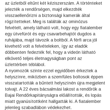
az üzletből eltűnt két kéziszerszám. A történteket
jelezték a rendőrségen, majd elkezdték
visszaellenőrizni a biztonsági kamerák által
rögzítetteket. Meg is találták az ominózus
felvételt, amely látható volt, hogy egy fiatalember
egy ütvefúrót és egy csavarbehajtót dugdos a
ruhájába, majd távozik a boltból. A férfi arca jól
kivehető volt a felvételeken, így az eladók
döbbenten fedezték fel, hogy a videón látható
elkövető teljes életnagyságban pont az
üzlettérben téblábol.
A nyomozók szinte ezzel egyidőben érkeztek a
helyszínre, miközben a szemfüles boltosok éppen
visszatartották a bűntett helyszínén újra megjelent
tolvajt. A 22 éves bácsalmási lakost a rendőrök a
Bajai Rendőrkapitányságra előállították, és lopás
miatt gyanúsítottként hallgatták ki. A fiatalember
jelenleg szabadlábon védekezhet.