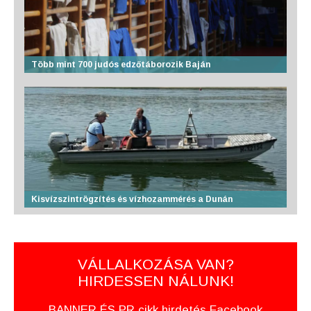
Több mint 700 judós edzőtáborozik Baján
Kisvízszintrögzítés és vízhozammérés a Dunán
VÁLLALKOZÁSA VAN?
HIRDESSEN NÁLUNK!
BANNER ÉS PR cikk hirdetés Facebook