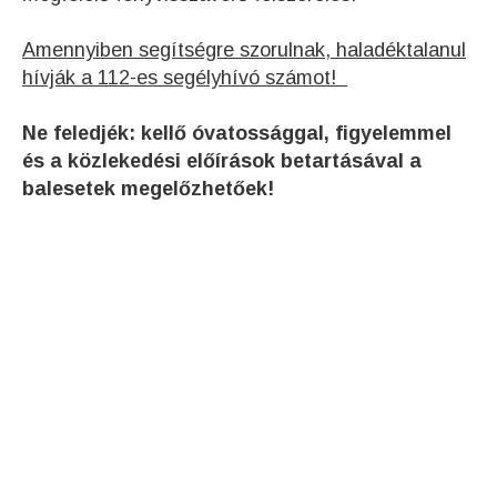
Amennyiben segítségre szorulnak, haladéktalanul
hívják a 112-es segélyhívó számot!
Ne feledjék: kellő óvatossággal, figyelemmel
és a közlekedési előírások betartásával a
balesetek megelőzhetőek!