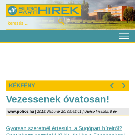
‹
›
KÉKFÉNY
Vezessenek óvatosan!
www.police.hu
|
2018. Feburár 20. 09:45:41 | Utolsó frissítés: 8 év
Gyorsan szeretnél értesülni a Sugópart híreiről?