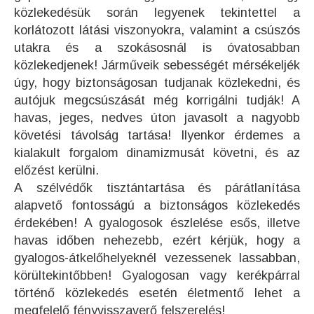
közlekedésük során legyenek tekintettel a
korlátozott látási viszonyokra, valamint a csúszós
utakra és a szokásosnál is óvatosabban
közlekedjenek! Járműveik sebességét mérsékeljék
úgy, hogy biztonságosan tudjanak közlekedni, és
autójuk megcsúszását még korrigálni tudják! A
havas, jeges, nedves úton javasolt a nagyobb
követési távolság tartása! Ilyenkor érdemes a
kialakult forgalom dinamizmusát követni, és az
előzést kerülni.
A szélvédők tisztántartása és párátlanítása
alapvető fontosságú a biztonságos közlekedés
érdekében! A gyalogosok észlelése esős, illetve
havas időben nehezebb, ezért kérjük, hogy a
gyalogos-átkelőhelyeknél vezessenek lassabban,
körültekintőbben! Gyalogosan vagy kerékpárral
történő közlekedés esetén életmentő lehet a
megfelelő fényvisszaverő felszerelés!