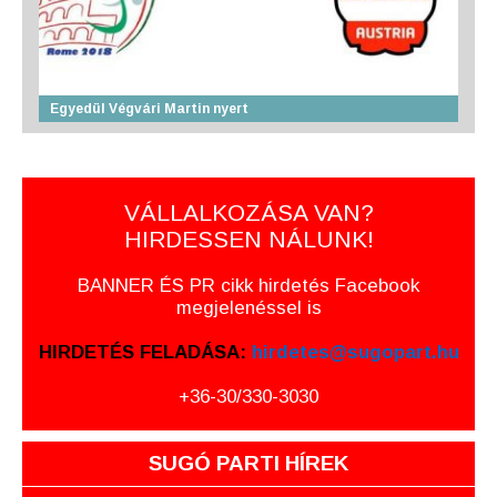
Egyedül Végvári Martin nyert
VÁLLALKOZÁSA VAN?
HIRDESSEN NÁLUNK!
BANNER ÉS PR cikk hirdetés Facebook
megjelenéssel is
HIRDETÉS FELADÁSA:
hirdetes@sugopart.hu
+36-30/330-3030
SUGÓ PARTI HÍREK