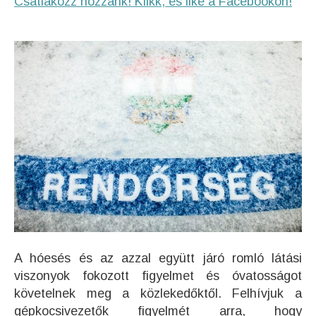
Csatlakozz hozzánk! Klikk, és like a Facebookon!
A hóesés és az azzal együtt járó romló látási
viszonyok fokozott figyelmet és óvatosságot
követelnek meg a közlekedőktől. Felhívjuk a
gépkocsivezetők figyelmét arra, hogy