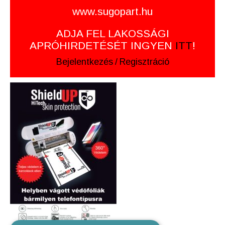
www.sugopart.hu
ADJA FEL LAKOSSÁGI
APRÓHIRDETÉSÉT INGYEN
ITT
!
Bejelentkezés
/
Regisztráció