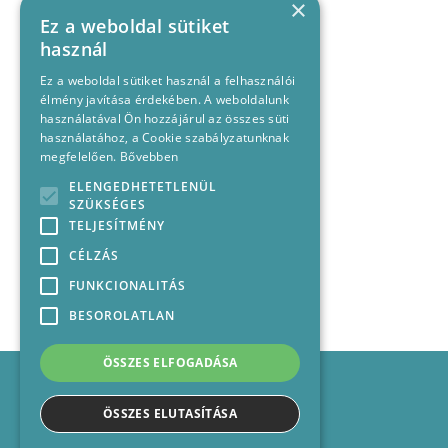
×
Ez a weboldal sütiket
használ
Ez a weboldal sütiket használ a felhasználói
élmény javítása érdekében. A weboldalunk
használatával Ön hozzájárul az összes süti
használatához, a Cookie szabályzatunknak
megfelelően.
Bővebben
ELENGEDHETETLENÜL
SZÜKSÉGES
TELJESÍTMÉNY
CÉLZÁS
FUNKCIONALITÁS
BESOROLATLAN
ÖSSZES ELFOGADÁSA
Impresszum
Médiajánlat
ÖSSZES ELUTASÍTÁSA
Felhasználási feltételek
Panaszkezelési nyilatkozat